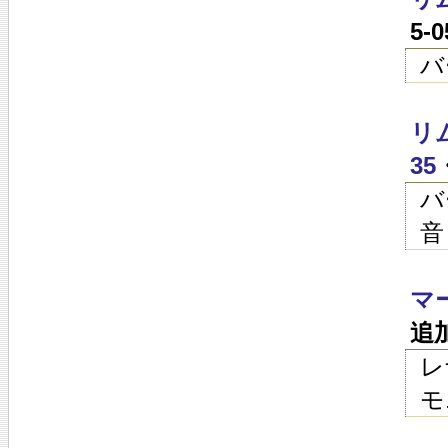
5-
バ
リ
35
バ
音
マ
追
レ
モ