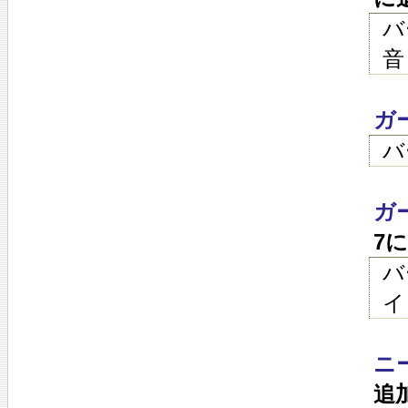
バ
音
ガ
バ
ガ
7
バ
イ
ニー
追