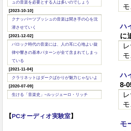
ュの音楽を必要とする人は多いのでしょう
モ
[2023-10-10]
クナッパーツブッシュの音楽は聞き手の心を沈
ハイ
潜させていく
に
[2021-12-02]
バロック時代の音楽には、人の耳に心地よい旋
レ
律や響きの基本パターンが全て含まれてしまっ
モ
ている
[2021-11-04]
ハイ
クラリネットはダークばかりが魅力じゃないよ
8-
[2020-07-09]
レ
生ける「音楽史」~ルッジェーロ・リッチ
モ
【
PCオーディオ実験室
】
モ