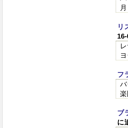
月
リス
16
レ
ヨ
フ
バ
楽
ブ
に