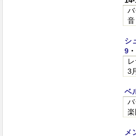
14
バ
音
シ
9
・
レ
3
ベ
バ
楽
メ