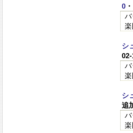
0
・
バ
楽
シ
02
バ
楽
シ
追
バ
楽