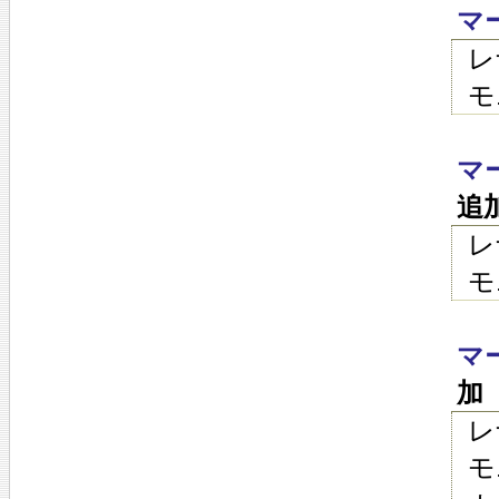
マ
レ
モ
マ
追
レ
モ
マ
加
レ
モ