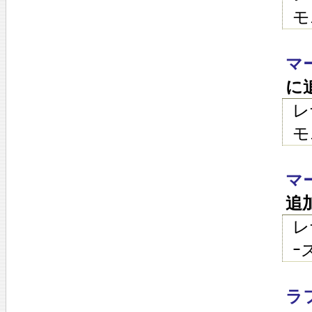
モ
マ
に
レ
モ
マ
追
レ
ｰ
ラ