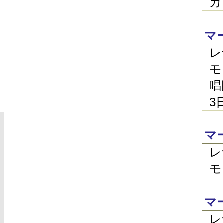
カ
マ
レ
モ
唱
3
マ
レ
モ
マ
レ