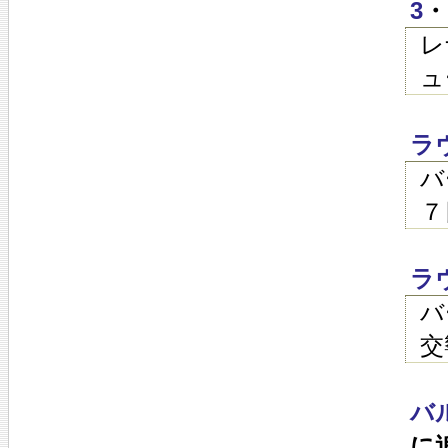
3
・
レ
ュ
ラ
バ
７
ラ
バ
交
バ
に