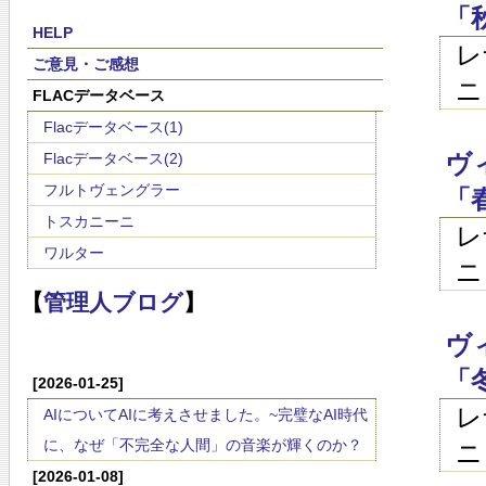
「
HELP
レ
ご意見・ご感想
ニ
FLACデータベース
Flacデータベース(1)
ヴ
Flacデータベース(2)
フルトヴェングラー
「
トスカニーニ
レ
ワルター
ニ
【
管理人ブログ
】
ヴ
「
[2026-01-25]
レ
AIについてAIに考えさせました。~完璧なAI時代
に、なぜ「不完全な人間」の音楽が輝くのか？
ニ
[2026-01-08]