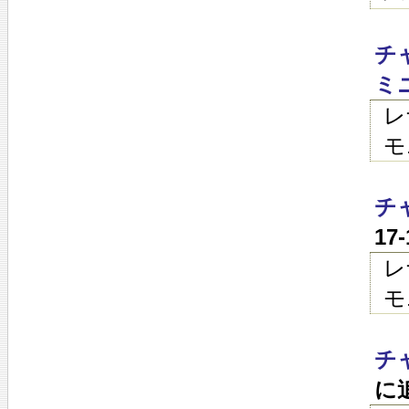
チ
ミ
レ
モ
チ
17
レ
モ
チ
に