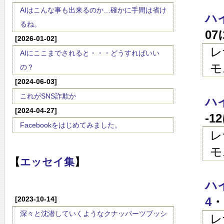
AIはこんな事も出来るのか…確かに手間は省け
ハ
るね。
0
[2026-01-02]
レ
AIにここまでされると・・・どうすればいい
モ
の？
[2024-06-03]
これがSNS詐欺か
ハイ
[2024-04-27]
-1
Facebookをはじめてみました。
レ
モ
【
エッセイ集
】
ハイ
[2023-10-14]
4
・
深々と沈潜していくようなクナッパーツブッシ
レ