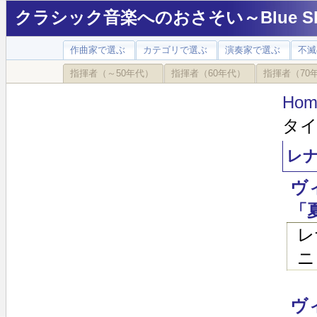
クラシック音楽へのおさそい～Blue Sky
作曲家で選ぶ
カテゴリで選ぶ
演奏家で選ぶ
不滅
指揮者（～50年代）
指揮者（60年代）
指揮者（70
Hom
タイン
レナ
ヴ
「
レ
ニ
ヴ