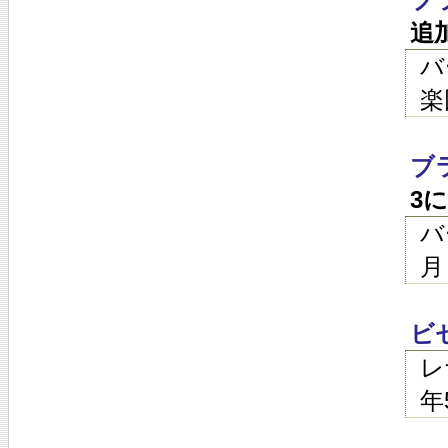
追
バ
楽
ブ
3
バ
月
ビ
レ
年