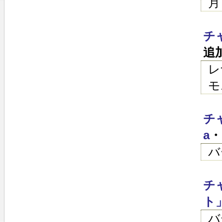
月
チ
追
レ
モ
チ
a
・
バ
チ
ト
バ