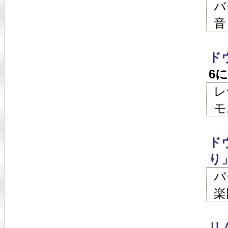
バ
音
ド
6
レ
モ
ド
り
バ
楽
リ