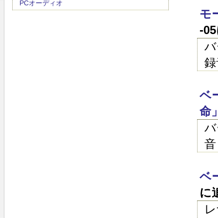
PCオーディオ
モ
-0
バ
録
ベ
命
バ
音
ベ
に
レ