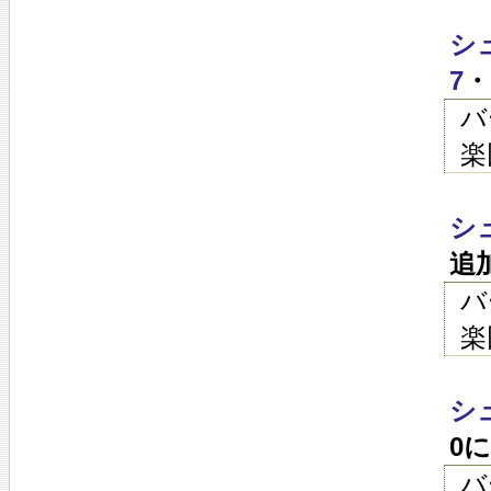
シ
7
・
バ
楽
シ
追
バ
楽
シ
0
バ