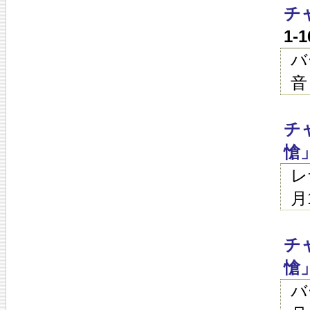
チ
1-
バ
音
チ
愴
レ
月
チ
愴
バ