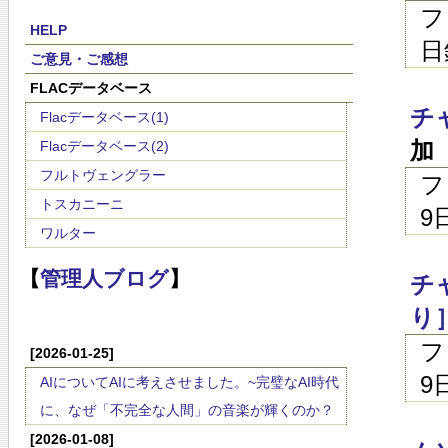
フ
HELP
日
ご意見・ご感想
FLACデータベース
チ
Flacデータベース(1)
加
Flacデータベース(2)
フルトヴェングラー
フ
トスカニーニ
9
ワルター
【
管理人ブログ
】
チ
り
フ
[2026-01-25]
9
AIについてAIに考えさせました。~完璧なAI時代
に、なぜ「不完全な人間」の音楽が輝くのか？
[2026-01-08]