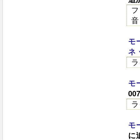
フ
音
モ
ネ
ラ
モー
00
ラ
モ
に