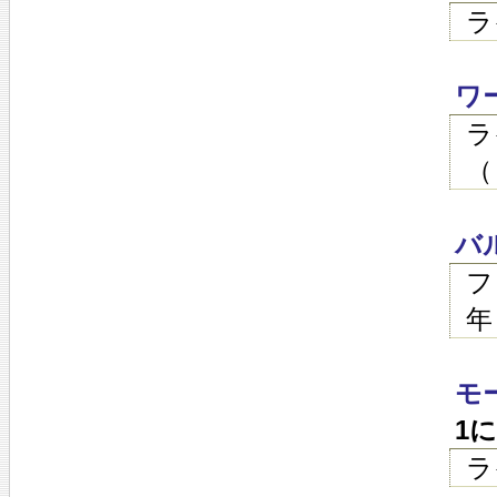
ラ
ワ
ラ
（
バ
フ
年
モ
1
ラ