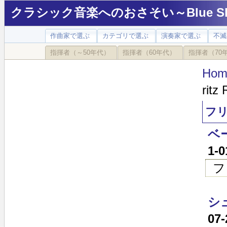
クラシック音楽へのおさそい～Blue Sky
作曲家で選ぶ
カテゴリで選ぶ
演奏家で選ぶ
不滅
指揮者（～50年代）
指揮者（60年代）
指揮者（70
Hom
ritz 
フリ
ベー
1-
フ
シ
07