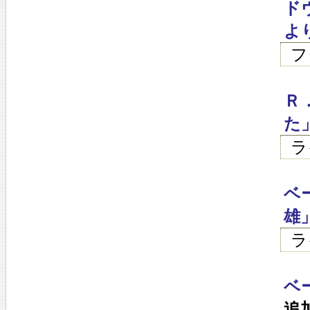
ドヴ
よ
フ
Ｒ
た
ラ
ベ
雄
ラ
ベ
追