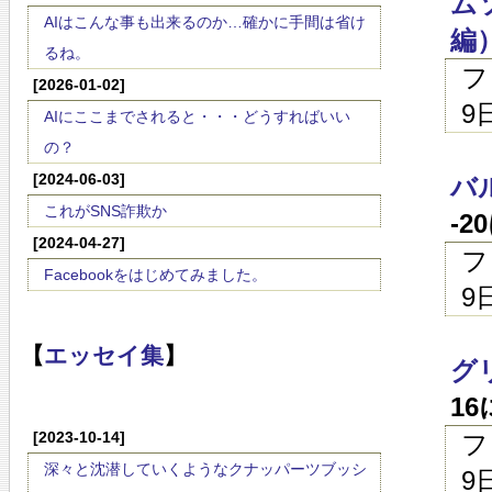
ム
AIはこんな事も出来るのか…確かに手間は省け
編
るね。
フ
[2026-01-02]
9
AIにここまでされると・・・どうすればいい
の？
[2024-06-03]
バ
これがSNS詐欺か
-2
[2024-04-27]
フ
Facebookをはじめてみました。
9
【
エッセイ集
】
グ
1
[2023-10-14]
フ
深々と沈潜していくようなクナッパーツブッシ
9