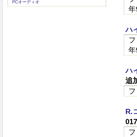
PCオーディオ
年
ハ
フ
年
ハ
追
フ
R
01
フ