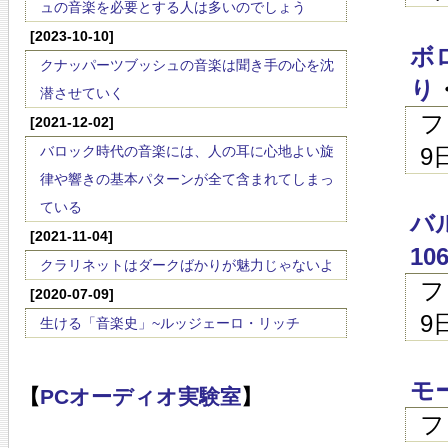
ュの音楽を必要とする人は多いのでしょう
[2023-10-10]
ボ
クナッパーツブッシュの音楽は聞き手の心を沈
り
潜させていく
フ
[2021-12-02]
バロック時代の音楽には、人の耳に心地よい旋
9
律や響きの基本パターンが全て含まれてしまっ
ている
バ
[2021-11-04]
10
クラリネットはダークばかりが魅力じゃないよ
フ
[2020-07-09]
9
生ける「音楽史」~ルッジェーロ・リッチ
モー
【
PCオーディオ実験室
】
フ