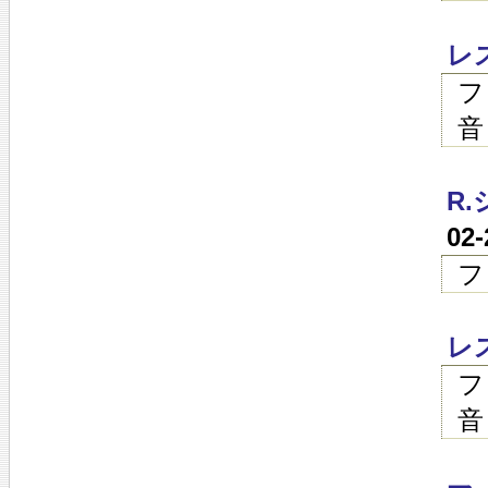
レ
フ
音
R
02
フ
レ
フ
音