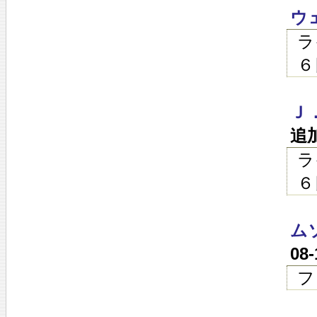
ウ
ラ
６
Ｊ
追
ラ
６
ム
08
フ