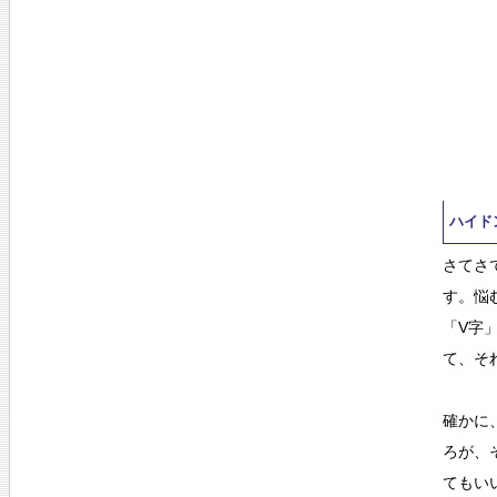
ハイド
さてさ
す。悩
「V字
て、そ
確かに
ろが、
てもい