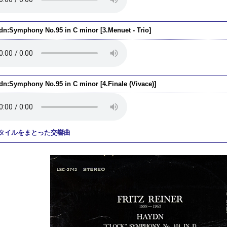
dn:Symphony No.95 in C minor [3.Menuet - Trio]
dn:Symphony No.95 in C minor [4.Finale (Vivace)]
タイルをまとった交響曲