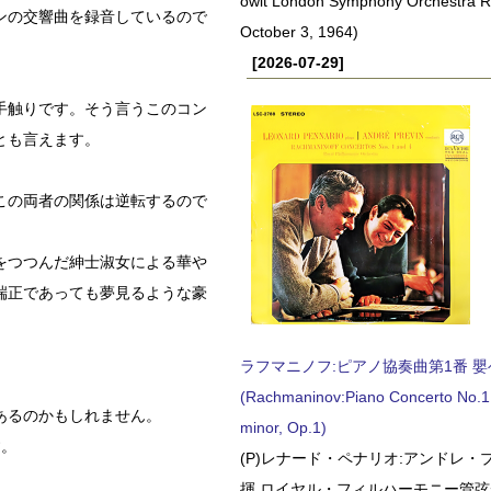
owit London Symphony Orchestra 
ンの交響曲を録音しているので
October 3, 1964)
[2026-07-29]
手触りです。そう言うこのコン
とも言えます。
この両者の関係は逆転するので
をつつんだ紳士淑女による華や
端正であっても夢見るような豪
ラフマニノフ:ピアノ協奏曲第1番 嬰ヘ短
(Rachmaninov:Piano Concerto No.1 
あるのかもしれません。
minor, Op.1)
す。
(P)レナード・ペナリオ:アンドレ・
揮 ロイヤル・フィルハーモニー管弦楽