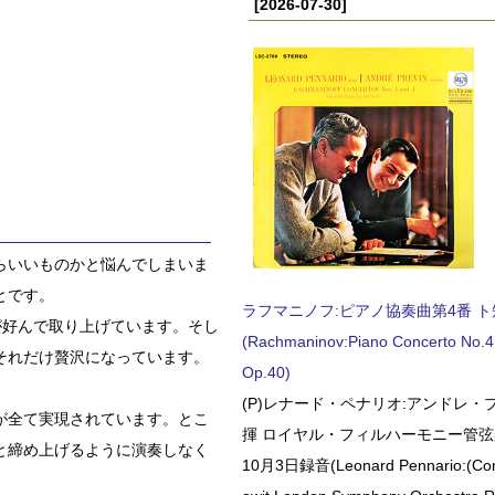
[2026-07-30]
らいいものかと悩んでしまいま
とです。
ラフマニノフ:ピアノ協奏曲第4番 ト短調
が好んで取り上げています。そし
(Rachmaninov:Piano Concerto No.4 
それだけ贅沢になっています。
Op.40)
(P)レナード・ペナリオ:アンドレ・
が全て実現されています。とこ
揮 ロイヤル・フィルハーモニー管弦楽
と締め上げるように演奏しなく
10月3日録音(Leonard Pennario:(Con