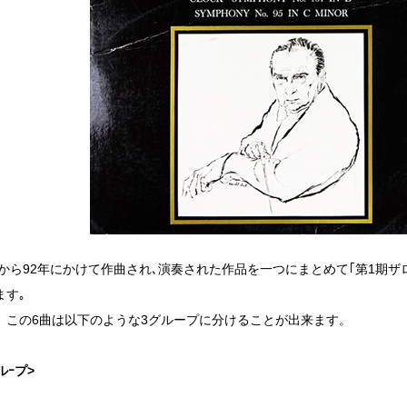
1年から92年にかけて作曲され､演奏された作品を一つにまとめて｢第1期
ます｡
、この6曲は以下のような3グループに分けることが出来ます。
ルｰプ>