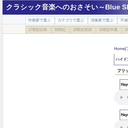
クラシック音楽へのおさそい～Blue Sky
作曲家で選ぶ
カテゴリで選ぶ
演奏家で選ぶ
不滅
17世紀以前
18世紀
19世紀初頭
19世紀中葉
1
Home
|
ハイド
フリッツ
Hay
Hay