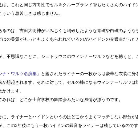
えば、これと同じ方向性でセル＆クルーブランド管もたくさんのハイド
こういう息苦しさは感じません。
あるのは、吉田大明神がいみじくも喝破したような青磁や白磁のような
ではの美質がもっともよくあらわれているのがハイドンの交響曲だった
が、不思議なことに、シュトラウスのウィンナーワルツなどを聴くと、
ンナ・ワルツ名演集」
と題されたライナーの一枚からは豪華な衣装に身
踏が想起されます。それに対して、セルの棒になるウィンナーワルツは
はかけます。
てみれば、どこか士官学校の舞踏会みたいな風情が漂うのです。
けに、ライナーとハイドンというのはどこかうまくマッチしない部分が
が、この3年後にもう一枚ハイドンの録音をライナーは残しているので