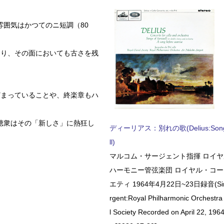
囲気はかつてのニ短調（80
あり、その面においても古さを残
どまっていることや、終楽章もハ
聴衆はその「新しさ」に熱狂し
ディーリアス：別れの歌(Delius:Songs 
ll)
マルコム・サージェント指揮 ロイ
ハーモニー管弦楽団 ロイヤル・コ
エティ 1964年4月22日~23日録音(Sir 
rgent:Royal Philharmonic Orchestra
l Society Recorded on April 22, 1964