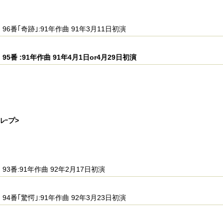
96番｢奇跡｣:91年作曲 91年3月11日初演
95番 :91年作曲 91年4月1日or4月29日初演
ルｰプ>
93番:91年作曲 92年2月17日初演
94番｢驚愕｣:91年作曲 92年3月23日初演