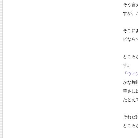
そう言
すが、
そこに
ビなら
ところ
す。
「ウィ
かな舞
華さに
たとえ
それだ
ところ