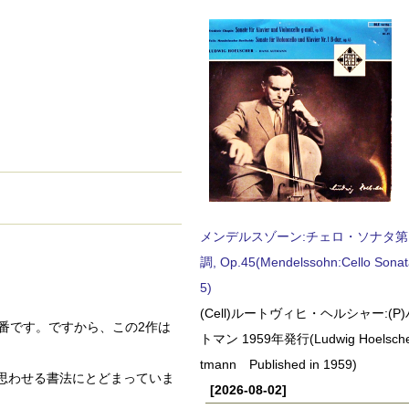
メンデルスゾーン:チェロ・ソナタ第
調, Op.45(Mendelssohn:Cello Sonat
5)
(Cell)ルートヴィヒ・ヘルシャー:(
番です。ですから、この2作は
トマン 1959年発行(Ludwig Hoelscher
tmann Published in 1959)
思わせる書法にとどまっていま
[2026-08-02]