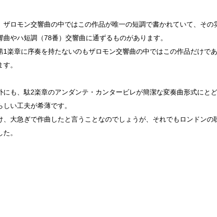
、ザロモン交響曲の中ではこの作品が唯一の短調で書かれていて、その雰
響曲やハ短調（78番）交響曲に通ずるものがあります。
第1楽章に序奏を持たないのもザロモン交響曲の中ではこの作品だけで
ます。
外にも、駄2楽章のアンダンテ・カンタービレが簡潔な変奏曲形式にと
らしい工夫が希薄です。
け、大急ぎで作曲したと言うことなのでしょうが、それでもロンドンの
した。