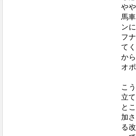
や
馬
ン
フ
て
か
オ
こ
立
と
加
る