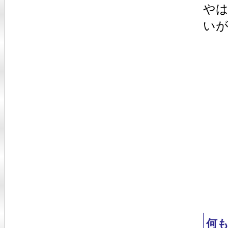
や
い
何