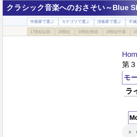
クラシック音楽へのおさそい～Blue Sky
作曲家で選ぶ
カテゴリで選ぶ
演奏家で選ぶ
不滅
17世紀以前
18世紀
19世紀初頭
19世紀中葉
1
Hom
第３
モ
ラ
M