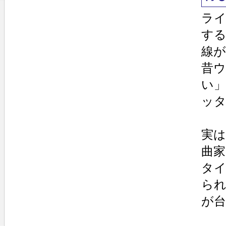
ラ
す
線
昔
い
ッ
実
曲
タ
ら
が