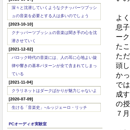
深々と沈潜していくようなクナッパーツブッシ
ュの音楽を必要とする人は多いのでしょう
よ
[2023-10-10]
息
クナッパーツブッシュの音楽は聞き手の心を沈
ー
潜させていく
た
[2021-12-02]
た
バロック時代の音楽には、人の耳に心地よい旋
頭
律や響きの基本パターンが全て含まれてしまっ
か
ている
[2021-11-04]
で
クラリネットはダークばかりが魅力じゃないよ
成
[2020-07-09]
の
生ける「音楽史」~ルッジェーロ・リッチ
７月
PCオーディオ実験室