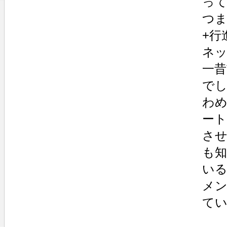
っ
つ
+行
ネ
一
で
わ
ー
さ
も
い
メ
て