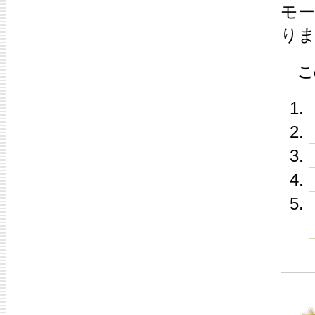
モ
り
こ