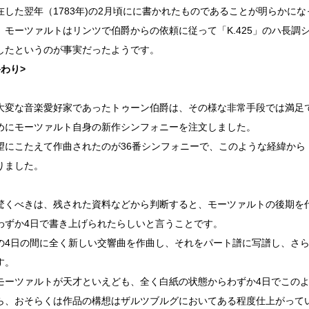
在した翌年（1783年)の2月頃にに書かれたものであることが明らかに
、モーツァルトはリンツで伯爵からの依頼に従って「K.425」のハ長調
したというのが事実だったようです。
終わり>
大変な音楽愛好家であったトゥーン伯爵は、その様な非常手段では満足
めにモーツァルト自身の新作シンフォニーを注文しました。
望にこたえて作曲されたのが36番シンフォニーで、このような経緯から
りました。
驚くべきは、残された資料などから判断すると、モーツァルトの後期を
わずか4日で書き上げられたらしいと言うことです。
の4日の間に全く新しい交響曲を作曲し、それをパート譜に写譜し、さ
す。
モーツァルトが天才といえども、全く白紙の状態からわずか4日でこの
ら、おそらくは作品の構想はザルツブルグにおいてある程度仕上がって