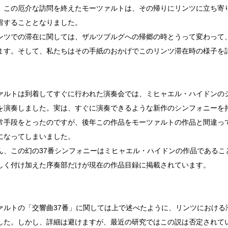
、この厄介な訪問を終えたモーツァルトは、その帰りにリンツに立ち寄
留することとなりました。
ンツでの滞在に関しては、ザルツブルグへの帰郷の時とうって変わって
ます。そして、私たちはその手紙のおかげでこのリンツ滞在時の様子を
ァルトは到着してすぐに行われた演奏会では、ミヒャエル・ハイドンの
を演奏しました。実は、すぐに演奏できるような新作のシンフォニーを
常手段をとったのですが、後年この作品をモーツァルトの作品と間違って
になってしまいました。
ん、この幻の37番シンフォニーはミヒャエル・ハイドンの作品であるこ
しく付け加えた序奏部だけが現在の作品目録に掲載されています。
ァルトの「交響曲37番」に関しては上で述べたように、リンツにおける
した。しかし、詳細は避けますが、最近の研究ではこの説は否定されて