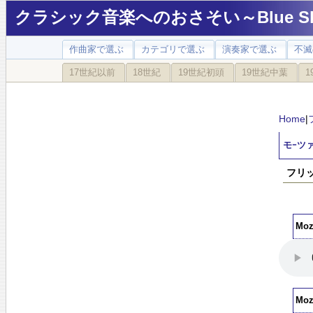
クラシック音楽へのおさそい～Blue Sky
作曲家で選ぶ
カテゴリで選ぶ
演奏家で選ぶ
不滅
17世紀以前
18世紀
19世紀初頭
19世紀中葉
1
Home
|
モｰツァ
フリッ
Moz
Moz