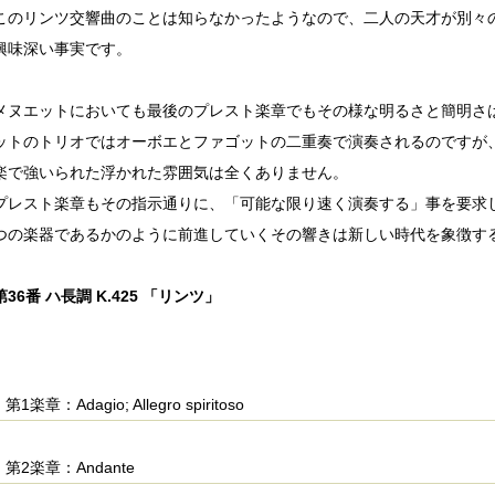
このリンツ交響曲のことは知らなかったようなので、二人の天才が別々
興味深い事実です。
メヌエットにおいても最後のプレスト楽章でもその様な明るさと簡明さ
ットのトリオではオーボエとファゴットの二重奏で演奏されるのですが
楽で強いられた浮かれた雰囲気は全くありません。
プレスト楽章もその指示通りに、「可能な限り速く演奏する」事を要求
つの楽器であるかのように前進していくその響きは新しい時代を象徴す
36番 ハ長調 K.425 「リンツ」
第1楽章：Adagio; Allegro spiritoso
第2楽章：Andante