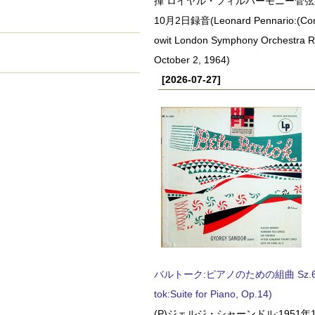
揮 ロイヤル・フィルハーモニー管弦楽
10月2日録音(Leonard Pennario:(Con
owit London Symphony Orchestra 
October 2, 1964)
[2026-07-27]
バルトーク:ピアノのための組曲 Sz.62 
tok:Suite for Piano, Op.14)
(P)ジェルジ・シャーンドル:1951年1