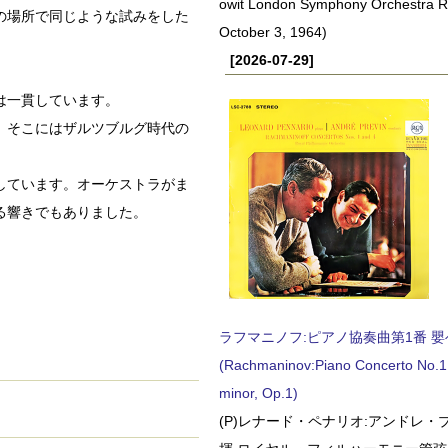
owit London Symphony Orchestra 
の場所で同じような試みをした
October 3, 1964)
[2026-07-29]
は一貫しています。
、そこにはザルツブルグ時代の
しています。オーケストラがま
る響きでもありました。
ラフマニノフ:ピアノ協奏曲第1番 嬰ヘ短
(Rachmaninov:Piano Concerto No.1 
minor, Op.1)
(P)レナード・ペナリオ:アンドレ・