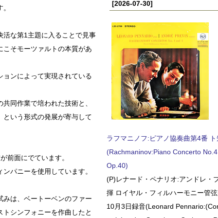
[2026-07-30]
す。
快活な第1主題に入ることで見事
にこそモーツァルトの本質があ
ションによって実現されている
の共同作業で培われた技術と、
」という形式の発展が寄与して
ラフマニノフ:ピアノ協奏曲第4番 ト短調
(Rachmaninov:Piano Concerto No.4 
方が前面にでています。
Op.40)
ィンパニーを使用しています。
(P)レナード・ペナリオ:アンドレ・
揮 ロイヤル・フィルハーモニー管弦楽
試みは、ベートーベンのファー
10月3日録音(Leonard Pennario:(Con
ストシンフォニーを作曲したと