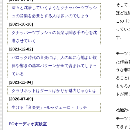
そして
深々と沈潜していくようなクナッパーツブッシ
ほど逗
ュの音楽を必要とする人は多いのでしょう
このリ
[2023-10-10]
ってい
クナッパーツブッシュの音楽は聞き手の心を沈
す。
潜させていく
[2021-12-02]
モーツ
バロック時代の音楽には、人の耳に心地よい旋
た作品
律や響きの基本パターンが全て含まれてしまっ
うな非
ている
ること
[2021-11-04]
もちろ
クラリネットはダークばかりが魅力じゃないよ
トが新
[2020-07-09]
生ける「音楽史」~ルッジェーロ・リッチ
<追記>
モーツ
PCオーディオ実験室
てきま