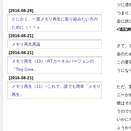
ツに滞
[2016-08-28]
つまり
とにかく、一度メモリ再生に取り組みたい方の
会に供
ために（＾＾ｖ
<追記
[2016-08-21]
メモリ再生再論
さて、
[2016-08-21]
会のた
メモリ再生（13）~RTカーネルバージョンの
この要
「Tiny Core」
うにな
[2016-08-21]
メモリ再生（11）~これで、誰でも簡単「メモリ
ただ、
再生」
ニーが
彼はそ
うので
いかに
ょうか