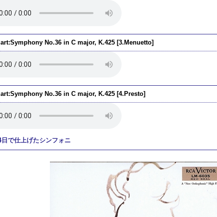
art:Symphony No.36 in C major, K.425 [3.Menuetto]
art:Symphony No.36 in C major, K.425 [4.Presto]
4日で仕上げたシンフォニ