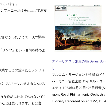
なっています。
シンフォニーだけを仕上げて演奏
できなかったようで、次の演奏
「リンツ」という名前を持つよ
ディーリアス：別れの歌(Delius:Songs 
ll)
代表するこの堂々たるシンフォ
マルコム・サージェント指揮 ロイ
ハーモニー管弦楽団 ロイヤル・コ
らにはリハーサルさえもしたとい
エティ 1964年4月22日~23日録音(Sir 
rgent:Royal Philharmonic Orchestra
ような作品は仕上げられないでし
l Society Recorded on April 22, 1964
いたとは思われます。とは言