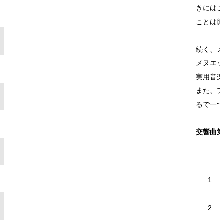
きには
ことは
続く、
メヌエ
実用音
また、
るで一
交響曲第