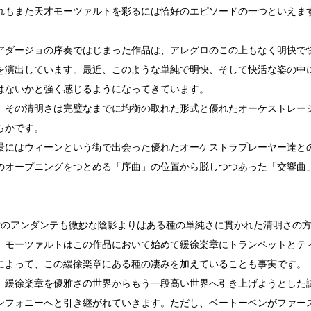
れもまた天才モーツァルトを彩るには恰好のエピソードの一つといえま
アダージョの序奏ではじまった作品は、アレグロのこの上もなく明快で
を演出しています。最近、このような単純で明快、そして快活な姿の中
はないかと強く感じるようになってきています。
、その清明さは完璧なまでに均衡の取れた形式と優れたオーケストレー
らかです。
景にはウィーンという街で出会った優れたオーケストラプレーヤー達と
のオープニングをつとめる「序曲」の位置から脱しつつあった「交響曲
。
章のアンダンテも微妙な陰影よりはある種の単純さに貫かれた清明さの
、モーツァルトはこの作品において始めて緩徐楽章にトランペットとテ
によって、この緩徐楽章にある種の凄みを加えていることも事実です。
、緩徐楽章を優雅さの世界からもう一段高い世界へ引き上げようとした
ンフォニーへと引き継がれていきます。ただし、ベートーベンがファー