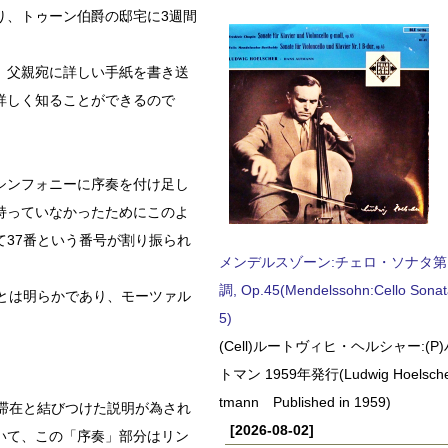
り、トゥーン伯爵の邸宅に3週間
、父親宛に詳しい手紙を書き送
詳しく知ることができるので
シンフォニーに序奏を付け足し
持っていなかったためにこのよ
37番という番号が割り振られ
メンデルスゾーン:チェロ・ソナタ第
調, Op.45(Mendelssohn:Cello Sonat
とは明らかであり、モーツァル
5)
(Cell)ルートヴィヒ・ヘルシャー:(
トマン 1959年発行(Ludwig Hoelscher
tmann Published in 1959)
滞在と結びつけた説明が為され
[2026-08-02]
いて、この「序奏」部分はリン