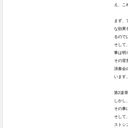
え、こ
まず、
な効果
るので
そして
事は明
その背
演奏会
います
第2楽
しかし
その事
そして
ストシ