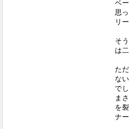
ベ
思って
リ
そ
は
た
な
で
ま
を
ナ