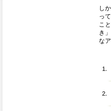
しか
っ
こ
き」
な