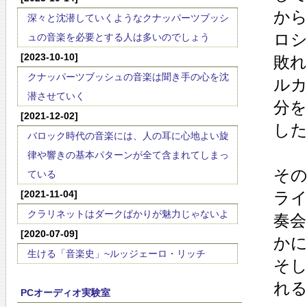
から
深々と沈潜していくようなクナッパーツブッシ
ロシ
ュの音楽を必要とする人は多いのでしょう
[2023-10-10]
敗
クナッパーツブッシュの音楽は聞き手の心を沈
ル
潜させていく
分
[2021-12-02]
し
バロック時代の音楽には、人の耳に心地よい旋
律や響きの基本パターンが全て含まれてしまっ
そ
ている
[2021-11-04]
ラ
クラリネットはダークばかりが魅力じゃないよ
奏
[2020-07-09]
か
生ける「音楽史」~ルッジェーロ・リッチ
そ
れ
PCオーディオ実験室