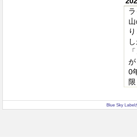
20
ラ
山
り
し
「
が
0
限
Blue Sky La