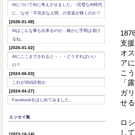
AIについてAIに考えさせました。~完璧なAI時代
に、なぜ「不完全な人間」の音楽が輝くのか？
[2026-01-08]
AIはこんな事も出来るのか…確かに手間は省け
18
るね。
支
[2026-01-02]
オ
AIにここまでされると・・・どうすればいい
ア
の？
こ
[2024-06-03]
「
これがSNS詐欺か
[2024-04-27]
ガリ
Facebookをはじめてみました。
せる
エッセイ集
ロシ
して
[2023-10-14]