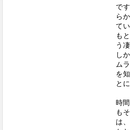
で
ら
て
も
う
し
ム
を
と
時
も
は