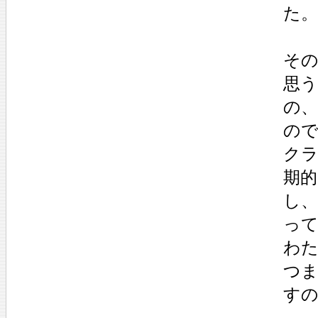
た。
そ
思う
の
の
ク
期
し
っ
わ
つ
す