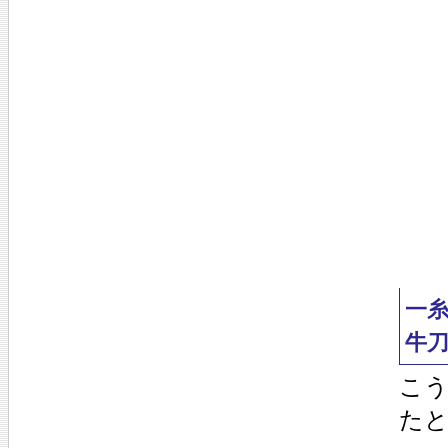
一
牛
こ
た