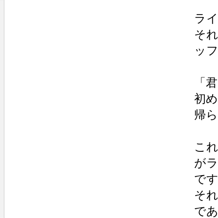
ライ
そ
ッ
「
初
帰
これ
が
で
そ
で