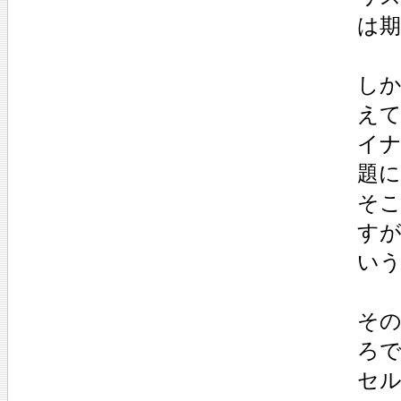
は
し
え
イ
題
そ
す
い
そ
ろ
セ