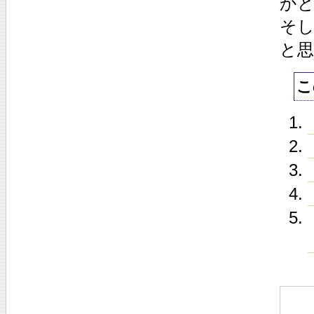
か
そ
と
こ