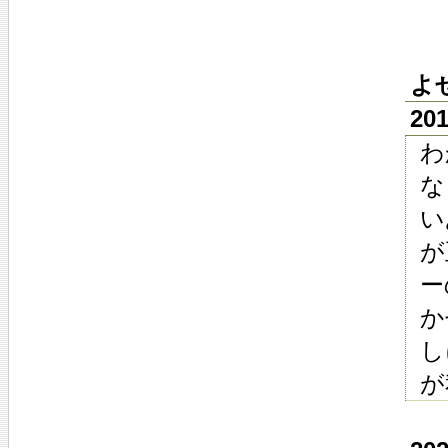
よ
20
わ
な
い
が
ー
か
し
が