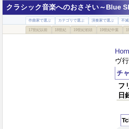
クラシック音楽へのおさそい～Blue Sky
作曲家で選ぶ
カテゴリで選ぶ
演奏家で選ぶ
不滅
17世紀以前
18世紀
19世紀初頭
19世紀中葉
1
Hom
ヴ行
チャ
フ
日
Tc