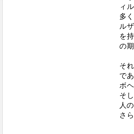
ィ
多
ル
を
の
そ
で
ボ
そ
人の
さ