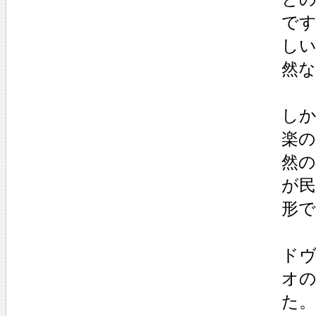
で
し
然
し
楽
然
が民
形
ド
オの
た。