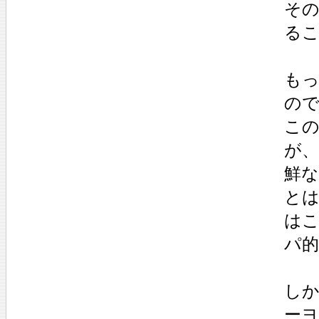
その
るこ
も
の
こ
が
鮮
と
は
パ
し
ー