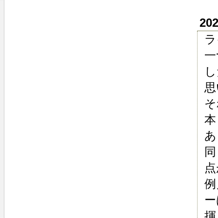
20
ラ
一
し
思
そ
本
あ
同
点
例
ー
揮