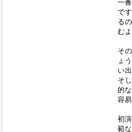
一
で
る
む
その
ょ
い
そ
的
容易
初演
範