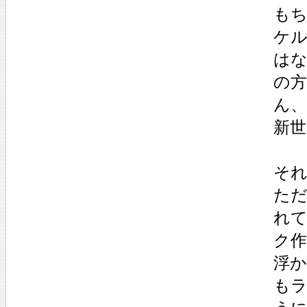
も
ケ
は
の
ん
新
そ
た
れ
ク
浮
も