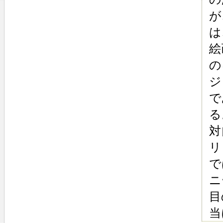
が
は
絵
の
ジ
で
る
対
リ
で
ニ
目
当