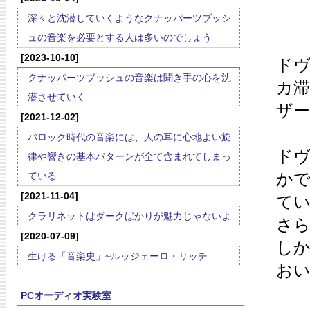
深々と沈潜していくようなクナッパーツブッシ
ュの音楽を必要とする人は多いのでしょう
[2023-10-10]
ド
クナッパーツブッシュの音楽は聞き手の心を沈
カ滞
潜させていく
ザ
[2021-12-02]
バロック時代の音楽には、人の耳に心地よい旋
ド
律や響きの基本パターンが全て含まれてしまっ
か
ている
[2021-11-04]
て
クラリネットはダークばかりが魅力じゃないよ
さ
[2020-07-09]
し
生ける「音楽史」~ルッジェーロ・リッチ
お
PCオーディオ実験室