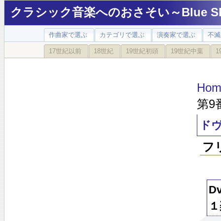
クラシック音楽へのおさそい～Blue Sky
作曲家で選ぶ
カテゴリで選ぶ
演奏家で選ぶ
不滅
17世紀以前
18世紀
19世紀初頭
19世紀中葉
1
Hom
第9
ドヴ
フ
D
１