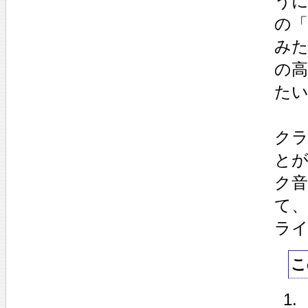
う
の「
み
の
た
ク
と
ク
て
ラ
こ