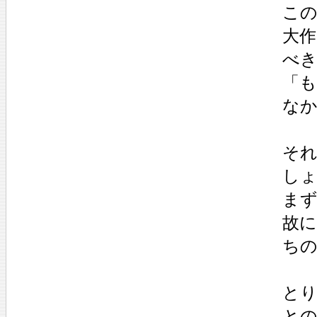
こ
大
べ
「
な
そ
し
ま
故
ち
と
と