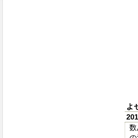
よ
20
数
の