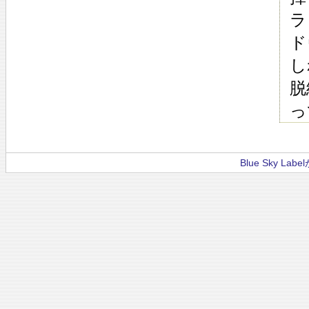
ラ
ド
し
脱
っ
Blue Sky La