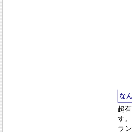
な
超有
す
ラ