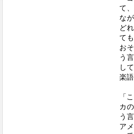
て
な
ど
て
お
う
し
楽
「
カ
う
ア