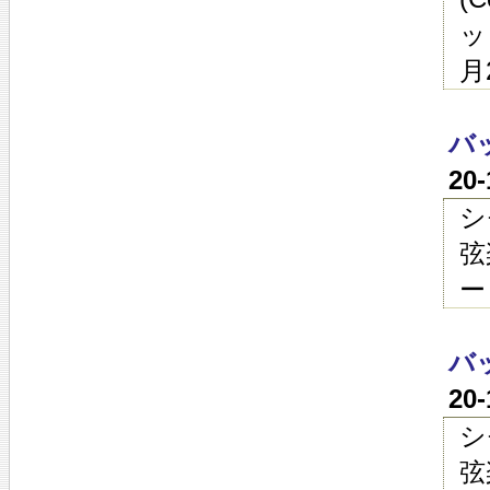
ッ
月
バ
20
シ
弦
ー
バ
20
シ
弦