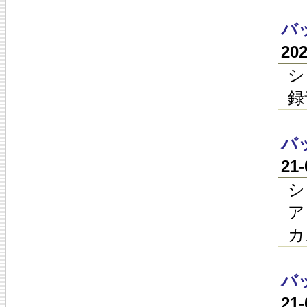
バ
20
シ
録
バ
21
シ
ア
カ
バ
21