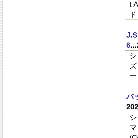
t
ド
J
6
.
シ
ズ
ー
バ
20
シ
マ
(