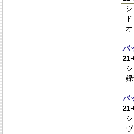
シ
ド
オ
バ
21
シ
録
バ
21
シ
ヴ