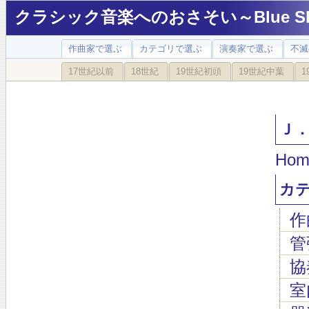
クラシック音楽へのおさそい～Blue Sky
作曲家で選ぶ
カテゴリで選ぶ
演奏家で選ぶ
不滅
17世紀以前
18世紀
19世紀初頭
19世紀中葉
1
Ｊ．Ｓ
Hom
カ
作
管
協
室