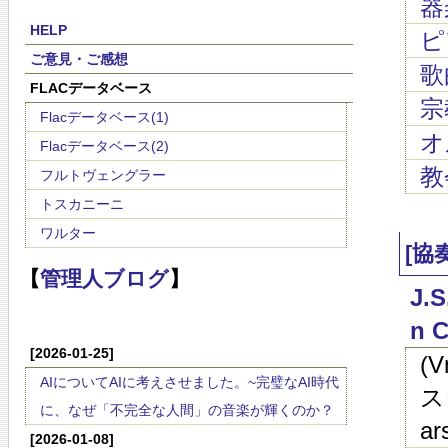
器
HELP
ピ
ご意見・ご感想
歌
FLACデータベース
宗
Flacデータベース(1)
オ
Flacデータベース(2)
教
フルトヴェングラー
トスカニーニ
ワルター
[協
【
管理人ブログ
】
J.
n C
[2026-01-25]
(
AIについてAIに考えさせました。~完璧なAI時代
ス
に、なぜ「不完全な人間」の音楽が輝くのか？
ar
[2026-01-08]