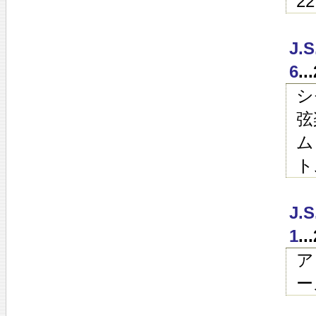
2
J
6
.
シ
弦
ム
ト
J
1
.
ア
ー