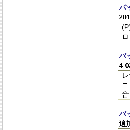
バ
20
(
ロ
バ
4-
レ
ニ
音
バ
追