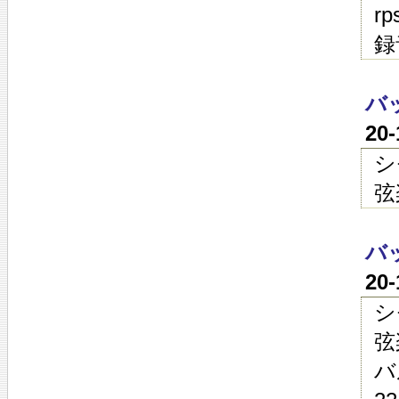
r
録
バ
20
シ
弦
バ
20
シ
弦
バ