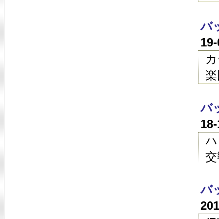
バ
19
カ
楽
バ
18
ハ
交
バ
20