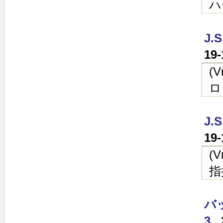
ハ
J
19
(
ロ
J
19
(
指
バ
3
.