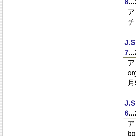
8
.
ア
チ
J
7
.
ア
o
月
J
6
.
ア
bo