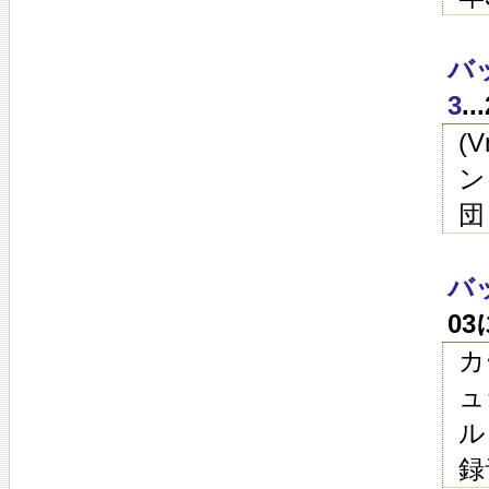
バ
3
.
(
ン
団
バ
0
カ
ュ
ル
録