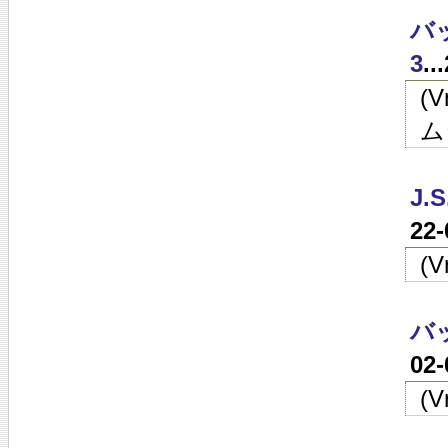
バ
3
.
(
ム
J
22
(
バ
02
(