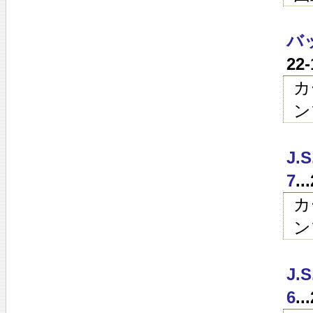
バ
22
カ
ン
J
7
.
カ
ン
J.
6
.