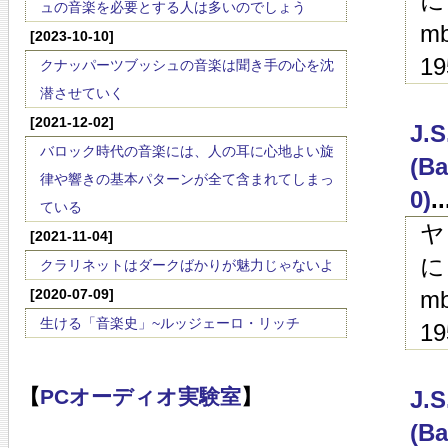
に
ュの音楽を必要とする人は多いのでしょう
mb
[2023-10-10]
19
クナッパーツブッシュの音楽は聞き手の心を沈
潜させていく
[2021-12-02]
J.
バロック時代の音楽には、人の耳に心地よい旋
(Ba
律や響きの基本パターンが全て含まれてしまっ
0)
.
ている
ヤ
[2021-11-04]
に
クラリネットはダークばかりが魅力じゃないよ
[2020-07-09]
mb
生ける「音楽史」~ルッジェーロ・リッチ
19
【
PCオーディオ実験室
】
J.
(Ba