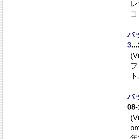
レ
ヨ
バ
3
.
(
フ
ト
バ
08
(
o
年