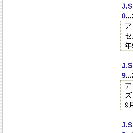
J
0
.
ア
セ
年
J
9
.
ア
ズ
9
J