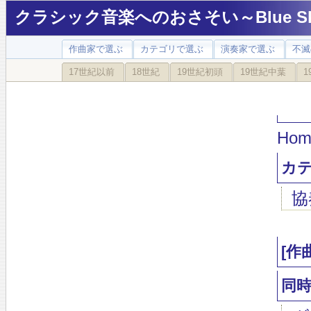
クラシック音楽へのおさそい～Blue Sky
作曲家で選ぶ
カテゴリで選ぶ
演奏家で選ぶ
不滅
17世紀以前
18世紀
19世紀初頭
19世紀中葉
1
Hom
カ
協
[作
同