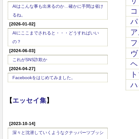
サ
AIはこんな事も出来るのか…確かに手間は省け
コレ
るね。
パ
[2026-01-02]
ア
AIにここまでされると・・・どうすればいい
フ
の？
[2024-06-03]
ヴ
これがSNS詐欺か
ヘ
[2024-04-27]
ト
Facebookをはじめてみました。
ハ
【
エッセイ集
】
[2023-10-14]
深々と沈潜していくようなクナッパーツブッシ