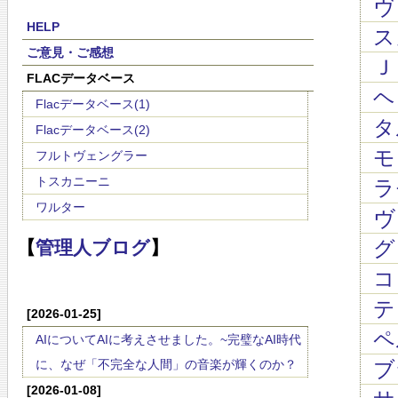
ヴィ
HELP
スカ
ご意見・ご感想
Ｊ
FLACデータベース
ヘン
Flacデータベース(1)
タル
Flacデータベース(2)
モ
フルトヴェングラー
トスカニーニ
ラモ
ワルター
ヴ
グ
【
管理人ブログ
】
コレ
テレ
[2026-01-25]
ペル
AIについてAIに考えさせました。~完璧なAI時代
に、なぜ「不完全な人間」の音楽が輝くのか？
ブラ
[2026-01-08]