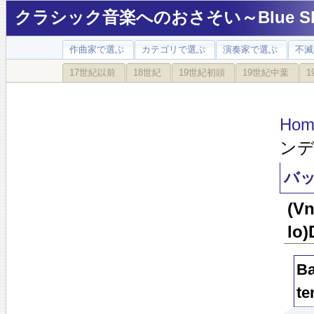
クラシック音楽へのおさそい～Blue Sky
作曲家で選ぶ
カテゴリで選ぶ
演奏家で選ぶ
不滅
17世紀以前
18世紀
19世紀初頭
19世紀中葉
1
Hom
ンデ
バッ
(V
lo)
Ba
te