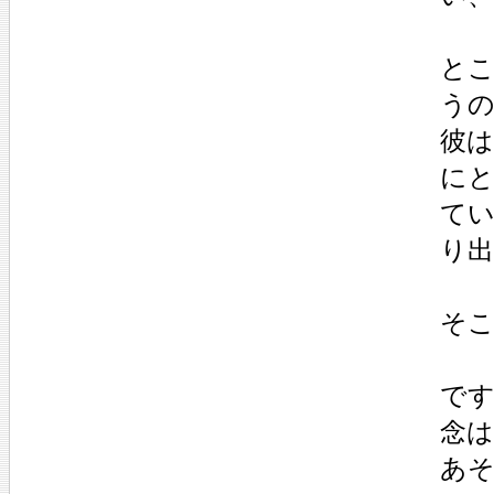
とこ
う
彼
に
て
り
そ
です
念
あ