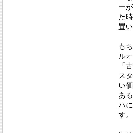
ー
た
置
も
ル
「
ス
い
あ
ハ
す。