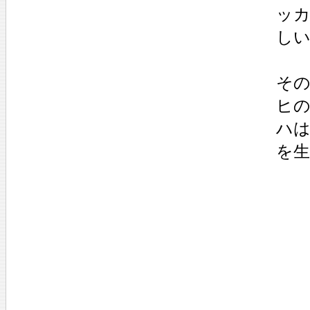
ッカ
しい
その
ヒの
ハは
を生