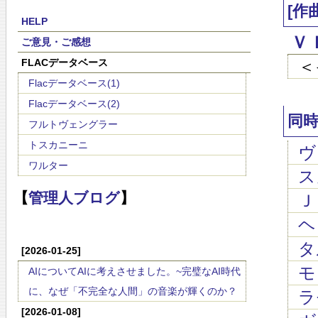
[作
HELP
Ｖ
ご意見・ご感想
FLACデータベース
＜
Flacデータベース(1)
Flacデータベース(2)
同
フルトヴェングラー
トスカニーニ
ヴィ
ワルター
スカ
【
管理人ブログ
】
Ｊ
ヘン
タル
[2026-01-25]
モ
AIについてAIに考えさせました。~完璧なAI時代
に、なぜ「不完全な人間」の音楽が輝くのか？
ラモ
[2026-01-08]