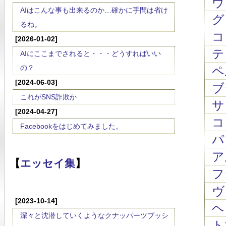
ヴ
AIはこんな事も出来るのか…確かに手間は省け
グ
るね。
コレ
[2026-01-02]
テレ
AIにここまでされると・・・どうすればいい
の？
ペル
[2024-06-03]
ブラ
これがSNS詐欺か
サ
[2024-04-27]
コレ
Facebookをはじめてみました。
パ
ア
【
エッセイ集
】
フ
ヴ
[2023-10-14]
ヘ
深々と沈潜していくようなクナッパーツブッシ
ト