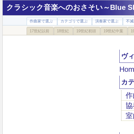
クラシック音楽へのおさそい～Blue Sky
作曲家で選ぶ
カテゴリで選ぶ
演奏家で選ぶ
不滅
17世紀以前
18世紀
19世紀初頭
19世紀中葉
1
ヴィヴ
Hom
カ
作
協
室