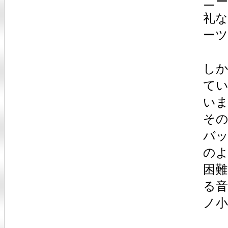
ニー
礼
ー
し
て
い
その
バ
の
困
る
ノ