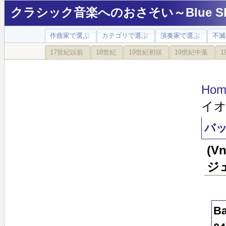
クラシック音楽へのおさそい～Blue Sky
作曲家で選ぶ
カテゴリで選ぶ
演奏家で選ぶ
不滅
17世紀以前
18世紀
19世紀初頭
19世紀中葉
1
Hom
イオ
バッ
(
ジ
Ba