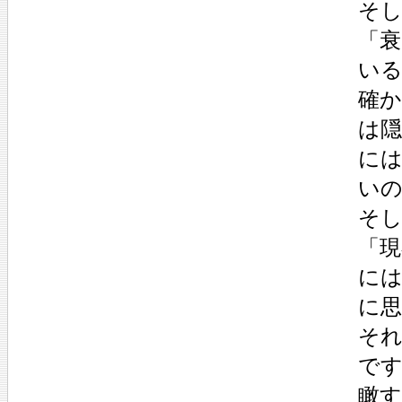
そ
「
い
確
は
に
い
そ
「現
に
に
そ
で
瞰