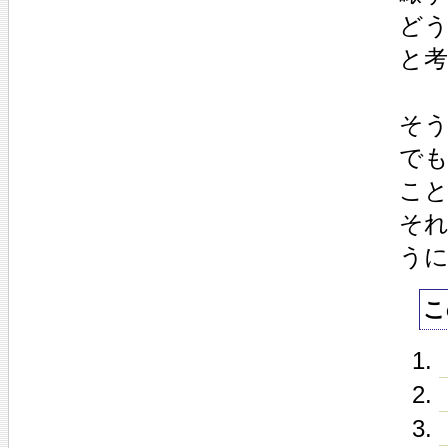
ど
と
そ
でも
こ
そ
う
こ