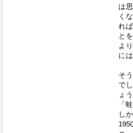
は
く
れ
と
よ
に
そ
でし
ょう
「
し
19