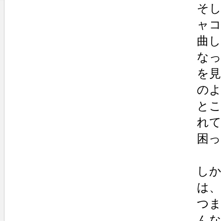
そ
ャ
曲
な
を
の
と
れ
困
し
は
つ
ん