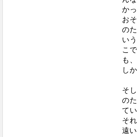
か
お
のた
い
こ
も
し
そし
のた
て
そ
遠