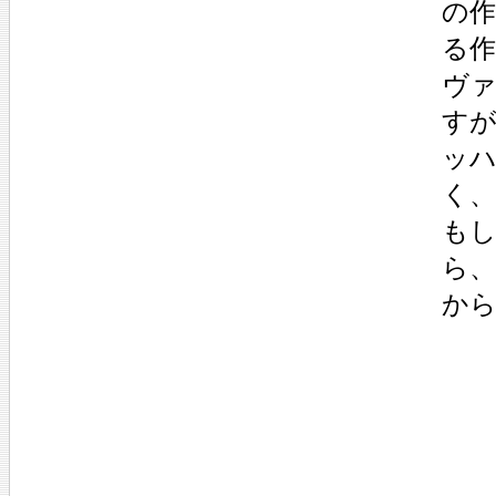
の
る
ヴ
す
ッ
く
も
ら
か