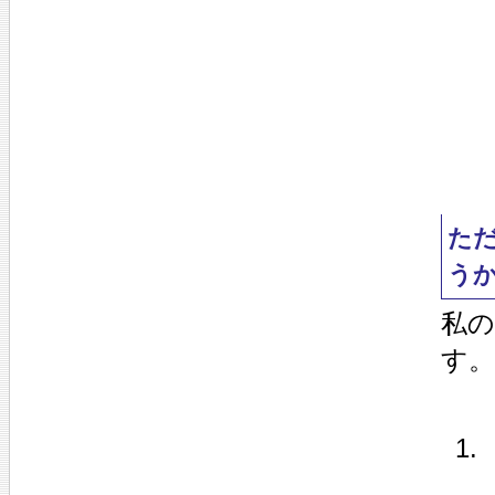
た
う
私の
す