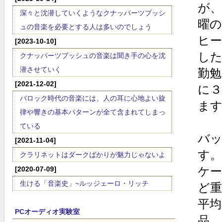
が
深々と沈潜していくようなクナッパーツブッシ
曜
ュの音楽を必要とする人は多いのでしょう
ヒ
[2023-10-10]
し
クナッパーツブッシュの音楽は聞き手の心を沈
潜させていく
勤
[2021-12-02]
に
バロック時代の音楽には、人の耳に心地よい旋
ま
律や響きの基本パターンが全て含まれてしまっ
ている
バ
[2021-11-04]
す。
クラリネットはダークばかりが魅力じゃないよ
ケ
[2020-07-09]
生ける「音楽史」~ルッジェーロ・リッチ
ど
平
PCオーディオ実験室
品