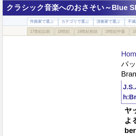
クラシック音楽へのおさそい～Blue Sky
作曲家で選ぶ
カテゴリで選ぶ
演奏家で選ぶ
不滅
17世紀以前
18世紀
19世紀初頭
19世紀中葉
1
Hom
バッ
Bran
J.
h:B
ヤ
よる
ber