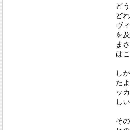
どう
どれ
ヴィ
を及
まさ
はこ
しか
たよ
ッカ
しい
その