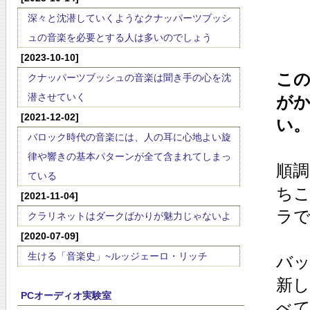
深々と沈潜していくようなクナッパーツブッシ
ュの音楽を必要とする人は多いのでしょう
[2023-10-10]
この
クナッパーツブッシュの音楽は聞き手の心を沈
潜させていく
が
[2021-12-02]
い。
バロック時代の音楽には、人の耳に心地よい旋
律や響きの基本パターンが全て含まれてしまっ
順調
ている
ちこ
[2021-11-04]
ラで
クラリネットはダークばかりが魅力じゃないよ
[2020-07-09]
生ける「音楽史」~ルッジェーロ・リッチ
バッ
新し
PCオーディオ実験室
べて