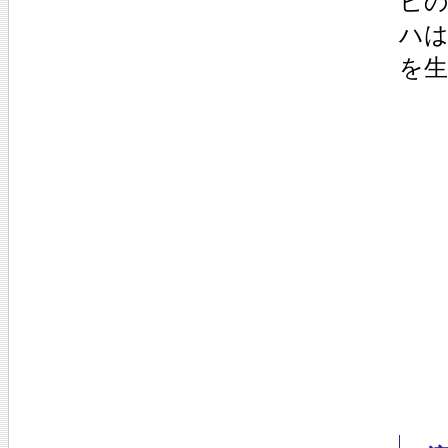
ヒの
ハは
を生