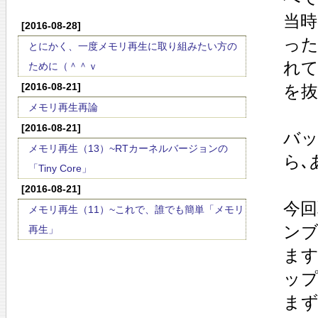
当時
[2016-08-28]
った
とにかく、一度メモリ再生に取り組みたい方の
れて
ために（＾＾ｖ
[2016-08-21]
を抜
メモリ再生再論
[2016-08-21]
バ
メモリ再生（13）~RTカーネルバージョンの
ら､
「Tiny Core」
[2016-08-21]
今回
メモリ再生（11）~これで、誰でも簡単「メモリ
ン
再生」
ます
ップ
まず