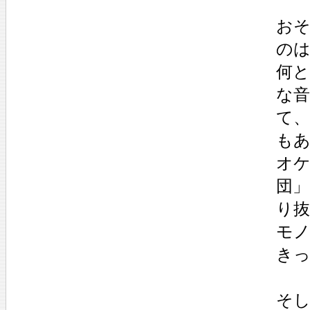
お
の
何
な
て
も
オ
団
り
モ
き
そ