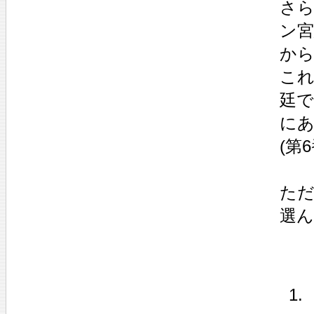
さら
ン
から
これ
廷で
に
(第
ただ
選ん