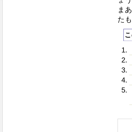
ま
た
こ