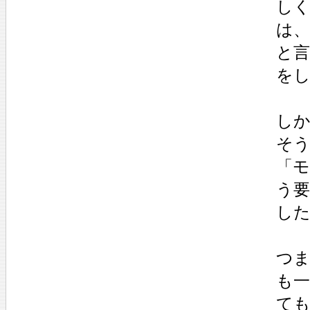
し
は
と
を
し
そ
「
う要
し
つ
も
て