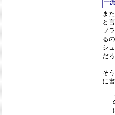
一
ま
と
ブ
る
シ
だ
そ
に