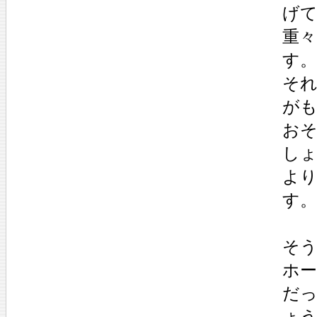
げ
重
す。
そ
が
お
し
よ
す。
そ
ホ
だ
ょ