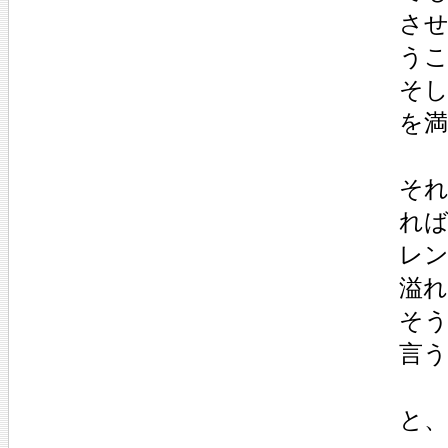
さ
う
そ
を
そ
れ
レ
溢
そ
言
と