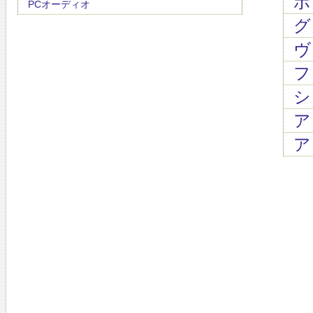
ボロ
PCオーディオ
グリ
ヴ
フ
シ
アン
ア