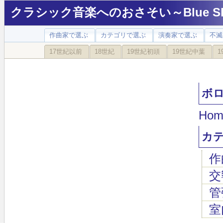
クラシック音楽へのおさそい～Blue Sky
作曲家で選ぶ
カテゴリで選ぶ
演奏家で選ぶ
不滅
17世紀以前
18世紀
19世紀初頭
19世紀中葉
1
ボロデ
Hom
カ
作
交
管
室