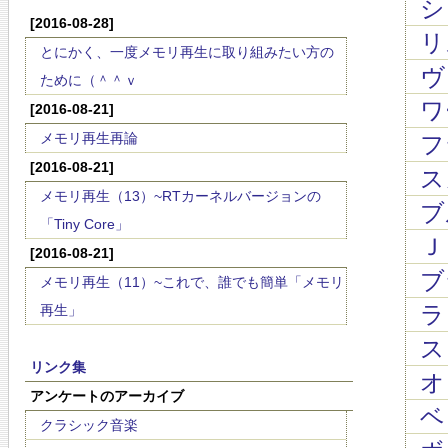
シュ
[2016-08-28]
リス
とにかく、一度メモリ再生に取り組みたい方の
ヴ
ために（＾＾ｖ
ワ
[2016-08-21]
メモリ再生再論
フ
[2016-08-21]
ス
メモリ再生（13）~RTカーネルバージョンの
ブ
「Tiny Core」
Ｊ
[2016-08-21]
ブ
メモリ再生（11）~これで、誰でも簡単「メモリ
ラロ
再生」
スッ
リンク集
オ
アンケートのアーカイブ
ベッ
クラシック音楽