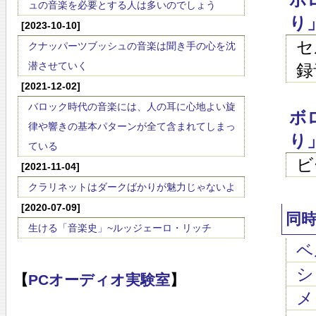
ュの音楽を必要とする人は多いのでしょう
り
[2023-10-10]
セ
クナッパーツブッシュの音楽は聞き手の心を沈
潜させていく
録
[2021-12-02]
バロック時代の音楽には、人の耳に心地よい旋
ボ
律や響きの基本パターンが全て含まれてしまっ
り
ている
ビ
[2021-11-04]
クラリネットはダークばかりが魅力じゃないよ
[2020-07-09]
同
生ける「音楽史」~ルッジェーロ・リッチ
ベ
ショ
【
PCオーディオ実験室
】
メ