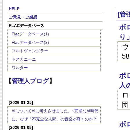
HELP
[管
ご意見・ご感想
FLACデータベース
ボ
Flacデータベース(1)
り
Flacデータベース(2)
ウ
フルトヴェングラー
5
トスカニーニ
ワルター
ボ
【
管理人ブログ
】
人
ロ
[2026-01-25]
団
AIについてAIに考えさせました。~完璧なAI時代
に、なぜ「不完全な人間」の音楽が輝くのか？
ボ
[2026-01-08]