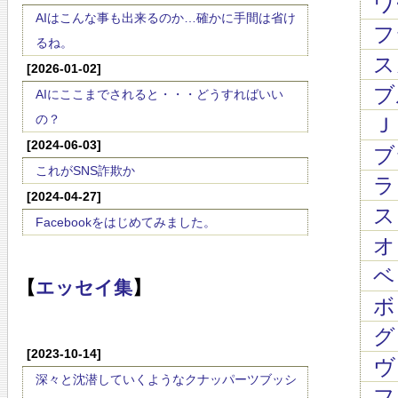
ワ
AIはこんな事も出来るのか…確かに手間は省け
フ
るね。
ス
[2026-01-02]
ブ
AIにここまでされると・・・どうすればいい
の？
Ｊ
[2024-06-03]
ブ
これがSNS詐欺か
ラロ
[2024-04-27]
スッ
Facebookをはじめてみました。
オ
ベッ
【
エッセイ集
】
ボロ
グリ
[2023-10-14]
ヴ
深々と沈潜していくようなクナッパーツブッシ
フ