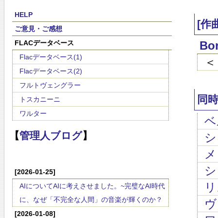
HELP
[作
ご意見・ご感想
FLACデータベース
Bo
Flacデータベース(1)
＜
Flacデータベース(2)
フルトヴェングラー
同
トスカニーニ
ワルター
ベ
【
管理人ブログ
】
ショ
メ
シュ
[2026-01-25]
リス
AIについてAIに考えさせました。~完璧なAI時代
に、なぜ「不完全な人間」の音楽が輝くのか？
ヴ
[2026-01-08]