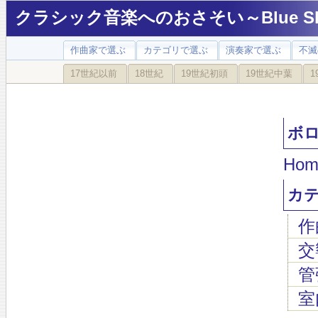
クラシック音楽へのおさそい～Blue Sky
作曲家で選ぶ
カテゴリで選ぶ
演奏家で選ぶ
不滅
17世紀以前
18世紀
19世紀初頭
19世紀中葉
1
ボロデ
Hom
カ
作
交
管
室