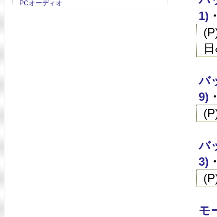
PCオーディオ
1)
・
(
日
バ
9)
・
(
バ
3)
・
(
モー