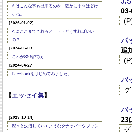
J.
AIはこんな事も出来るのか…確かに手間は省け
03
るね。
(
[2026-01-02]
AIにここまでされると・・・どうすればいい
バ
の？
[2024-06-03]
追
これがSNS詐欺か
(
[2024-04-27]
Facebookをはじめてみました。
バ
グ
【
エッセイ集
】
バ
[2023-10-14]
2
深々と沈潜していくようなクナッパーツブッシ
グ