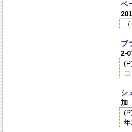
ベ
20
（
ブ
2-
(
ヨ
シ
加
(
年