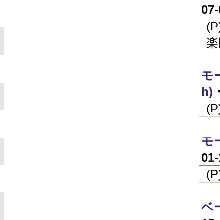
07
(
楽
モー
h)
(
モー
01
(
ベ