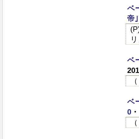
ベ
帝｣
(
リ
ベ
20
（
ベ
0
・
（