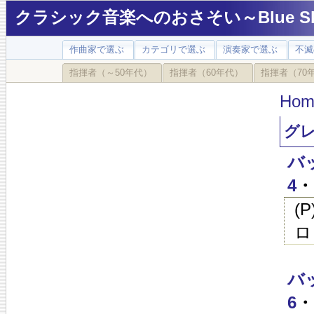
クラシック音楽へのおさそい～Blue Sky
作曲家で選ぶ
カテゴリで選ぶ
演奏家で選ぶ
不滅
指揮者（～50年代）
指揮者（60年代）
指揮者（70
Hom
グレ
バ
4
・
(
ロ
バ
6
・