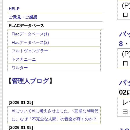
(
HELP
ロ
ご意見・ご感想
FLACデータベース
バ
Flacデータベース(1)
8
・
Flacデータベース(2)
フルトヴェングラー
(
トスカニーニ
ロ
ワルター
【
管理人ブログ
】
バ
0
レ
[2026-01-25]
ヨ
AIについてAIに考えさせました。~完璧なAI時代
に、なぜ「不完全な人間」の音楽が輝くのか？
[2026-01-08]