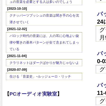
ュの音楽を必要とする人は多いのでしょう
[2023-10-10]
バ
クナッパーツブッシュの音楽は聞き手の心を沈
2
潜させていく
グ
[2021-12-02]
バロック時代の音楽には、人の耳に心地よい旋
月
律や響きの基本パターンが全て含まれてしまっ
ている
バ
[2021-11-04]
0-
クラリネットはダークばかりが魅力じゃないよ
グ
[2020-07-09]
生ける「音楽史」~ルッジェーロ・リッチ
バ
11
【
PCオーディオ実験室
】
グ