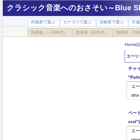
クラシック音楽へのおさそい～Blue Sky
作曲家で選ぶ
カテゴリで選ぶ
演奏家で選ぶ
不滅
指揮者（～50年代）
指揮者（60年代）
指揮者（70
Home
|
エーリッ
チャイコ
"Path
エーリ
stra
ベートー
oral")
エー
rmo