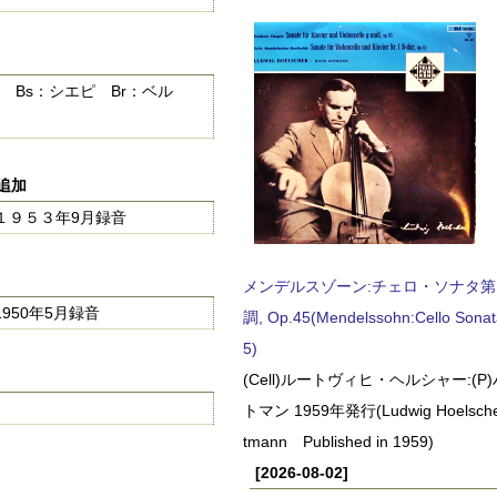
 Bs：シエピ Br：ベル
に追加
１９５３年9月録音
メンデルスゾーン:チェロ・ソナタ第
50年5月録音
調, Op.45(Mendelssohn:Cello Sonat
5)
(Cell)ルートヴィヒ・ヘルシャー:(
トマン 1959年発行(Ludwig Hoelscher
tmann Published in 1959)
[2026-08-02]