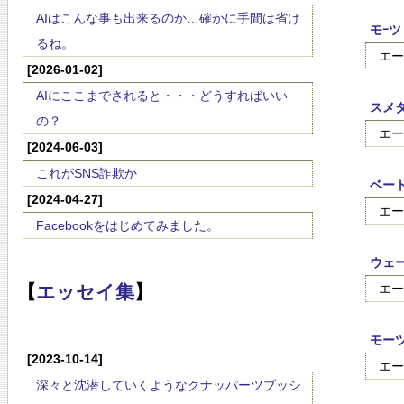
AIはこんな事も出来るのか…確かに手間は省け
モｰツ
るね。
エー
[2026-01-02]
AIにここまでされると・・・どうすればいい
スメ
の？
エー
[2024-06-03]
これがSNS詐欺か
ベート
[2024-04-27]
エー
Facebookをはじめてみました。
ウェー
エー
【
エッセイ集
】
モーツ
[2023-10-14]
エー
深々と沈潜していくようなクナッパーツブッシ