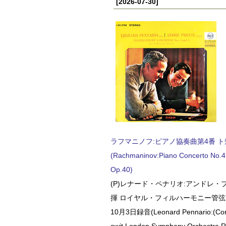
[2026-07-30]
ラフマニノフ:ピアノ協奏曲第4番 ト短調
(Rachmaninov:Piano Concerto No.4 
Op.40)
(P)レナード・ペナリオ:アンドレ・
揮 ロイヤル・フィルハーモニー管弦楽
10月3日録音(Leonard Pennario:(Con
owit London Symphony Orchestra 