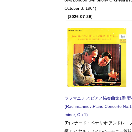
October 3, 1964)
[2026-07-29]
ラフマニノフ:ピアノ協奏曲第1番 嬰ヘ短
(Rachmaninov:Piano Concerto No.1 
minor, Op.1)
(P)レナード・ペナリオ:アンドレ・
揮 ロイヤル・フィルハーモニー管弦楽