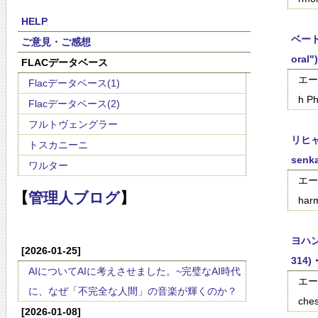
HELP
ベートー
ご意見・ご感想
oral")
FLACデータベース
エー
Flacデータベース(1)
h Ph
Flacデータベース(2)
フルトヴェングラー
リヒャ
トスカニーニ
senka
ワルター
エー
【
管理人ブログ
】
harm
ヨハン
[2026-01-25]
314)
AIについてAIに考えさせました。~完璧なAI時代
エーリ
に、なぜ「不完全な人間」の音楽が輝くのか？
ches
[2026-01-08]