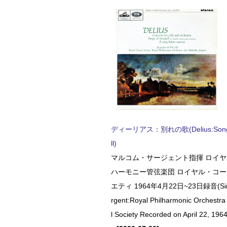
ディーリアス：別れの歌(Delius:Songs 
ll)
マルコム・サージェント指揮 ロイ
ハーモニー管弦楽団 ロイヤル・コ
エティ 1964年4月22日~23日録音(Sir 
rgent:Royal Philharmonic Orchestra
l Society Recorded on April 22, 1964