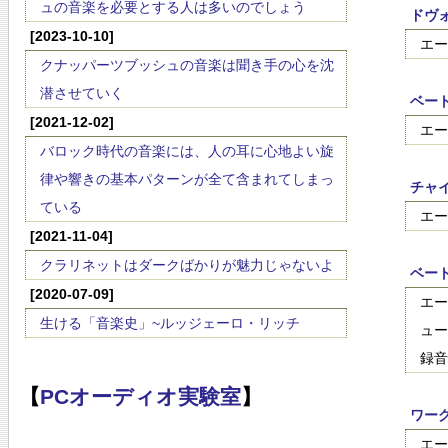
ュの音楽を必要とする人は多いのでしょう
ドヴォ
[2023-10-10]
エー
クナッパーツブッシュの音楽は聞き手の心を沈
潜させていく
ベート
[2021-12-02]
エー
バロック時代の音楽には、人の耳に心地よい旋
律や響きの基本パターンが全て含まれてしまっ
チャイ
ている
エー
[2021-11-04]
クラリネットはダークばかりが魅力じゃないよ
ベート
[2020-07-09]
エー
生ける「音楽史」~ルッジェーロ・リッチ
ュー
録音
【
PCオーディオ実験室
】
ワー
エー