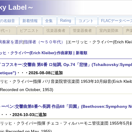
 Label～
Rating
の名録音
新着情報
全集
コメント
FLACデータベース
年代～）
ピアニスト
弦楽器奏者
管楽器奏者
室内楽団体
声
演奏家を選択
|
指揮者（〜５０年代）
|エーリッヒ・クライバー(Erich Kleib
ヒ・クライバー(Erich Kleiber):
作曲家順
| 新着順
フスキー:交響曲 第6番 ロ短調, Op.74「悲愴」(Tchaikovsky:Symphony N
etique")
・・・2026-08-08に追加
ヒ・クライバー指揮 パリ音楽院管弦楽団 1953年10月録音(Erich Kleiber:Pari
 Recorded on October, 1953)
ベン:交響曲第6番ヘ長調 作品68「田園」(Beethoven:Symphony No.6 in 
・・・2024-10-03に追加
リッヒ・クライバー指揮 チェコ・フィルハーモニ管弦楽団 1955年5月録音(Erich K
nic Recorded on May, 1955)