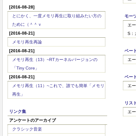
[2016-08-28]
とにかく、一度メモリ再生に取り組みたい方の
モー
ために（＾＾ｖ
エー
[2016-08-21]
S：
メモリ再生再論
[2016-08-21]
ベー
メモリ再生（13）~RTカーネルバージョンの
エー
「Tiny Core」
[2016-08-21]
ベート
メモリ再生（11）~これで、誰でも簡単「メモリ
エー
再生」
リス
リンク集
エー
アンケートのアーカイブ
クラシック音楽