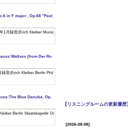
F major , Op.68 "Past
rich Kleiber:Munic
ltzes (from Der Ro
Kleiber:Berlin Phil
he Blue Danube, Op.
【リスニングルームの更新履歴
rlin Staatskapelle Or
[2026-08-08]