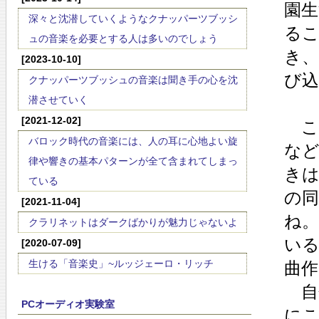
園
深々と沈潜していくようなクナッパーツブッシ
る
ュの音楽を必要とする人は多いのでしょう
き、
[2023-10-10]
び
クナッパーツブッシュの音楽は聞き手の心を沈
潜させていく
[2021-12-02]
こ
バロック時代の音楽には、人の耳に心地よい旋
な
律や響きの基本パターンが全て含まれてしまっ
き
ている
の
[2021-11-04]
ね
クラリネットはダークばかりが魅力じゃないよ
いる
[2020-07-09]
生ける「音楽史」~ルッジェーロ・リッチ
曲
自
PCオーディオ実験室
に