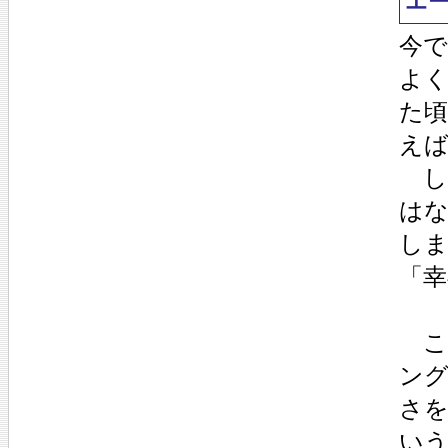
エ
今
よ
た
え
し
は
し
「
こ
ン
さ
い