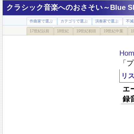
クラシック音楽へのおさそい～Blue Sky
作曲家で選ぶ
カテゴリで選ぶ
演奏家で選ぶ
不滅
17世紀以前
18世紀
19世紀初頭
19世紀中葉
1
Hom
「
リ
エ
録