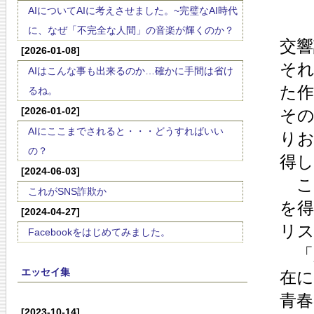
AIについてAIに考えさせました。~完璧なAI時代
に、なぜ「不完全な人間」の音楽が輝くのか？
交
[2026-01-08]
そ
AIはこんな事も出来るのか…確かに手間は省け
た
るね。
[2026-01-02]
そ
AIにここまでされると・・・どうすればいい
り
の？
得
[2024-06-03]
こ
これがSNS詐欺か
を
[2024-04-27]
リ
Facebookをはじめてみました。
「
エッセイ集
在
青
[2023-10-14]