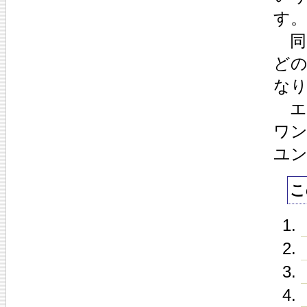
す。
同
ど
な
エ
ワ
ユ
こ