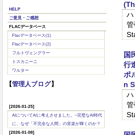
(Th
HELP
ハ
ご意見・ご感想
管
FLACデータベース
St
Flacデータベース(1)
Flacデータベース(2)
フルトヴェングラー
国
トスカニーニ
行
ワルター
ポルカ
n S
【
管理人ブログ
】
ハ
管
[2026-01-25]
St
AIについてAIに考えさせました。~完璧なAI時代
に、なぜ「不完全な人間」の音楽が輝くのか？
[2026-01-08]
国