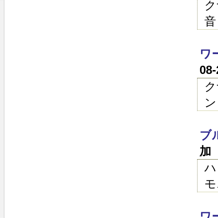
ク
音
ワ
08
ク
ン
ブ
加
ハ
モ
ワ