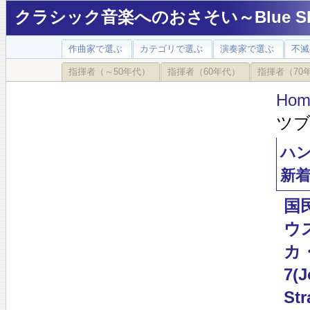
クラシック音楽へのおさそい～Blue Sky
作曲家で選ぶ
カテゴリで選ぶ
演奏家で選ぶ
不滅
指揮者（～50年代）
指揮者（60年代）
指揮者（70
Hom
ツブッ
ハン
新
国
ウ
カ
7(J
Str