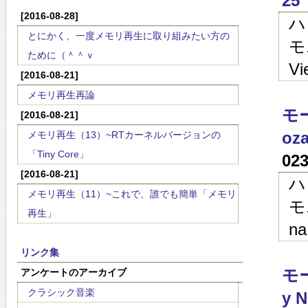
25 
[2016-08-28]
ハ
とにかく、一度メモリ再生に取り組みたい方の
モ
ために（＾＾ｖ
Vi
[2016-08-21]
メモリ再生再論
モ
[2016-08-21]
oza
メモリ再生（13）~RTカーネルバージョンの
「Tiny Core」
02
[2016-08-21]
ハ
メモリ再生（11）~これで、誰でも簡単「メモリ
モ
再生」
na
リンク集
モー
アンケートのアーカイブ
クラシック音楽
y N