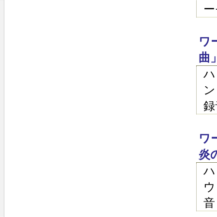
ー
ワ
曲
ハ
ン
録
ワ
炎
ハ
ウ
音