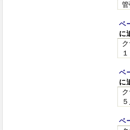
管
ベ
に
ク
１
ベ
に
ク
５
ベ