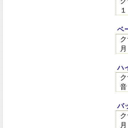
ク
１
ベ
ク
月
ハ
ク
音
バ
ク
月