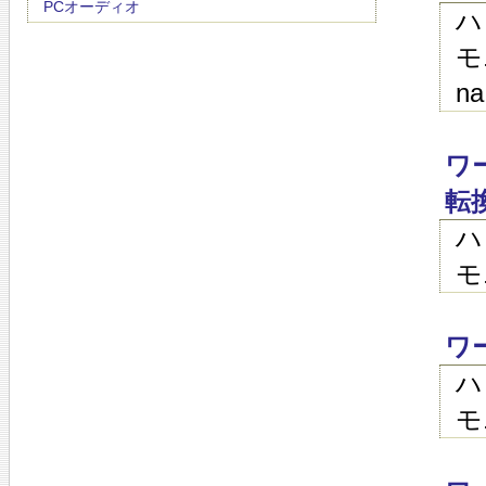
PCオーディオ
ハ
モ
na
ワ
転
ハ
モ
ワ
ハ
モ