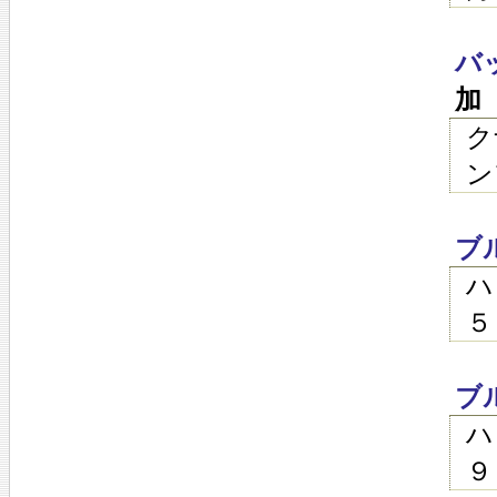
バ
加
ク
ン
ブ
ハ
５
ブ
ハ
９