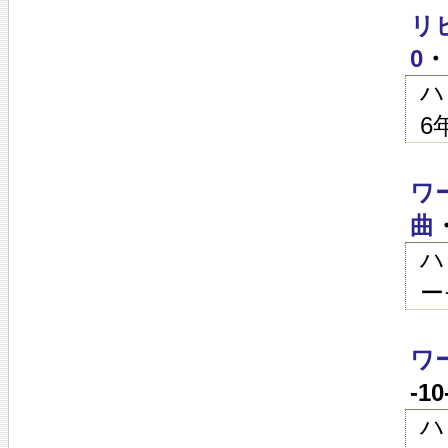
リ
0
・
ハ
6
ワ
曲
ハ
ー
ワ
-1
ハ