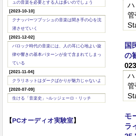
ュの音楽を必要とする人は多いのでしょう
ハ
[2023-10-10]
管
クナッパーツブッシュの音楽は聞き手の心を沈
St
潜させていく
[2021-12-02]
国
バロック時代の音楽には、人の耳に心地よい旋
の勧誘
律や響きの基本パターンが全て含まれてしまっ
ている
02
[2021-11-04]
ハ
クラリネットはダークばかりが魅力じゃないよ
管
[2020-07-09]
St
生ける「音楽史」~ルッジェーロ・リッチ
モ
【
PCオーディオ実験室
】
ライ