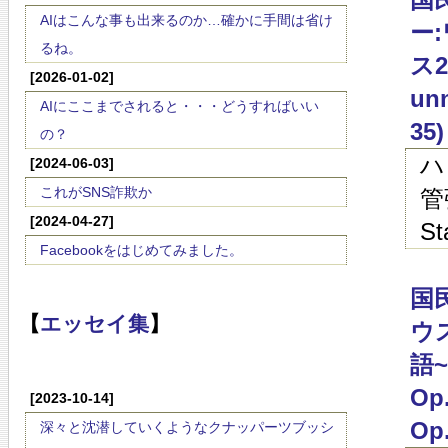
AIはこんな事も出来るのか…確かに手間は省け
ー
るね。
ス2
[2026-01-02]
unn
AIにここまでされると・・・どうすればいい
35)
の？
ハ
[2024-06-03]
これがSNS詐欺か
管
[2024-04-27]
St
Facebookをはじめてみました。
国
【
エッセイ集
】
ウ
語~
Op.
[2023-10-14]
Op.
深々と沈潜していくようなクナッパーツブッシ