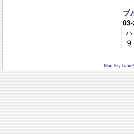
ブ
03
ハ
９
Blue Sky La