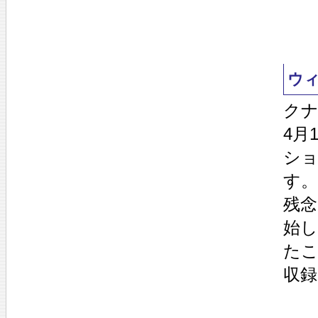
ウ
クナ
4月
ショ
す。
残念
始
た
収録