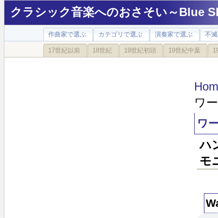
クラシック音楽へのおさそい～Blue Sky
作曲家で選ぶ
カテゴリで選ぶ
演奏家で選ぶ
不滅
17世紀以前
18世紀
19世紀初頭
19世紀中葉
1
Hom
ワー
ワ
ハ
モ
Wa