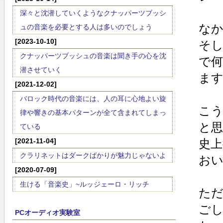
深々と沈潜していくようなクナッパーツブッシ
な
ュの音楽を必要とする人は多いのでしょう
[2023-10-10]
そ
クナッパーツブッシュの音楽は聞き手の心を沈
で
潜させていく
ま
[2021-12-02]
バロック時代の音楽には、人の耳に心地よい旋
こ
律や響きの基本パターンが全て含まれてしまっ
と
ている
[2021-11-04]
史上
クラリネットはダークばかりが魅力じゃないよ
お
[2020-07-09]
生ける「音楽史」~ルッジェーロ・リッチ
た
ご
PCオーディオ実験室