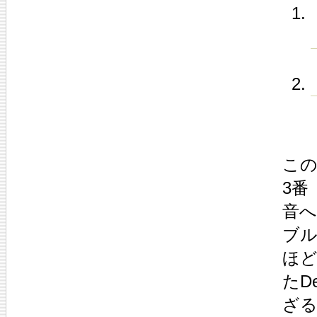
こ
3番
音
ブ
ほ
たD
ざ