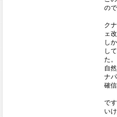
の
ク
ェ
し
し
た
自
ナ
確
で
い