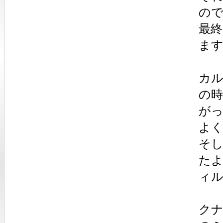
の
最
ま
カ
の
が
よ
そ
た
ィ
クナ