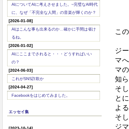
AIについてAIに考えさせました。~完璧なAI時代
に、なぜ「不完全な人間」の音楽が輝くのか？
[2026-01-08]
AIはこんな事も出来るのか…確かに手間は省け
こ
るね。
[2026-01-02]
ジー
AIにここまでされると・・・どうすればいい
マ
の？
マ
[2024-06-03]
知
これがSNS詐欺か
[2024-04-27]
そ
Facebookをはじめてみました。
とに
よ
エッセイ集
そ
ジ
[2023-10-14]