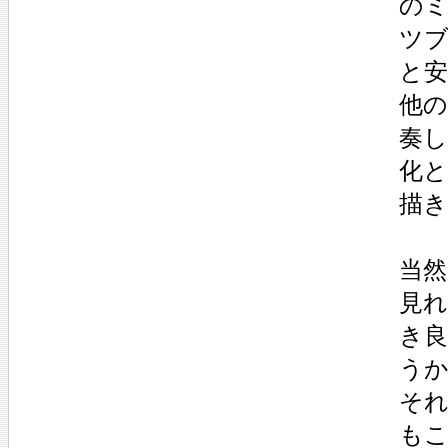
の
ツ
と
他
奏
化
描
当
見
き
う
そ
もこ