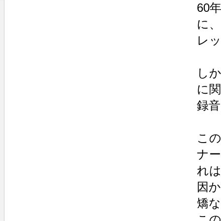
60
に、
レ
し
に関
録
こ
ナ
れ
因
矯
こ