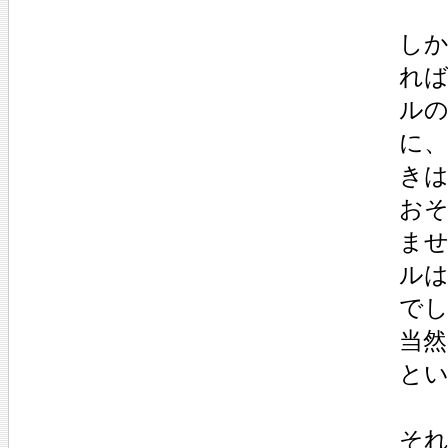
し
れ
ル
に
き
お
ま
ル
で
当
と
そ