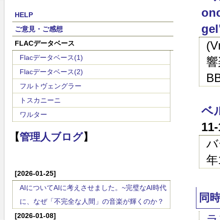
onc
HELP
gel
ご意見・ご感想
(
FLACデータベース
Flacデータベース(1)
響楽
Flacデータベース(2)
BB
フルトヴェングラー
トスカニーニ
ベ
ワルター
11
【
管理人ブログ
】
バ
年
[2026-01-25]
AIについてAIに考えさせました。~完璧なAI時代
同
に、なぜ「不完全な人間」の音楽が輝くのか？
[2026-01-08]
ラ