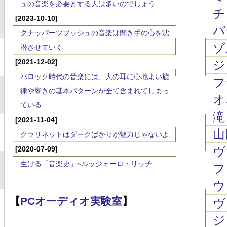
ュの音楽を必要とする人は多いのでしょう
チ
[2023-10-10]
パ
クナッパーツブッシュの音楽は聞き手の心を沈
ゾ
潜させていく
[2021-12-02]
ジ
バロック時代の音楽には、人の耳に心地よい旋
フ
律や響きの基本パターンが全て含まれてしまっ
オネ
ている
滝 
[2021-11-04]
山
クラリネットはダークばかりが魅力じゃないよ
ヴ
[2020-07-09]
生ける「音楽史」~ルッジェーロ・リッチ
ファ
ウ
【
PCオーディオ実験室
】
ヴ
ジ