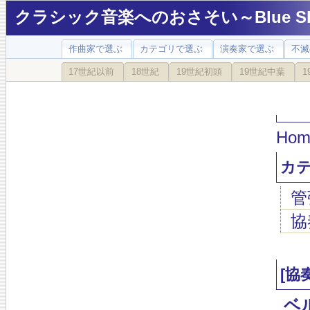
クラシック音楽へのおさそい～Blue Sky
作曲家で選ぶ
カテゴリで選ぶ
演奏家で選ぶ
不滅
17世紀以前
18世紀
19世紀初頭
19世紀中葉
1
Hom
カ
管
協
[協
ベ