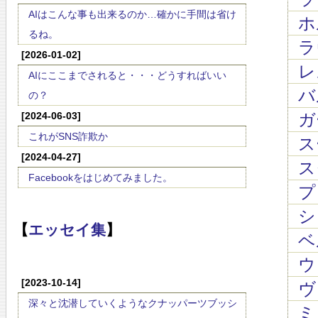
AIはこんな事も出来るのか…確かに手間は省け
ホル
るね。
ラ
[2026-01-02]
レス
AIにここまでされると・・・どうすればいい
バ
の？
[2024-06-03]
ガ
これがSNS詐欺か
スー
[2024-04-27]
ス
Facebookをはじめてみました。
プ
シ
【
エッセイ集
】
ベル
ウ
[2023-10-14]
ヴ
深々と沈潜していくようなクナッパーツブッシ
ミ