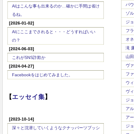
パウ
AIはこんな事も出来るのか…確かに手間は省け
ゾル
るね。
ジョ
[2026-01-02]
フラ
AIにここまでされると・・・どうすればいい
オネゲ
の？
滝 廉
[2024-06-03]
山田 
これがSNS詐欺か
ヴァ
[2024-04-27]
ファリ
Facebookをはじめてみました。
ウィレ
ヴィ
【
エッセイ集
】
ジョ
アルフ
アー
[2023-10-14]
ジョー
深々と沈潜していくようなクナッパーツブッシ