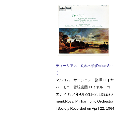
ディーリアス：別れの歌(Delius:Songs 
ll)
マルコム・サージェント指揮 ロイ
ハーモニー管弦楽団 ロイヤル・コ
エティ 1964年4月22日~23日録音(Sir 
rgent:Royal Philharmonic Orchestra
l Society Recorded on April 22, 1964