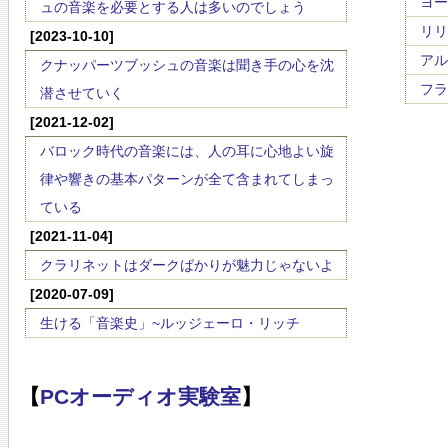
ヨー
ュの音楽を必要とする人は多いのでしょう
リリ・
[2023-10-10]
アルベ
クナッパーツブッシュの音楽は聞き手の心を沈
フラ
潜させていく
[2021-12-02]
バロック時代の音楽には、人の耳に心地よい旋
律や響きの基本パターンが全て含まれてしまっ
ている
[2021-11-04]
クラリネットはダークばかりが魅力じゃないよ
[2020-07-09]
生ける「音楽史」~ルッジェーロ・リッチ
【
PCオーディオ実験室
】