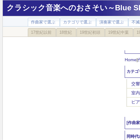
クラシック音楽へのおさそい～Blue Sky
作曲家で選ぶ
カテゴリで選ぶ
演奏家で選ぶ
不滅
17世紀以前
18世紀
19世紀初頭
19世紀中葉
1
Home
|
カテゴ
交響
室内
ピア
[作曲
同時代