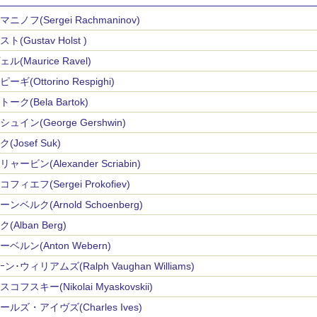
ニノフ(Sergei Rachmaninov)
ト(Gustav Holst )
ル(Maurice Ravel)
ーギ(Ottorino Respighi)
ーク(Bela Bartok)
ュイン(George Gershwin)
(Josef Suk)
ャービン(Alexander Scriabin)
フィエフ(Sergei Prokofiev)
ンベルク(Arnold Schoenberg)
(Alban Berg)
ベルン(Anton Webern)
ン･ウィリアムズ(Ralph Vaughan Williams)
コフスキー(Nikolai Myaskovskii)
ールズ・アイヴズ(Charles Ives)