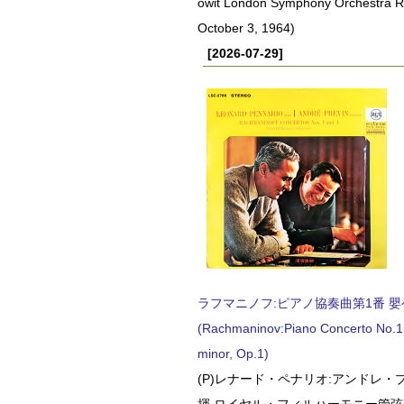
owit London Symphony Orchestra 
October 3, 1964)
[2026-07-29]
ラフマニノフ:ピアノ協奏曲第1番 嬰ヘ短
(Rachmaninov:Piano Concerto No.1 
minor, Op.1)
(P)レナード・ペナリオ:アンドレ・
揮 ロイヤル・フィルハーモニー管弦楽