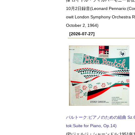
10月2日録音(Leonard Pennario:(Con
owit London Symphony Orchestra 
October 2, 1964)
[2026-07-27]
バルトーク:ピアノのための組曲 Sz.62 
tok:Suite for Piano, Op.14)
(P)ジェルジ・シャーンドル:1951年1