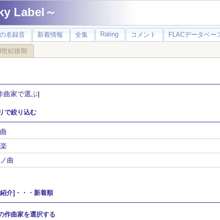
 Label～
Rating
の名録音
新着情報
全集
コメント
FLACデータベース
9世紀後期
作曲家で選ぶ
|
リで絞り込む
曲
楽
ノ曲
家紹介]・・・新着順
の作曲家を選択する