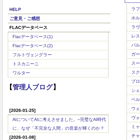
ラフマ
HELP
ホルス
ご意見・ご感想
ラヴェ
FLACデータベース
レスピ
Flacデータベース(1)
バルト
Flacデータベース(2)
ガーシ
フルトヴェングラー
スーク
トスカニーニ
スクリ
ワルター
プロコ
【
管理人ブログ
】
シェー
ベルク
ウェー
[2026-01-25]
ヴォｰ
AIについてAIに考えさせました。~完璧なAI時代
ミャス
に、なぜ「不完全な人間」の音楽が輝くのか？
チャ
[2026-01-08]