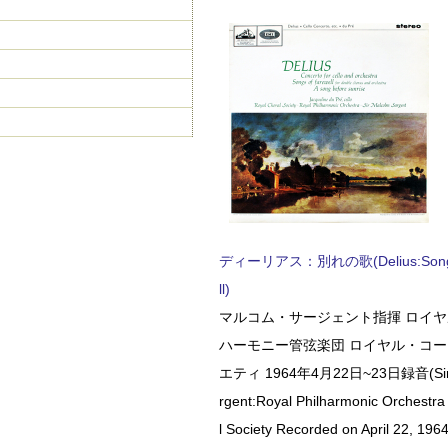
ディーリアス：別れの歌(Delius:Songs 
ll)
マルコム・サージェント指揮 ロイ
ハーモニー管弦楽団 ロイヤル・コ
エティ 1964年4月22日~23日録音(Sir 
rgent:Royal Philharmonic Orchestra
l Society Recorded on April 22, 1964