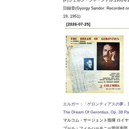
日録音(Gyorgy Sandor: Recorded o
19, 1951)
[2026-07-25]
エルガー：「ゲロンティアスの夢」第2部 
The Dream Of Gerontius, Op. 38 Pa
マルコム・サージェント指揮 ロイ
プール・フィルハーモニー管弦楽団 (