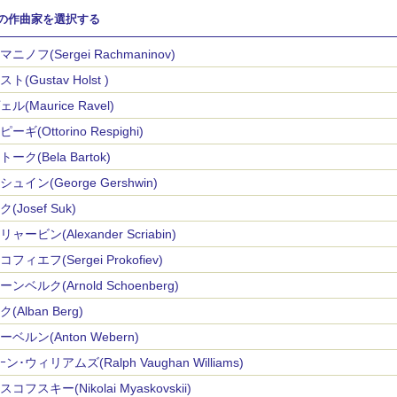
の作曲家を選択する
ニノフ(Sergei Rachmaninov)
ト(Gustav Holst )
ル(Maurice Ravel)
ーギ(Ottorino Respighi)
ーク(Bela Bartok)
ュイン(George Gershwin)
(Josef Suk)
ャービン(Alexander Scriabin)
フィエフ(Sergei Prokofiev)
ンベルク(Arnold Schoenberg)
(Alban Berg)
ベルン(Anton Webern)
ン･ウィリアムズ(Ralph Vaughan Williams)
コフスキー(Nikolai Myaskovskii)