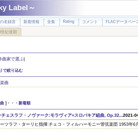
 Label～
Rating
の名録音
新着情報
全集
コメント
FLACデータベース
9世紀後期
作曲家で選ぶ
|
リで絞り込む
楽曲
楽曲 ]・・・新着順
チェスラフ・ノヴァーク:モラヴィア=スロバキア組曲, Op.32
...2021
ーツラフ・ターリヒ指揮:チェコ・フィルハーモニー管弦楽団 1953年6月