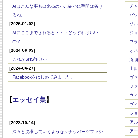
チャ
AIはこんな事も出来るのか…確かに手間は省け
るね。
パウ
[2026-01-02]
ゾル
AIにここまでされると・・・どうすればいい
ジョ
の？
フラ
[2024-06-03]
オネゲ
これがSNS詐欺か
滝 廉
[2024-04-27]
山田 
Facebookをはじめてみました。
ヴァ
ファリ
ウィレ
【
エッセイ集
】
ヴィ
ジョ
アルフ
[2023-10-14]
アー
深々と沈潜していくようなクナッパーツブッシ