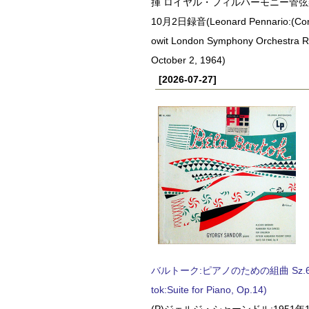
揮 ロイヤル・フィルハーモニー管弦楽
10月2日録音(Leonard Pennario:(Con
owit London Symphony Orchestra 
October 2, 1964)
[2026-07-27]
バルトーク:ピアノのための組曲 Sz.62 
tok:Suite for Piano, Op.14)
(P)ジェルジ・シャーンドル:1951年1