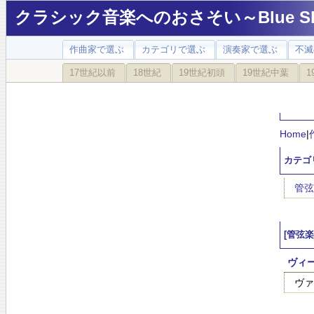
クラシック音楽へのおさそい～Blue Sky
作曲家で選ぶ
カテゴリで選ぶ
演奏家で選ぶ
不滅
17世紀以前
18世紀
19世紀初頭
19世紀中葉
1
Home
|
カテゴ
管弦
[管弦
ヴィー
ヴァ