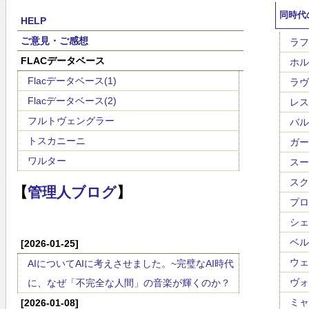
同時代
HELP
ご意見・ご感想
ラフマ
FLACデータベース
ホルス
Flacデータベース(1)
ラヴェ
Flacデータベース(2)
レスピ
フルトヴェングラー
バルト
トスカニーニ
ガーシ
ワルター
スーク
スクリ
【
管理人ブログ
】
プロコ
シェー
ベルク
[2026-01-25]
ウェー
AIについてAIに考えさせました。~完璧なAI時代
ヴォｰ
に、なぜ「不完全な人間」の音楽が輝くのか？
ミャス
[2026-01-08]