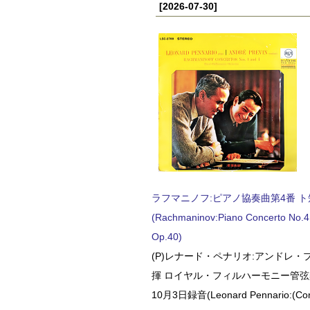
[2026-07-30]
ラフマニノフ:ピアノ協奏曲第4番 ト短調
(Rachmaninov:Piano Concerto No.4 
Op.40)
(P)レナード・ペナリオ:アンドレ・
揮 ロイヤル・フィルハーモニー管弦楽
10月3日録音(Leonard Pennario:(Con