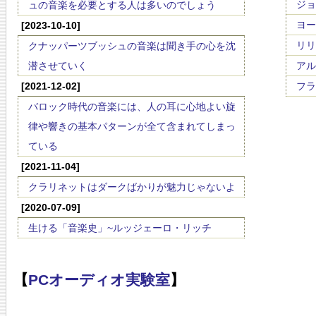
ジョー
ュの音楽を必要とする人は多いのでしょう
ヨー
[2023-10-10]
リリ・
クナッパーツブッシュの音楽は聞き手の心を沈
潜させていく
アルベ
[2021-12-02]
フラ
バロック時代の音楽には、人の耳に心地よい旋
律や響きの基本パターンが全て含まれてしまっ
ている
[2021-11-04]
クラリネットはダークばかりが魅力じゃないよ
[2020-07-09]
生ける「音楽史」~ルッジェーロ・リッチ
【
PCオーディオ実験室
】