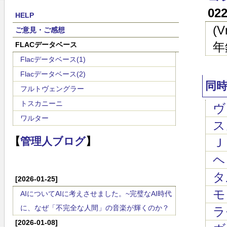
02
HELP
(
ご意見・ご感想
年
FLACデータベース
Flacデータベース(1)
Flacデータベース(2)
同
フルトヴェングラー
トスカニーニ
ヴィ
ワルター
スカ
【
管理人ブログ
】
Ｊ
ヘン
タル
[2026-01-25]
モ
AIについてAIに考えさせました。~完璧なAI時代
に、なぜ「不完全な人間」の音楽が輝くのか？
ラモ
[2026-01-08]