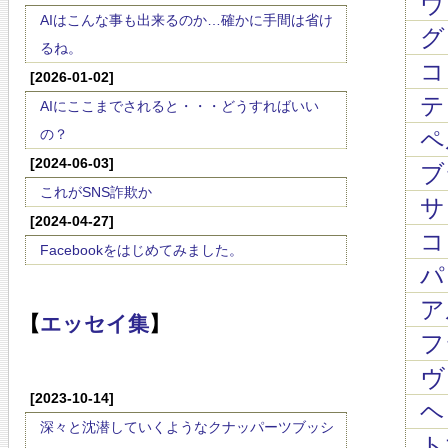
ヴ
AIはこんな事も出来るのか…確かに手間は省け
グ
るね。
コレ
[2026-01-02]
テレ
AIにここまでされると・・・どうすればいい
の？
ペル
[2024-06-03]
ブラ
これがSNS詐欺か
サ
[2024-04-27]
コレ
Facebookをはじめてみました。
パ
ア
【
エッセイ集
】
フ
ヴ
[2023-10-14]
ヘ
深々と沈潜していくようなクナッパーツブッシ
ト