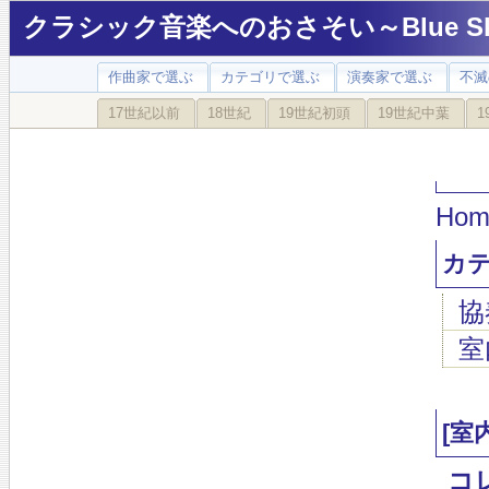
クラシック音楽へのおさそい～Blue Sky
作曲家で選ぶ
カテゴリで選ぶ
演奏家で選ぶ
不滅
17世紀以前
18世紀
19世紀初頭
19世紀中葉
1
Hom
カ
協
室
[室
コ