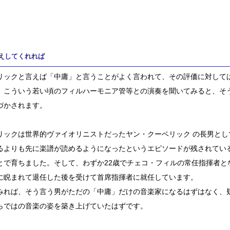
えしてくれれば
リックと言えば「中庸」と言うことがよく言われて、その評価に対して
、こういう若い頃のフィルハーモニア管等との演奏を聞いてみると、そ
づかされます。
リックは世界的ヴァイオリニストだったヤン・クーベリック の長男とし
るよりも先に楽譜が読めるようになったというエピソードが残されてい
とで育ちました。そして、わずか22歳でチェコ・フィルの常任指揮者とな
に睨まれて退任した後を受けて首席指揮者に就任しています。
みれば、そう言う男がただの「中庸」だけの音楽家になるはずはなく、
らではの音楽の姿を築き上げていたはずです。