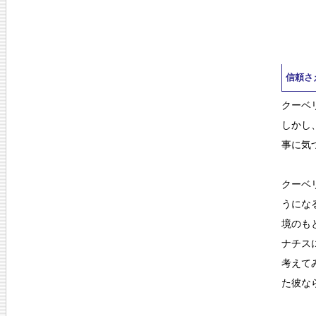
信頼さ
クーベ
しかし
事に気
クーベ
うにな
境のも
ナチス
考えて
た彼な