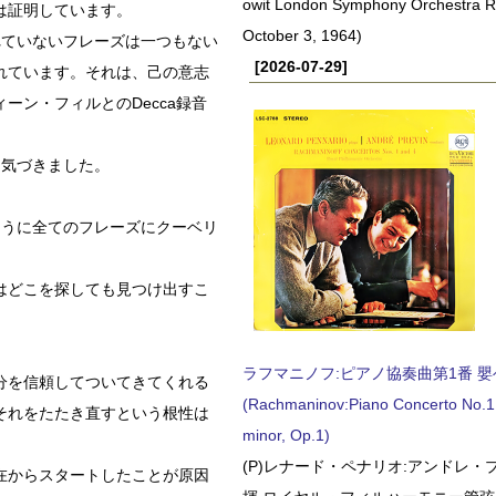
owit London Symphony Orchestra 
は証明しています。
October 3, 1964)
れていないフレーズは一つもない
[2026-07-29]
れています。それは、己の意志
ン・フィルとのDecca録音
に気づきました。
ように全てのフレーズにクーベリ
はどこを探しても見つけ出すこ
ラフマニノフ:ピアノ協奏曲第1番 嬰ヘ短
分を信頼してついてきてくれる
(Rachmaninov:Piano Concerto No.1 
それをたたき直すという根性は
minor, Op.1)
(P)レナード・ペナリオ:アンドレ・
在からスタートしたことが原因