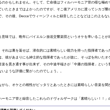
るのかもしれません。そして、亡命後はフィルハーモニア管の様な極め
ていたときまではよかったのですが、そこ後アメリカに渡ってシカゴ響
で、その後、Deccaでウィーンフィルと録音したことなどはこの上もな
う意味では、晩年にバイエルン放送交響楽団というオケを率いることが
、それは裏を返せば、潜在的には素晴らしい能力を持った指揮者であっ
は、彼があまりにも紳士的な指揮者であったが故に、そっぽを向いたオ
音楽を貫き通す事が出来ず、その中途半端さが「中庸の指揮者」という
ないような評価に繋がったのでしょう。。
ながら、オケとの相性がピッタリとあったときには素晴らしい音楽を聞
ハーモニア管と録音したこれらのドヴォルザークは「素晴らしい！！」