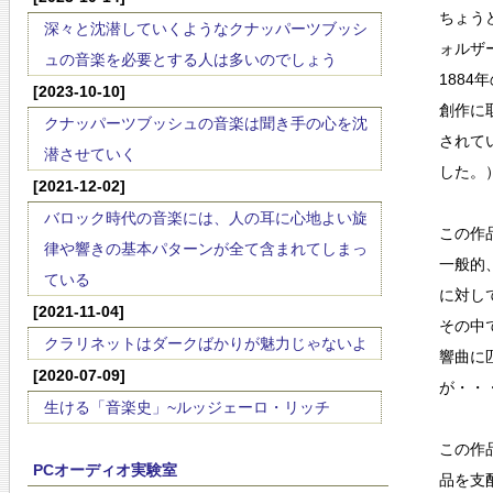
ちょう
深々と沈潜していくようなクナッパーツブッシ
ォルザ
ュの音楽を必要とする人は多いのでしょう
188
[2023-10-10]
創作に
クナッパーツブッシュの音楽は聞き手の心を沈
されて
潜させていく
した。
[2021-12-02]
バロック時代の音楽には、人の耳に心地よい旋
この作
律や響きの基本パターンが全て含まれてしまっ
一般的
ている
に対し
[2021-11-04]
その中
クラリネットはダークばかりが魅力じゃないよ
響曲に
[2020-07-09]
が・・
生ける「音楽史」~ルッジェーロ・リッチ
この作
PCオーディオ実験室
品を支