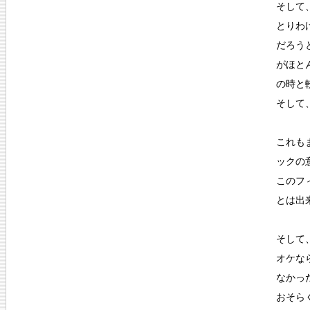
そして
とりわ
だろう
がほと
の時と
そして
これも
ックの
このフ
とは出
そして
オケな
なかっ
おそら