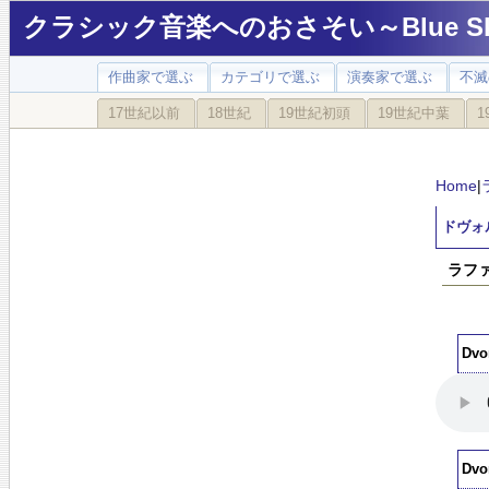
クラシック音楽へのおさそい～Blue Sky
作曲家で選ぶ
カテゴリで選ぶ
演奏家で選ぶ
不滅
17世紀以前
18世紀
19世紀初頭
19世紀中葉
1
Home
|
ドヴォル
ラファ
Dvo
Dvo