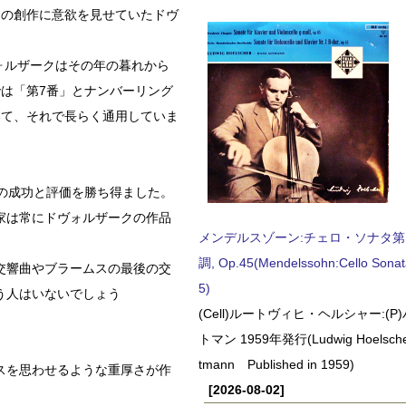
曲の創作に意欲を見せていたドヴ
ォルザークはその年の暮れから
は「第7番」とナンバーリング
いて、それで長らく通用していま
の成功と評価を勝ち得ました。
家は常にドヴォルザークの作品
メンデルスゾーン:チェロ・ソナタ第
調, Op.45(Mendelssohn:Cello Sonat
交響曲やブラームスの最後の交
5)
う人はいないでしょう
(Cell)ルートヴィヒ・ヘルシャー:(
トマン 1959年発行(Ludwig Hoelscher
tmann Published in 1959)
スを思わせるような重厚さが作
[2026-08-02]