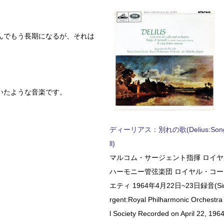
んでもう長期になるが、それは
。
いたような音楽です。
ディーリアス：別れの歌(Delius:Songs 
ll)
マルコム・サージェント指揮 ロイ
ハーモニー管弦楽団 ロイヤル・コ
エティ 1964年4月22日~23日録音(Sir 
rgent:Royal Philharmonic Orchestra
l Society Recorded on April 22, 1964