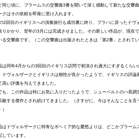
ど同じ頃に、ブラームスの交響曲3番を聞いて深く感動して新たな交響
ークはその依頼を即座に受け入れます。
4年の2回目のイギリスへの演奏旅行も成功裏に終り、プラハに戻ったドヴ
取りかかり、翌年の3月には完成させました。その新しい作品が、現在で
いる交響曲です。（この交響曲は出版されたときは「第2番」とされて
）
品は同年4月からの3回目のイギリス訪問で初演され過大にすぎるくらい
、ドヴォルザークとイギリスは相性が良かったようで、イギリスの評論
て高い評価を与えてきました。
でも、この作品は特にお気に入りだったようで、シューベルトのハ長調
匹敵する傑作とされ続けてきました。（さすがに、今はそんなことを言
・）
品はドヴォルザークに特有なボヘミア的な憂愁よりは、どこかブラーム
配しています。