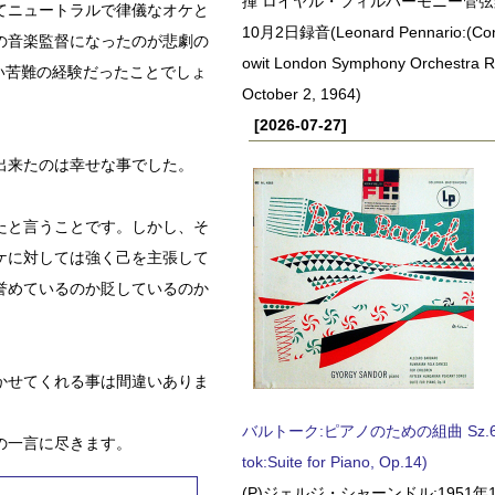
揮 ロイヤル・フィルハーモニー管弦楽
てニュートラルで律儀なオケと
10月2日録音(Leonard Pennario:(Con
の音楽監督になったのが悲劇の
owit London Symphony Orchestra 
い苦難の経験だったことでしょ
October 2, 1964)
[2026-07-27]
出来たのは幸せな事でした。
たと言うことです。しかし、そ
ケに対しては強く己を主張して
誉めているのか貶しているのか
かせてくれる事は間違いありま
バルトーク:ピアノのための組曲 Sz.62 
の一言に尽きます。
tok:Suite for Piano, Op.14)
(P)ジェルジ・シャーンドル:1951年1