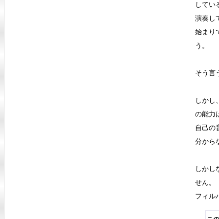
してい
演奏し
始まり
う。
そう言
しかし
の能力
自己の
分から
しかし
せん。
フィル