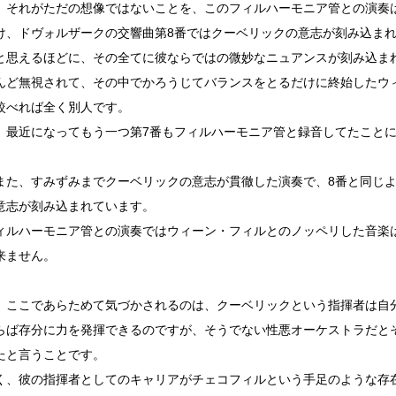
、それがただの想像ではないことを、このフィルハーモニア管との演奏
け、ドヴォルザークの交響曲第8番ではクーベリックの意志が刻み込ま
と思えるほどに、その全てに彼ならではの微妙なニュアンスが刻み込ま
んど無視されて、その中でかろうじてバランスをとるだけに終始したウィー
較べれば全く別人です。
、最近になってもう一つ第7番もフィルハーモニア管と録音してたこと
また、すみずみまでクーベリックの意志が貫徹した演奏で、8番と同じ
意志が刻み込まれています。
ィルハーモニア管との演奏ではウィーン・フィルとのノッペリした音楽
来ません。
、ここであらためて気づかされるのは、クーベリックという指揮者は自
らば存分に力を発揮できるのですが、そうでない性悪オーケストラだと
たと言うことです。
く、彼の指揮者としてのキャリアがチェコフィルという手足のような存