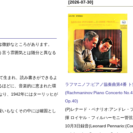
[2026-07-30]
は微妙なところがあります。
う言う雰囲気とは随分と異なる
て生まれ、読み書きができるよ
ラフマニノフ:ピアノ協奏曲第4番 ト短調
るほどに、音楽的に恵まれた環
(Rachmaninov:Piano Concerto No.4 
り、1942年にはターリッヒが
Op.40)
(P)レナード・ペナリオ:アンドレ・
疑いもなくその中には確固とし
揮 ロイヤル・フィルハーモニー管弦楽
10月3日録音(Leonard Pennario:(Con