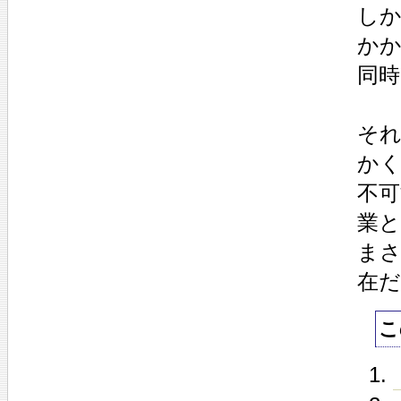
し
か
同
それ
か
不可
業
ま
在
こ