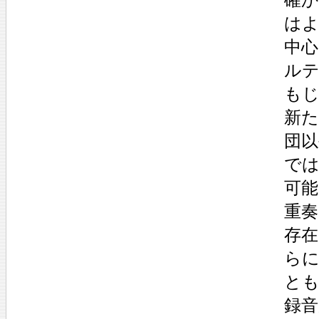
は
中
ル
もじ
新
団
で
可
重
存
ら
とも
録