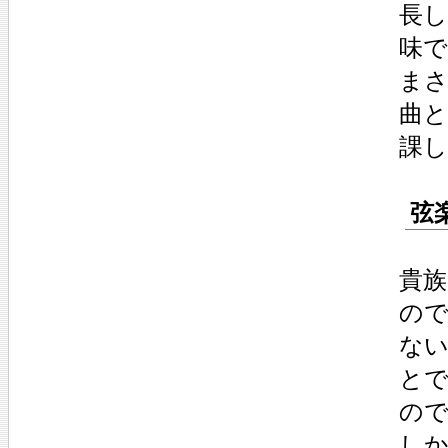
長
味
まさ
曲
課
弦
貴
の
な
と
の
し