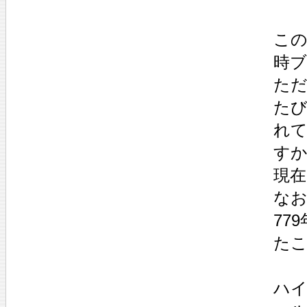
この
時
た
た
れ
す
現
なお
77
た
ハイ