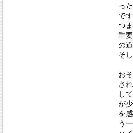
っ
で
つ
重
の
そ
おそ
さ
し
が
を
う