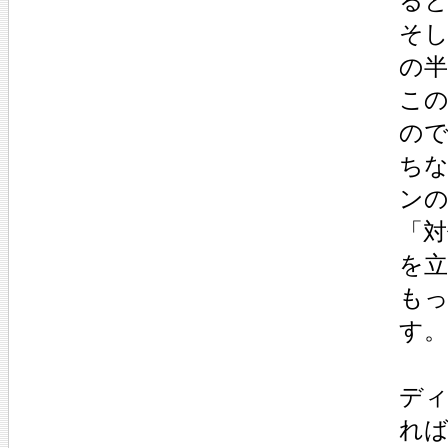
る
そし
の半
こ
ので
ち
ン
「対
を
も
す。
デ
れば