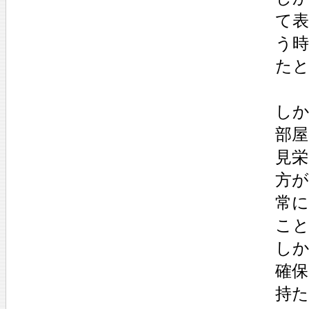
て
う
た
し
部
見
方
常
こ
し
確
持