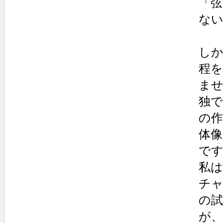
「弦
な
し
程
ませ
独
の
体
で
私
チ
の
が