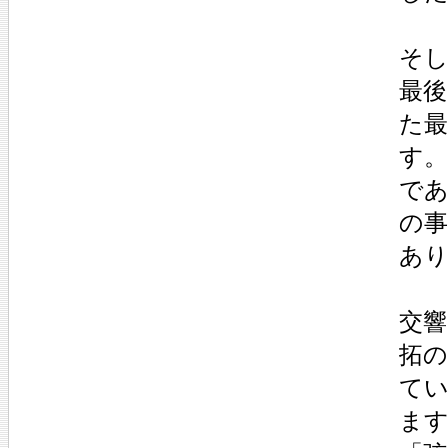
そし
最後
た最
す
で
の
あ
交
拓
て
ま