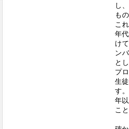
し、
も
これ
年
け
ン
と
プ
生徒
す。
年
こ
確