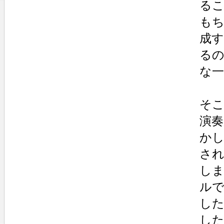
る
もち
成
る
な
そ
演奏
かし
さ
し
ル
し
し