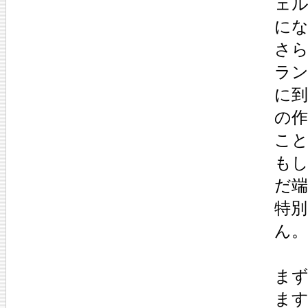
ェ
に
さら
ラン
に
の作
こ
もし
だ
特
ん。
まず
ま