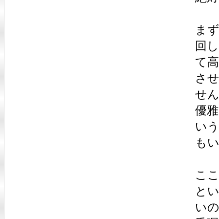
ま
回
て
さ
せ
優
い
も
ここ
と
い