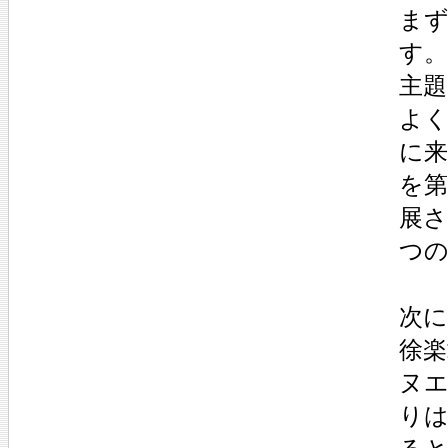
まず
す。
主題
よ
に
を第
展さ
つ
次に
徐楽
ヌ
り