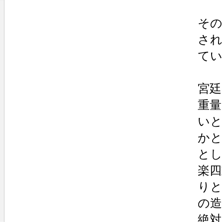
その
さ
て
宮
重
い
か
と
楽
り
の
絶