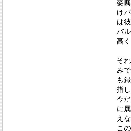
委
けバ
は
バ
高
そ
み
も録
指
今
に
え
こ