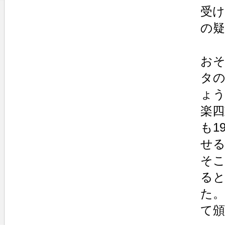
受
の
お
タ
ょ
楽
も1
せ
そこ
る
た
て