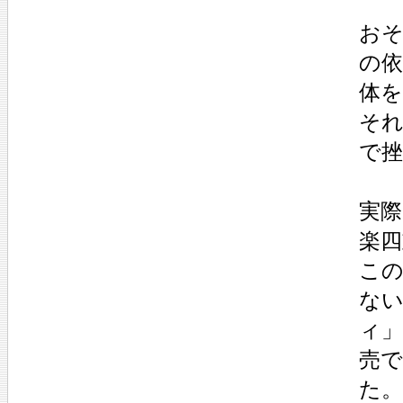
お
の
体
そ
で
実際
楽四
こ
な
ィ
売で
た。