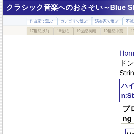
クラシック音楽へのおさそい～Blue Sky
作曲家で選ぶ
カテゴリで選ぶ
演奏家で選ぶ
不滅
17世紀以前
18世紀
19世紀初頭
19世紀中葉
1
Hom
ドン:
Stri
ハイド
n:St
プロ
ng 