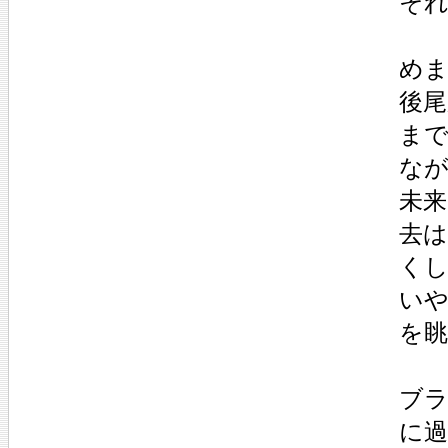
それ
めま
後尾
まで
なが
未来
去は
くし
いや
を眺
ブラ
に過