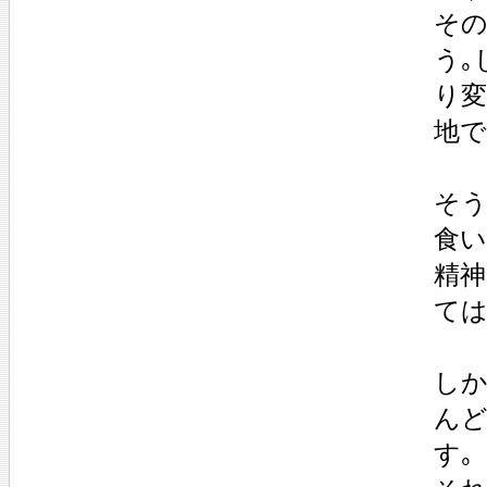
そ
う｡
り変
地で
そう
食い
精神
ては
しか
んど
す｡