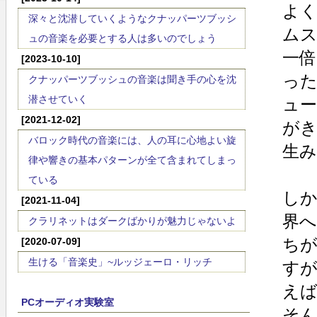
よ
深々と沈潜していくようなクナッパーツブッシ
ム
ュの音楽を必要とする人は多いのでしょう
一倍
[2023-10-10]
っ
クナッパーツブッシュの音楽は聞き手の心を沈
潜させていく
ュ
[2021-12-02]
が
バロック時代の音楽には、人の耳に心地よい旋
生
律や響きの基本パターンが全て含まれてしまっ
ている
し
[2021-11-04]
界
クラリネットはダークばかりが魅力じゃないよ
ち
[2020-07-09]
生ける「音楽史」~ルッジェーロ・リッチ
す
えば
PCオーディオ実験室
そ