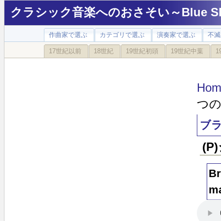
クラシック音楽へのおさそい～Blue Sky
作曲家で選ぶ
カテゴリで選ぶ
演奏家で選ぶ
不滅
17世紀以前
18世紀
19世紀初頭
19世紀中葉
1
Hom
つの
ブラ
(P
Br
ma