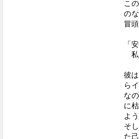
この
の
冒
「
私
彼
ら
な
に
よ
そ
た己