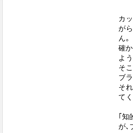
カッ
がら
ん｡
確
よう
そこ
ブラ
そ
てく
｢知
が､