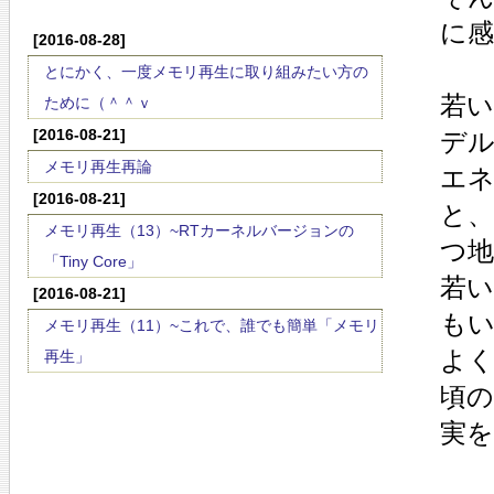
に
[2016-08-28]
とにかく、一度メモリ再生に取り組みたい方の
若
ために（＾＾ｖ
[2016-08-21]
デ
メモリ再生再論
エ
[2016-08-21]
と
メモリ再生（13）~RTカーネルバージョンの
つ地
「Tiny Core」
若
[2016-08-21]
も
メモリ再生（11）~これで、誰でも簡単「メモリ
よ
再生」
頃
実