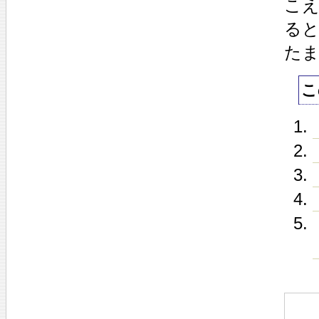
こ
る
た
こ