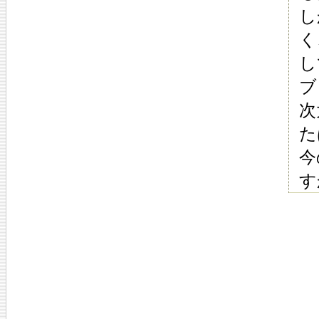
し
く
し
ブ
次
た
今
す