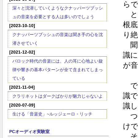
ら
深々と沈潜していくようなクナッパーツブッシ
と
ュの音楽を必要とする人は多いのでしょう
根底
[2023-10-10]
り絶
クナッパーツブッシュの音楽は聞き手の心を沈
潜させていく
聞
[2021-12-02]
識
バロック時代の音楽には、人の耳に心地よい旋
が
律や響きの基本パターンが全て含まれてしまっ
ている
で
[2021-11-04]
識
クラリネットはダークばかりが魅力じゃないよ
識
[2020-07-09]
生ける「音楽史」~ルッジェーロ・リッチ
つ
け
PCオーディオ実験室
そ