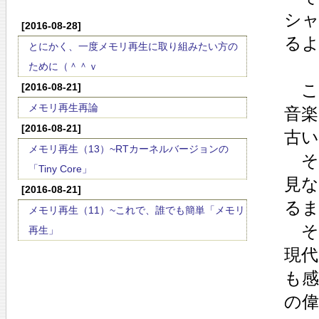
シ
[2016-08-28]
る
とにかく、一度メモリ再生に取り組みたい方の
ために（＾＾ｖ
こ
[2016-08-21]
メモリ再生再論
音
[2016-08-21]
古
メモリ再生（13）~RTカーネルバージョンの
そ
「Tiny Core」
見
[2016-08-21]
る
メモリ再生（11）~これで、誰でも簡単「メモリ
そ
再生」
現
も
の