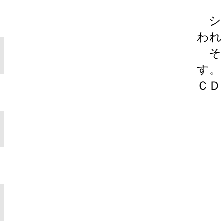
シ
わ
そ
す
Ｃ