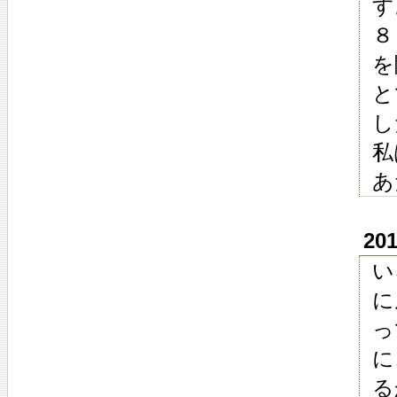
す
８
を
と
し
私
あ
20
い
に
っ
に
る