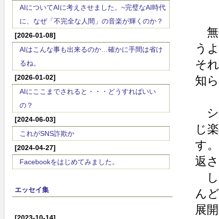
AIについてAIに考えさせました。~完璧なAI時代
に、なぜ「不完全な人間」の音楽が輝くのか？
無
[2026-01-08]
う
AIはこんな事も出来るのか…確かに手間は省け
そ
るね。
[2026-01-02]
知
AIにここまでされると・・・どうすればいい
の？
シ
[2024-06-03]
じ
これがSNS詐欺か
す。
[2024-04-27]
返さ
Facebookをはじめてみました。
し
エッセイ集
ん
展
[2023-10-14]