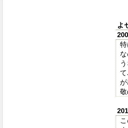
よ
20
特
な
う
て
が
敬
20
こ