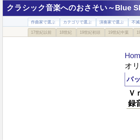
クラシック音楽へのおさそい～Blue Sky
作曲家で選ぶ
カテゴリで選ぶ
演奏家で選ぶ
不滅
17世紀以前
18世紀
19世紀初頭
19世紀中葉
1
Hom
オ
バ
Ｖ
録