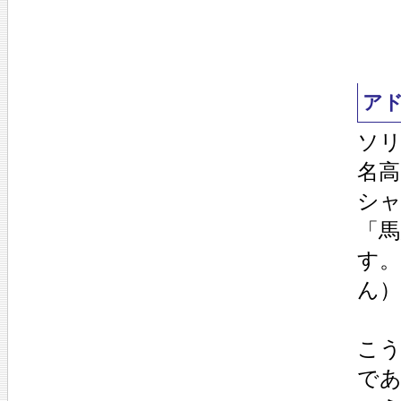
ア
ソ
名
シ
「
す
ん）
こ
で