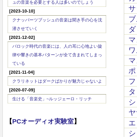
ュの音楽を必要とする人は多いのでしょう
サラ
[2023-10-10]
ブ
クナッパーツブッシュの音楽は聞き手の心を沈
ダン
潜させていく
[2021-12-02]
マ
バロック時代の音楽には、人の耳に心地よい旋
ワ
律や響きの基本パターンが全て含まれてしまっ
マス
ている
ポン
[2021-11-04]
フォ
クラリネットはダークばかりが魅力じゃないよ
[2020-07-09]
タレ
生ける「音楽史」~ルッジェーロ・リッチ
シ
ヤ
【
PCオーディオ実験室
】
エ
シ