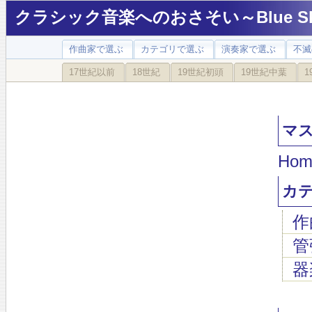
クラシック音楽へのおさそい～Blue Sky
作曲家で選ぶ
カテゴリで選ぶ
演奏家で選ぶ
不滅
17世紀以前
18世紀
19世紀初頭
19世紀中葉
1
マスネ
Hom
カ
作
管
器