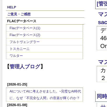
[管
HELP
マス
ご意見・ご感想
sac
FLACデータベース
Flacデータベース(1)
デ
Flacデータベース(2)
46
フルトヴェングラー
Or
トスカニーニ
ワルター
マ
【
管理人ブログ
】
カ
２
[2026-01-25]
AIについてAIに考えさせました。~完璧なAI時代
同
に、なぜ「不完全な人間」の音楽が輝くのか？
[2026-01-08]
サ