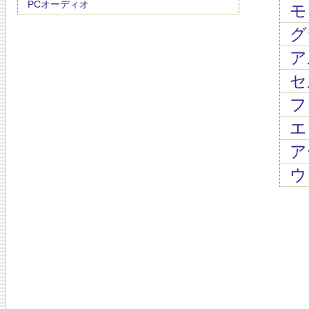
PCオーディオ
モ
グ
ア
セ
フ
エ
ア
ウ