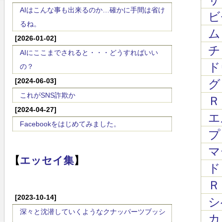
AIはこんな事も出来るのか…確かに手間は省け
ビゼ
るね。
ム
[2026-01-02]
チャ
AIにここまでされると・・・どうすればいい
ド
の？
[2024-06-03]
グ
これがSNS詐欺か
Ｒ
[2024-04-27]
エ
Facebookをはじめてみました。
プ
マ
【
エッセイ集
】
ド
Ｒ
[2023-10-14]
シ
深々と沈潜していくようなクナッパーツブッシ
カリ