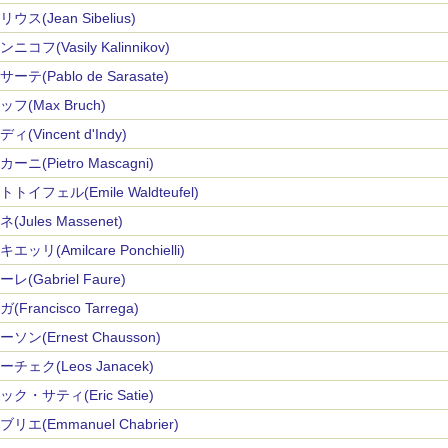
ウス(Jean Sibelius)
ニコフ(Vasily Kalinnikov)
ーテ(Pablo de Sarasate)
フ(Max Bruch)
ィ(Vincent d'Indy)
ーニ(Pietro Mascagni)
トイフェル(Emile Waldteufel)
(Jules Massenet)
エッリ(Amilcare Ponchielli)
レ(Gabriel Faure)
(Francisco Tarrega)
ソン(Ernest Chausson)
チェク(Leos Janacek)
ク・サティ(Eric Satie)
リエ(Emmanuel Chabrier)