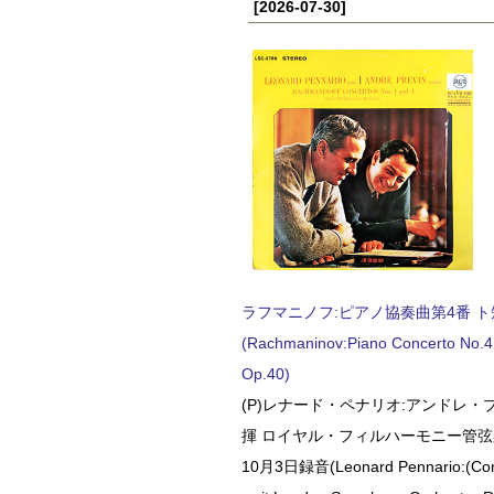
[2026-07-30]
ラフマニノフ:ピアノ協奏曲第4番 ト短調
(Rachmaninov:Piano Concerto No.4 
Op.40)
(P)レナード・ペナリオ:アンドレ・
揮 ロイヤル・フィルハーモニー管弦楽
10月3日録音(Leonard Pennario:(Con