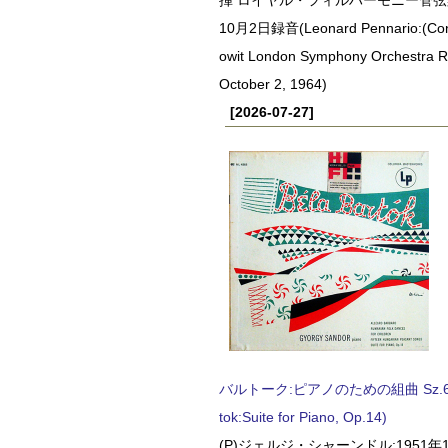
10月2日録音(Leonard Pennario:(Con
owit London Symphony Orchestra 
October 2, 1964)
[2026-07-27]
バルトーク:ピアノのための組曲 Sz.62 
tok:Suite for Piano, Op.14)
(P)ジェルジ・シャーンドル:1951年1