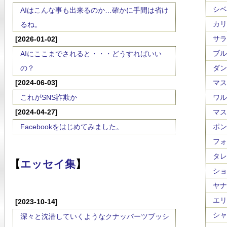
シベリ
AIはこんな事も出来るのか…確かに手間は省け
カリン
るね。
サラサ
[2026-01-02]
ブルッ
AIにここまでされると・・・どうすればいい
の？
ダンデ
[2024-06-03]
マスカ
これがSNS詐欺か
ワルト
[2024-04-27]
マスネ
Facebookをはじめてみました。
ポンキ
フォー
タレガ
【
エッセイ集
】
ショー
ヤナー
エリッ
[2023-10-14]
シャブ
深々と沈潜していくようなクナッパーツブッシ