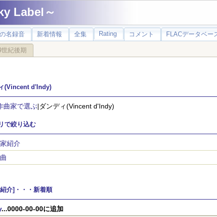
 Label～
Rating
の名録音
新着情報
全集
コメント
FLACデータベース
9世紀後期
Vincent d'Indy)
作曲家で選ぶ
|ダンディ(Vincent d'Indy)
リで絞り込む
家紹介
曲
家紹介]・・・新着順
y
...0000-00-00に追加