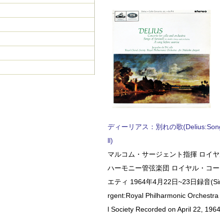
ディーリアス：別れの歌(Delius:Songs 
ll)
マルコム・サージェント指揮 ロイ
ハーモニー管弦楽団 ロイヤル・コ
エティ 1964年4月22日~23日録音(Sir 
rgent:Royal Philharmonic Orchestra
l Society Recorded on April 22, 1964