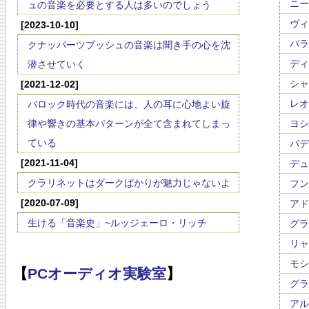
ニール
ュの音楽を必要とする人は多いのでしょう
ヴィエ
[2023-10-10]
バラキ
クナッパーツブッシュの音楽は聞き手の心を沈
ディー
潜させていく
シャ
[2021-12-02]
レオ・
バロック時代の音楽には、人の耳に心地よい旋
律や響きの基本パターンが全て含まれてしまっ
ヨシフ
ている
パデレ
[2021-11-04]
デュカ
クラリネットはダークばかりが魅力じゃないよ
フンパ
[2020-07-09]
アド
生ける「音楽史」~ルッジェーロ・リッチ
グラズ
リャー
モシュ
【
PCオーディオ実験室
】
グラナ
アルベ