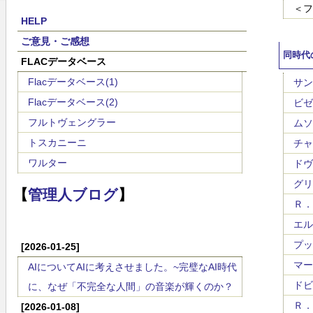
＜フ
HELP
ご意見・ご感想
同時代
FLACデータベース
Flacデータベース(1)
サン・
Flacデータベース(2)
ビゼー
フルトヴェングラー
ムソル
トスカニーニ
チャイ
ワルター
ドヴォ
グリー
【
管理人ブログ
】
Ｒ．コ
エルガ
プッチ
[2026-01-25]
マーラ
AIについてAIに考えさせました。~完璧なAI時代
ドビュ
に、なぜ「不完全な人間」の音楽が輝くのか？
Ｒ．シ
[2026-01-08]