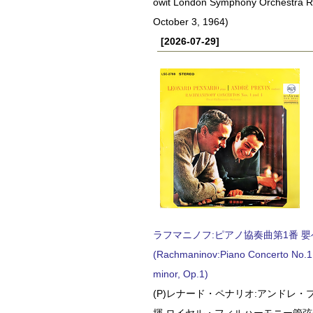
owit London Symphony Orchestra 
October 3, 1964)
[2026-07-29]
ラフマニノフ:ピアノ協奏曲第1番 嬰ヘ短
(Rachmaninov:Piano Concerto No.1 
minor, Op.1)
(P)レナード・ペナリオ:アンドレ・
揮 ロイヤル・フィルハーモニー管弦楽