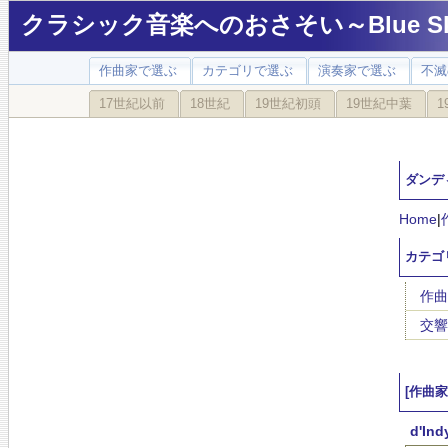
クラシック音楽へのおさそい～Blue Sky
作曲家で選ぶ
カテゴリで選ぶ
演奏家で選ぶ
不滅
17世紀以前
18世紀
19世紀初頭
19世紀中葉
1
ダンディ(
Home
|
カテゴ
作曲
交響
[作曲
d'Ind