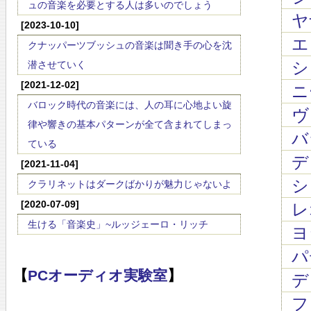
ュの音楽を必要とする人は多いのでしょう
ヤ
[2023-10-10]
エ
クナッパーツブッシュの音楽は聞き手の心を沈
シ
潜させていく
[2021-12-02]
ニ
バロック時代の音楽には、人の耳に心地よい旋
ヴ
律や響きの基本パターンが全て含まれてしまっ
バラ
ている
ディ
[2021-11-04]
シ
クラリネットはダークばかりが魅力じゃないよ
[2020-07-09]
レ
生ける「音楽史」~ルッジェーロ・リッチ
ヨ
パ
【
PCオーディオ実験室
】
デ
フ