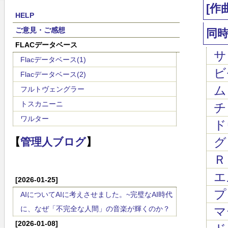
[作
HELP
ご意見・ご感想
同
FLACデータベース
サ
Flacデータベース(1)
ビゼ
Flacデータベース(2)
ム
フルトヴェングラー
トスカニーニ
チャ
ワルター
ド
グ
【
管理人ブログ
】
Ｒ
エ
[2026-01-25]
プ
AIについてAIに考えさせました。~完璧なAI時代
に、なぜ「不完全な人間」の音楽が輝くのか？
マ
[2026-01-08]