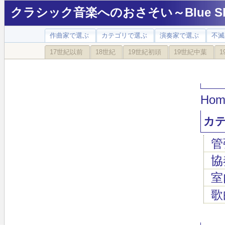
クラシック音楽へのおさそい～Blue Sky
作曲家で選ぶ
カテゴリで選ぶ
演奏家で選ぶ
不滅
17世紀以前
18世紀
19世紀初頭
19世紀中葉
1
Hom
カ
管
協
室
歌