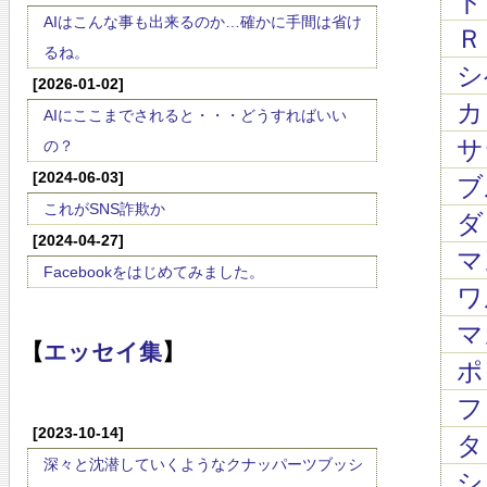
ド
AIはこんな事も出来るのか…確かに手間は省け
Ｒ
るね。
シ
[2026-01-02]
カリ
AIにここまでされると・・・どうすればいい
サラ
の？
[2024-06-03]
ブ
これがSNS詐欺か
ダン
[2024-04-27]
マ
Facebookをはじめてみました。
ワ
マス
【
エッセイ集
】
ポン
フォ
[2023-10-14]
タレ
深々と沈潜していくようなクナッパーツブッシ
シ