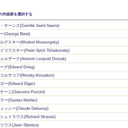
の作曲家を選択する
サーンス(Camille Saint-Saens)
(Georgs Bizet)
グスキー(Modest Mussorgsky)
コフスキー(Peter Ilyich Tchaikovsky)
ルザーク(Antonin Leopold Dvorak)
グ(Edvard Grieg)
ルサコフ(Rimsky-Korsakov)
ー(Edward Elgar)
ーニ(Giacomo Puccini)
ー(Gustav Mahler)
ッシー(Claude Debussy)
ュトラウス(Richard Strauss)
ウス(Jean Sibelius)