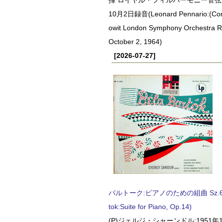
10月2日録音(Leonard Pennario:(Con
owit London Symphony Orchestra 
October 2, 1964)
[2026-07-27]
バルトーク:ピアノのための組曲 Sz.62 
tok:Suite for Piano, Op.14)
(P)ジェルジ・シャーンドル:1951年1