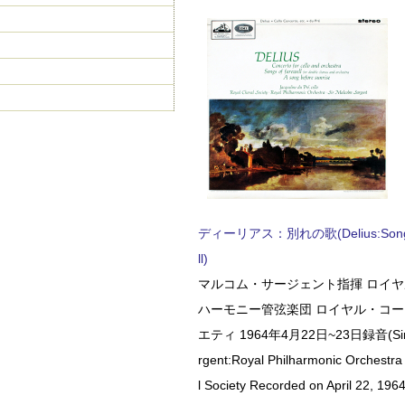
ディーリアス：別れの歌(Delius:Songs 
ll)
マルコム・サージェント指揮 ロイ
ハーモニー管弦楽団 ロイヤル・コ
エティ 1964年4月22日~23日録音(Sir 
rgent:Royal Philharmonic Orchestra
l Society Recorded on April 22, 1964