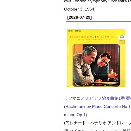
owit London Symphony Orchestra 
October 3, 1964)
[2026-07-29]
ラフマニノフ:ピアノ協奏曲第1番 嬰ヘ短
(Rachmaninov:Piano Concerto No.1 
minor, Op.1)
(P)レナード・ペナリオ:アンドレ・
揮 ロイヤル・フィルハーモニー管弦楽