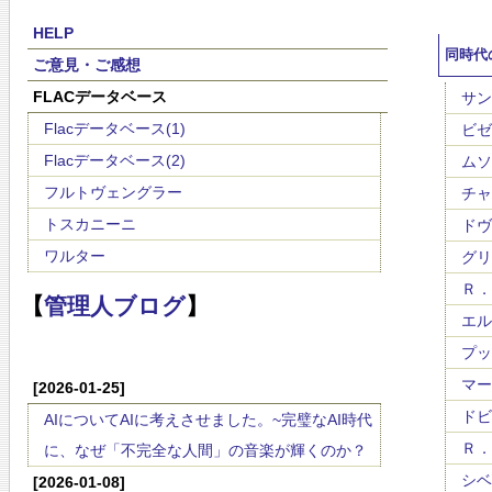
HELP
同時代
ご意見・ご感想
FLACデータベース
サン・
Flacデータベース(1)
ビゼー
Flacデータベース(2)
ムソル
フルトヴェングラー
チャイ
トスカニーニ
ドヴォ
ワルター
グリー
Ｒ．コ
【
管理人ブログ
】
エルガ
プッチ
マーラ
[2026-01-25]
ドビュ
AIについてAIに考えさせました。~完璧なAI時代
Ｒ．シ
に、なぜ「不完全な人間」の音楽が輝くのか？
シベリ
[2026-01-08]