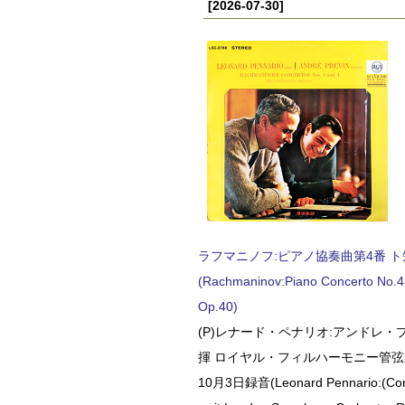
[2026-07-30]
ラフマニノフ:ピアノ協奏曲第4番 ト短調
(Rachmaninov:Piano Concerto No.4 
Op.40)
(P)レナード・ペナリオ:アンドレ・
揮 ロイヤル・フィルハーモニー管弦楽
10月3日録音(Leonard Pennario:(Con