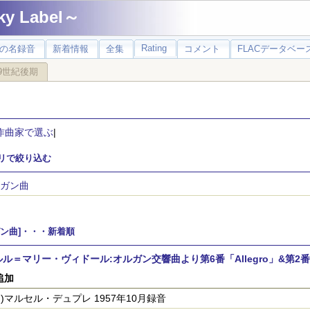
 Label～
Rating
の名録音
新着情報
全集
コメント
FLACデータベース
9世紀後期
作曲家で選ぶ
|
リで絞り込む
ガン曲
ガン曲]・・・新着順
ル＝マリー・ヴィドール:オルガン交響曲より第6番「Allegro」&第2番「Sa
追加
rg)マルセル・デュプレ 1957年10月録音