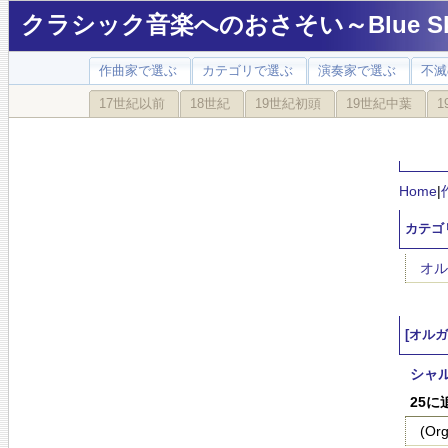
クラシック音楽へのおさそい～Blue Sky
作曲家で選ぶ
カテゴリで選ぶ
演奏家で選ぶ
不滅
17世紀以前
18世紀
19世紀初頭
19世紀中葉
1
Home
|
カテゴ
オル
[オル
シャル
25に
(O