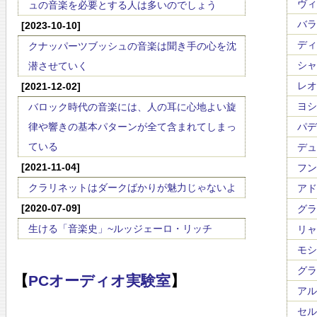
ヴィエ
ュの音楽を必要とする人は多いのでしょう
バラキ
[2023-10-10]
ディー
クナッパーツブッシュの音楽は聞き手の心を沈
シャ
潜させていく
レオ・
[2021-12-02]
ヨシフ
バロック時代の音楽には、人の耳に心地よい旋
律や響きの基本パターンが全て含まれてしまっ
パデレ
ている
デュカ
[2021-11-04]
フンパ
クラリネットはダークばかりが魅力じゃないよ
アド
[2020-07-09]
グラズ
生ける「音楽史」~ルッジェーロ・リッチ
リャー
モシュ
グラナ
【
PCオーディオ実験室
】
アルベ
セル