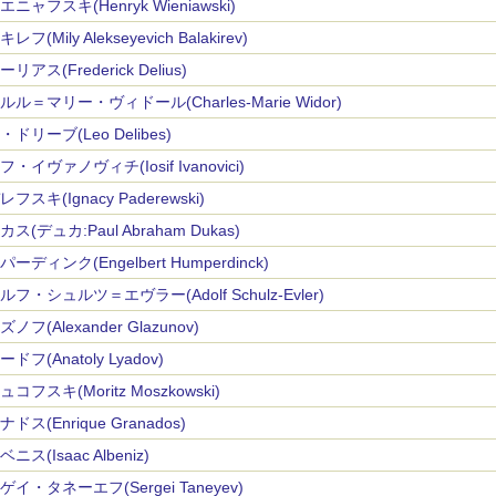
ニャフスキ(Henryk Wieniawski)
レフ(Mily Alekseyevich Balakirev)
リアス(Frederick Delius)
ルル＝マリー・ヴィドール(Charles-Marie Widor)
ドリーブ(Leo Delibes)
・イヴァノヴィチ(Iosif Ivanovici)
フスキ(Ignacy Paderewski)
ス(デュカ:Paul Abraham Dukas)
ーディンク(Engelbert Humperdinck)
ルフ・シュルツ＝エヴラー(Adolf Schulz-Evler)
ノフ(Alexander Glazunov)
ドフ(Anatoly Lyadov)
コフスキ(Moritz Moszkowski)
ドス(Enrique Granados)
ニス(Isaac Albeniz)
ゲイ・タネーエフ(Sergei Taneyev)