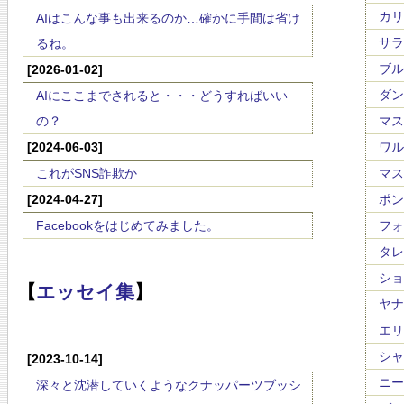
カリン
AIはこんな事も出来るのか…確かに手間は省け
サラサ
るね。
ブルッ
[2026-01-02]
ダンデ
AIにここまでされると・・・どうすればいい
の？
マスカ
[2024-06-03]
ワルト
これがSNS詐欺か
マスネ
[2024-04-27]
ポンキ
Facebookをはじめてみました。
フォー
タレガ
ショー
【
エッセイ集
】
ヤナー
エリッ
シャブ
[2023-10-14]
ニール
深々と沈潜していくようなクナッパーツブッシ