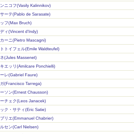
ニコフ(Vasily Kalinnikov)
ーテ(Pablo de Sarasate)
フ(Max Bruch)
ィ(Vincent d'Indy)
ーニ(Pietro Mascagni)
トイフェル(Emile Waldteufel)
(Jules Massenet)
エッリ(Amilcare Ponchielli)
レ(Gabriel Faure)
(Francisco Tarrega)
ソン(Ernest Chausson)
チェク(Leos Janacek)
ク・サティ(Eric Satie)
リエ(Emmanuel Chabrier)
セン(Carl Nielsen)