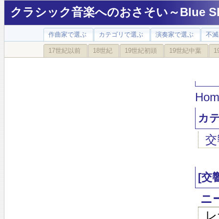
クラシック音楽へのおさそい～Blue Sky
作曲家で選ぶ
カテゴリで選ぶ
演奏家で選ぶ
不滅
17世紀以前
18世紀
19世紀初頭
19世紀中葉
1
Hom
カ
交
[交
ニー
レ