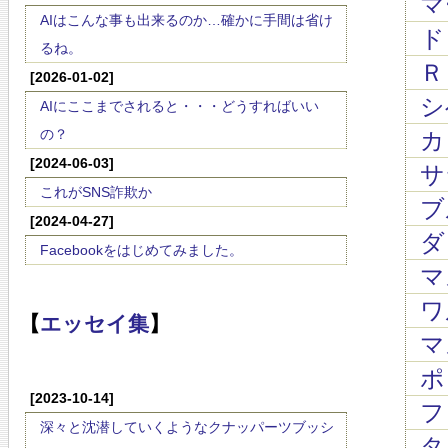
マ
AIはこんな事も出来るのか…確かに手間は省け
ド
るね。
Ｒ
[2026-01-02]
シ
AIにここまでされると・・・どうすればいい
の？
カリ
[2024-06-03]
サラ
これがSNS詐欺か
ブ
[2024-04-27]
ダン
Facebookをはじめてみました。
マ
ワ
【
エッセイ集
】
マス
ポン
[2023-10-14]
フォ
深々と沈潜していくようなクナッパーツブッシ
タレ