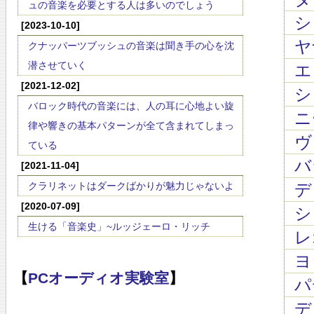
ュの音楽を必要とする人は多いのでしょう
シ
[2023-10-10]
ヤ
クナッパーツブッシュの音楽は聞き手の心を沈
潜させていく
エ
[2021-12-02]
シ
バロック時代の音楽には、人の耳に心地よい旋
ニ
律や響きの基本パターンが全て含まれてしまっ
ヴ
ている
バラ
[2021-11-04]
クラリネットはダークばかりが魅力じゃないよ
ディ
[2020-07-09]
シ
生ける「音楽史」~ルッジェーロ・リッチ
レ
ヨ
【
PCオーディオ実験室
】
パ
デ