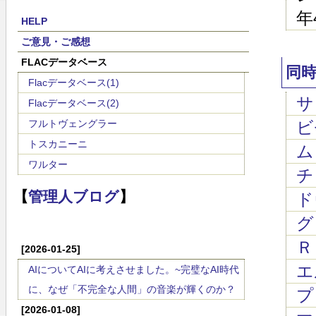
年
HELP
ご意見・ご感想
FLACデータベース
同
Flacデータベース(1)
サ
Flacデータベース(2)
フルトヴェングラー
ビゼ
トスカニーニ
ム
ワルター
チャ
【
管理人ブログ
】
ド
グ
Ｒ
[2026-01-25]
エ
AIについてAIに考えさせました。~完璧なAI時代
に、なぜ「不完全な人間」の音楽が輝くのか？
プ
[2026-01-08]