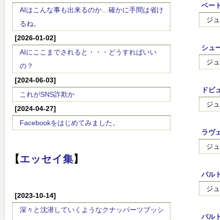
ベート
AIはこんな事も出来るのか…確かに手間は省け
ジュ
るね。
[2026-01-02]
シュー
AIにここまでされると・・・どうすればいい
ジュ
の？
[2024-06-03]
ドビュ
これがSNS詐欺か
ジュ
[2024-04-27]
Facebookをはじめてみました。
ラヴ
ジュ
【
エッセイ集
】
バルト
ジュ
[2023-10-14]
深々と沈潜していくようなクナッパーツブッシ
バルト