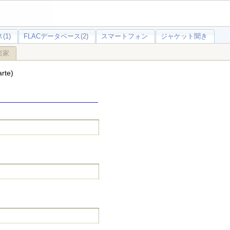
(1)
FLACデータベース(2)
スマートフォン
ジャケット聞き
楽家
rte)