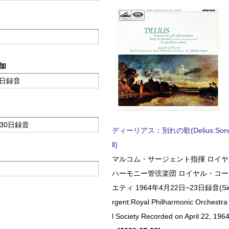
追加
2日録音
月30日録音
ディーリアス：別れの歌(Delius:Songs 
ll)
マルコム・サージェント指揮 ロイ
ハーモニー管弦楽団 ロイヤル・コ
エティ 1964年4月22日~23日録音(Sir 
rgent:Royal Philharmonic Orchestra
l Society Recorded on April 22, 1964