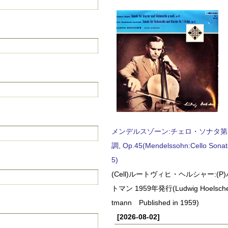
メンデルスゾーン:チェロ・ソナタ第
調, Op.45(Mendelssohn:Cello Sonat
5)
(Cell)ルートヴィヒ・ヘルシャー:(
トマン 1959年発行(Ludwig Hoelscher
tmann Published in 1959)
[2026-08-02]