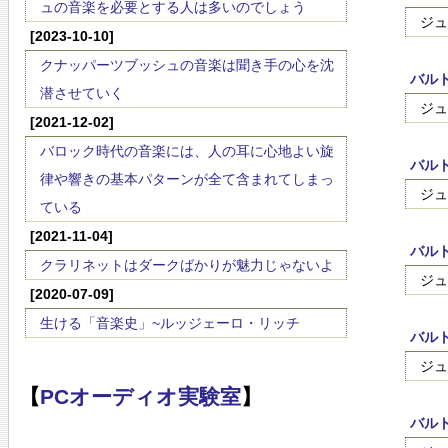
ュの音楽を必要とする人は多いのでしょう
ジュ
[2023-10-10]
クナッパーツブッシュの音楽は聞き手の心を沈
バルト
潜させていく
ジュ
[2021-12-02]
バロック時代の音楽には、人の耳に心地よい旋
バルト
律や響きの基本パターンが全て含まれてしまっ
ジュ
ている
[2021-11-04]
バルト
クラリネットはダークばかりが魅力じゃないよ
ジュ
[2020-07-09]
生ける「音楽史」~ルッジェーロ・リッチ
バルト
ジュ
【
PCオーディオ実験室
】
バル