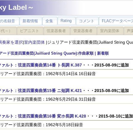
 Label～
Rating
の名録音
新着情報
全集
コメント
FLACデータベース
年代～）
ピアニスト
弦楽器奏者
管楽器奏者
室内楽団体
声
演奏家を選択
|
室内楽団体
|ジュリアード弦楽四重奏団(Juilliard String Qua
ド弦楽四重奏団(Juilliard String Quarte):作曲家順 |
新着順
ァルト：弦楽四重奏曲第14番 ト長調 K.387
・・・2015-08-09に追加
リアード弦楽四重奏団：1962年5月14日& 16日録音
ァルト：弦楽四重奏曲第15番 ニ短調 K.421
・・・2015-08-09に追加
リアード弦楽四重奏団：1962年5月29日& 31日録音
ァルト：弦楽四重奏曲第16番 変ホ長調 K.428
・・・2015-08-10に追加
リアード弦楽四重奏団：1962年5月18日録音