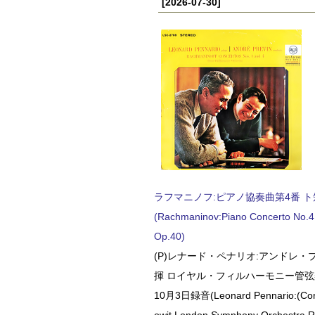
[2026-07-30]
ラフマニノフ:ピアノ協奏曲第4番 ト短調
(Rachmaninov:Piano Concerto No.4 
Op.40)
(P)レナード・ペナリオ:アンドレ・
揮 ロイヤル・フィルハーモニー管弦楽
10月3日録音(Leonard Pennario:(Con
owit London Symphony Orchestra 