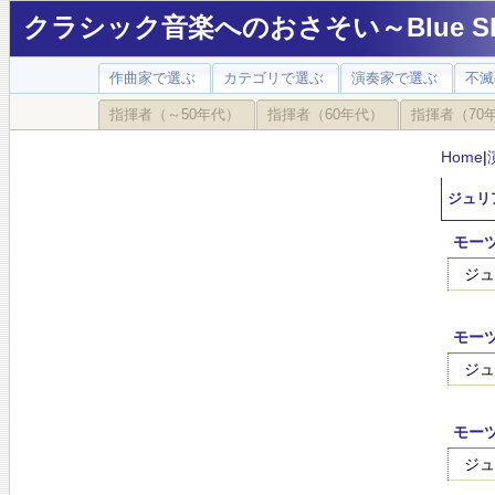
クラシック音楽へのおさそい～Blue Sky
作曲家で選ぶ
カテゴリで選ぶ
演奏家で選ぶ
不滅
指揮者（～50年代）
指揮者（60年代）
指揮者（70
Home
|
ジュリアー
モーツ
ジュ
モーツ
ジュ
モーツ
ジュ