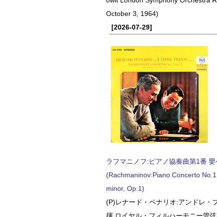
October 3, 1964)
[2026-07-29]
ラフマニノフ:ピアノ協奏曲第1番 嬰ヘ短
(Rachmaninov:Piano Concerto No.1 
minor, Op.1)
(P)レナード・ペナリオ:アンドレ・
揮 ロイヤル・フィルハーモニー管弦楽