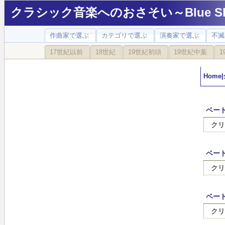
クラシック音楽へのおさそい～Blue Sky
作曲家で選ぶ
カテゴリで選ぶ
演奏家で選ぶ
不滅
17世紀以前
18世紀
19世紀初頭
19世紀中葉
1
Home
|
ベート
クリ
ベー
クリ
ベー
クリ