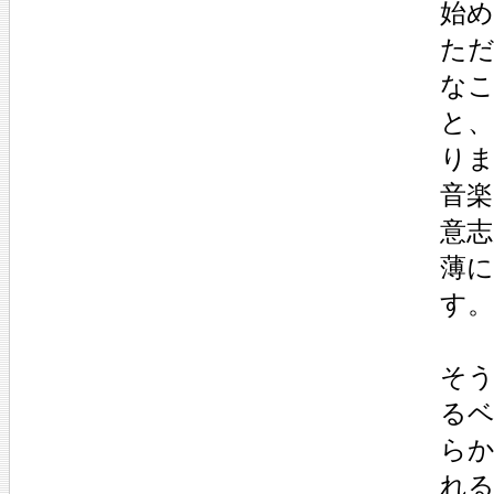
始
た
な
と
り
音
意
薄
す。
そ
る
ら
れ