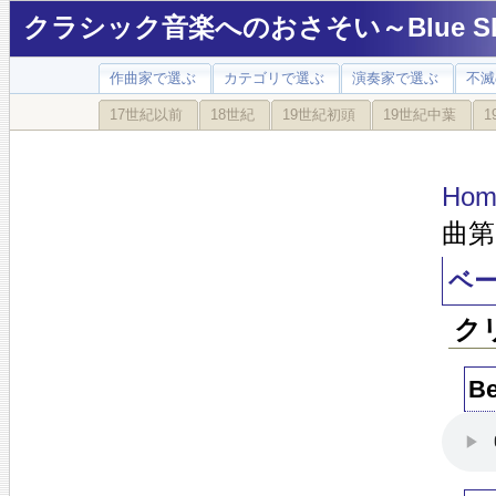
クラシック音楽へのおさそい～Blue Sky
作曲家で選ぶ
カテゴリで選ぶ
演奏家で選ぶ
不滅
17世紀以前
18世紀
19世紀初頭
19世紀中葉
1
Hom
曲第
ベー
ク
Be