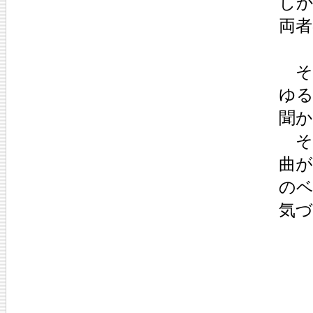
し
両
そ
ゆ
聞
そ
曲
の
気