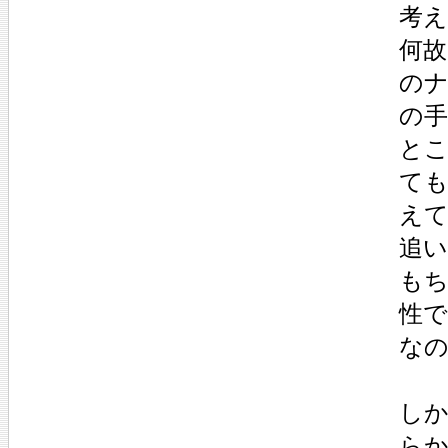
考
何
の
の
と
て
え
追
も
性
な
し
ら