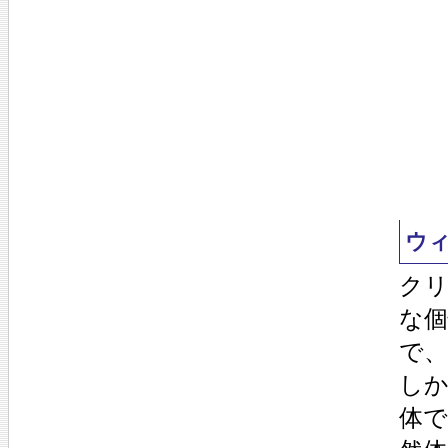
ウ
ク
な
で
し
体