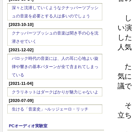
深々と沈潜していくようなクナッパーツブッシ
ュの音楽を必要とする人は多いのでしょう
し
[2023-10-10]
い
クナッパーツブッシュの音楽は聞き手の心を沈
し
潜させていく
人
[2021-12-02]
バロック時代の音楽には、人の耳に心地よい旋
た
律や響きの基本パターンが全て含まれてしまっ
気
ている
[2021-11-04]
議
クラリネットはダークばかりが魅力じゃないよ
[2020-07-09]
そ
生ける「音楽史」~ルッジェーロ・リッチ
立
PCオーディオ実験室