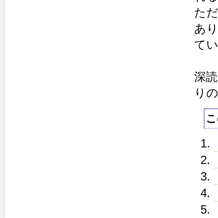
ただ
あ
て
深
り
こ