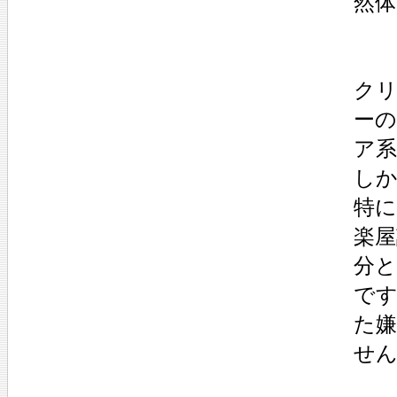
然
ク
ー
ア
し
特に
楽
分
で
た
せ