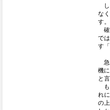
し
な
す。
確
で
す
急
機
と
も
れ
の