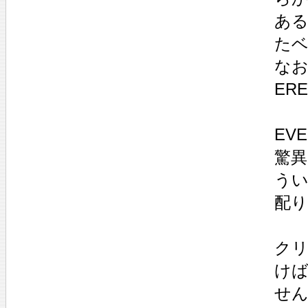
ある
た
なお
ER
EV
驚
うい
配
ク
け
せ