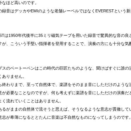
外なほど高いのです。
の録音はデッカやEMIのような老舗レーベルではなくEVERESTという
RESTは1950年代後半に35ミリ磁気テープを用いた録音で驚異的な音の
すが、こういう手堅い指揮者を登用することで、演奏の方にも十分な気
。
プスのベートーベンはこの時代の巨匠たちのような、聞けばすぐに誰の
くありません。
ら終わりまで、至って自然体で、楽譜をそのまま音にしただけのような
意が必要なことなのですが、何も考えずに楽譜を音にしただけの演奏だ
よく流れていくことはありません。
あるがままの自然体で流そうと思えば、そうなるような意志が貫徹して
意志が希薄になるととたんに音楽は不自然なものになってしまうのです