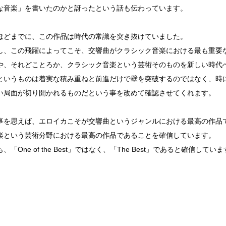
な音楽」を書いたのかと訝ったという話も伝わっています。
どまでに、この作品は時代の常識を突き抜けていました。
、この飛躍によってこそ、交響曲がクラシック音楽における最も重要
や、それどことろか、クラシック音楽という芸術そのものを新しい時代
いうものは着実な積み重ねと前進だけで壁を突破するのではなく、時
い局面が切り開かれるものだという事を改めて確認させてくれます。
を思えば、エロイカこそが交響曲というジャンルにおける最高の作品
楽という芸術分野における最高の作品であることを確信しています。
「One of the Best」ではなく、「The Best」であると確信してい