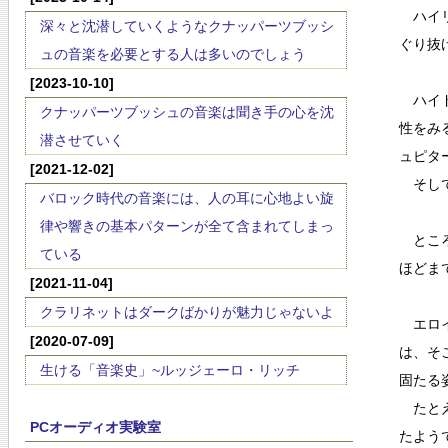
ハイリ
深々と沈潜していくようなクナッパーツブッシ
ぐり抜
ュの音楽を必要とする人は多いのでしょう
[2023-10-10]
ハイド
クナッパーツブッシュの音楽は聞き手の心を沈
性をみ
潜させていく
ュピタ
[2021-12-02]
そして
バロック時代の音楽には、人の耳に心地よい旋
律や響きの基本パターンが全て含まれてしまっ
ところ
ている
ほどま
[2021-11-04]
クラリネットはダークばかりが魅力じゃないよ
エロイ
[2020-07-09]
は、そ
生ける「音楽史」~ルッジェーロ・リッチ
固たる
たとえ
PCオーディオ実験室
たよう