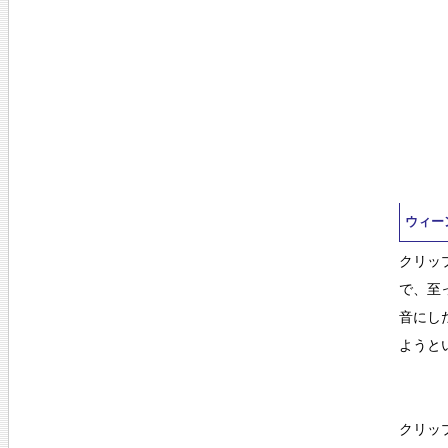
ウィー
クリッ
で、至
音にし
ようと
クリッ