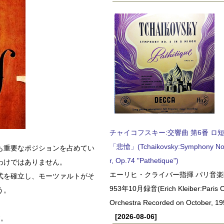
チャイコフスキー:交響曲 第6番 ロ短調,
「悲愴」(Tchaikovsky:Symphony No.6
も重要なポジションを占めてい
r, Op.74 "Pathetique")
わけではありません。
エーリヒ・クライバー指揮 パリ音楽
式を確立し、モーツァルトがそ
953年10月録音(Erich Kleiber:Paris C
う。
Orchestra Recorded on October, 19
[2026-08-06]
す。