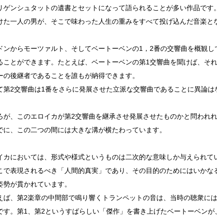
ゲンシュタットの遺書とセットになって語られることが多い作品です
けた一人の男が、そこで味わった人生の重みをすべて投げ込んだ音楽と
ンからモーツァルト、そしてベートーベンの1，2番の交響曲を概観し
ることができます。たとえば、ベートーベンの第1交響曲を聞けば、そ
ーの後継者であることを誰もが納得できます。
第2交響曲は1番をさらに発展させた立派な交響曲であることに異論は
が、このエロイカが第2交響曲を継承させ発展させたものかと問われれ
でに、この二つの間には大きな溝が横たわっています。
カにおいては、形式や様式というものは二次的な意味しか与えられて
こで表現されるべき「人間的真実」であり、その目的のためにはいかな
姿勢が貫かれています。
ば、第2楽章の中間部で鳴り響くトランペットの音は、当時の聴衆には
です。第1、第2というすばらしい「傑作」を書き上げたベートーベンが