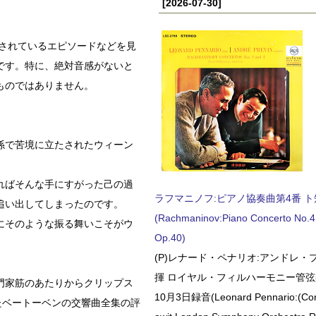
[2026-07-30]
されているエピソードなどを見
です。特に、絶対音感がないと
ものではありません。
係で苦境に立たされたウィーン
ればそんな手にすがった己の過
ラフマニノフ:ピアノ協奏曲第4番 ト短調
追い出してしまったのです。
(Rachmaninov:Piano Concerto No.4 
にそのような振る舞いこそがウ
Op.40)
(P)レナード・ペナリオ:アンドレ・
揮 ロイヤル・フィルハーモニー管弦楽
門家筋のあたりからクリップス
10月3日録音(Leonard Pennario:(Con
たベートーベンの交響曲全集の評