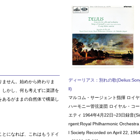
ディーリアス：別れの歌(Delius:Songs 
りません。始めから終わりま
ll)
。しかし、何も考えずに楽譜を
マルコム・サージェント指揮 ロイ
をあるがままの自然体で構築し
ハーモニー管弦楽団 ロイヤル・コ
エティ 1964年4月22日~23日録音(Sir 
rgent:Royal Philharmonic Orchestra
l Society Recorded on April 22, 1964
ことになれば、これはもうドイ