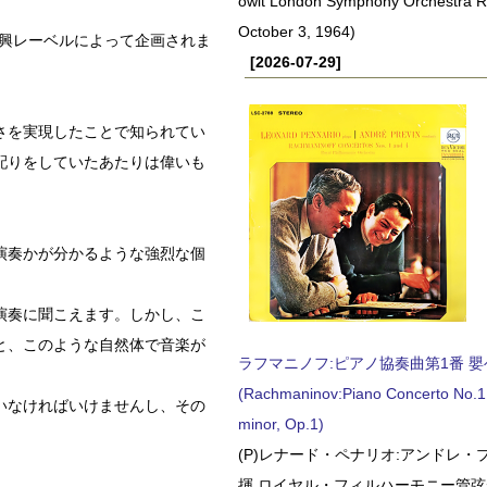
owit London Symphony Orchestra 
October 3, 1964)
新興レーベルによって企画されま
[2026-07-29]
良さを実現したことで知られてい
配りをしていたあたりは偉いも
演奏かが分かるような強烈な個
演奏に聞こえます。しかし、こ
と、このような自然体で音楽が
ラフマニノフ:ピアノ協奏曲第1番 嬰ヘ短
(Rachmaninov:Piano Concerto No.1 
いなければいけませんし、その
minor, Op.1)
。
(P)レナード・ペナリオ:アンドレ・
揮 ロイヤル・フィルハーモニー管弦楽