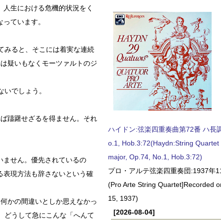
。人生における危機的状況をく
なっています。
てみると、そこには着実な連続
れは疑いもなくモーツァルトのジ
ないでしょう。
ば躊躇せざるを得ません。それ
ハイドン:弦楽四重奏曲第72番 ハ長調, O
o.1, Hob.3:72(Haydn:String Quartet
major, Op.74, No.1, Hob.3:72)
いません。優先されているの
プロ・アルテ弦楽四重奏団:1937年1
る表現方法も辞さないという確
(Pro Arte String Quartet]Recorded
15, 1937)
何かの間違いとしか思えなかっ
[2026-08-04]
、どうして急にこんな「へんて