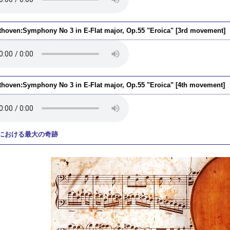
thoven:Symphony No 3 in E-Flat major, Op.55 "Eroica" [3rd movement]
thoven:Symphony No 3 in E-Flat major, Op.55 "Eroica" [4th movement]
における最大の奇跡