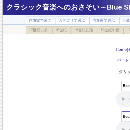
クラシック音楽へのおさそい～Blue Sky
作曲家で選ぶ
カテゴリで選ぶ
演奏家で選ぶ
不滅
17世紀以前
18世紀
19世紀初頭
19世紀中葉
1
Home
|
ベート
クリ
Bee
Bee