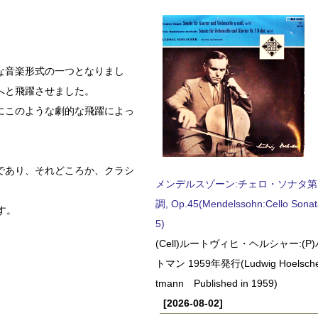
な音楽形式の一つとなりまし
へと飛躍させました。
にこのような劇的な飛躍によっ
であり、それどころか、クラシ
メンデルスゾーン:チェロ・ソナタ第
調, Op.45(Mendelssohn:Cello Sonat
ます。
5)
(Cell)ルートヴィヒ・ヘルシャー:(
トマン 1959年発行(Ludwig Hoelscher
tmann Published in 1959)
[2026-08-02]