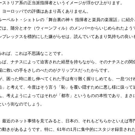
ーストリア系の正当派指揮者というイメージが浮かび上がります。
、ヨーロッパでの評価はあまり高くありません。
ルーペルト・シェトレの「舞台裏の神々 指揮者と楽員の楽屋話」に紹介
では、随分とオケ（ウィーンフィル）のメンバーからいじめられたよう
ンプレックスを標的にした嫌がらせは、読んでいてあまり気持ちの良い
みれば、これは不思議なことです。
らば、ナチスによって迫害された経歴を持ちながら、そのナチスとの関
場に救いの手をさしのべたのがクリップスだったからです。
が、困った時に差し伸べてくれた手は有り難く握りしめても、一息つけ
恥」と考えて、今度はそう言う「恥」を覆い隠すために悪し様に扱って
ん、考えようによってはそれが「都市」というものの本性であり、まさ
という街なのでしょう。
、最近のネット事情を見てみると、日本の、それもどちらかといえば専
の動きがあるようです。特に、61年の1月に集中的にスタジオ録音され