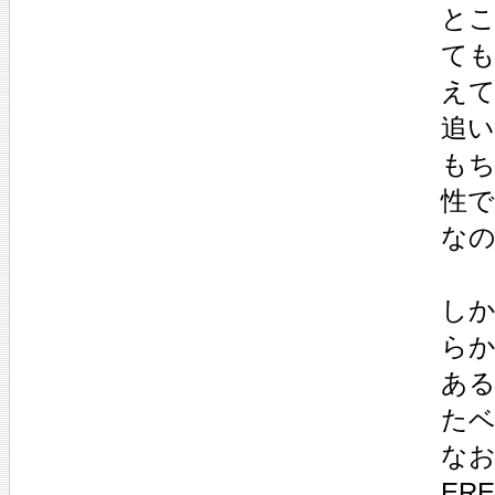
と
て
え
追
も
性
な
し
ら
ある
た
なお
ER