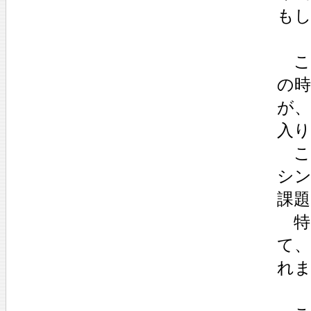
も
こ
の
が
入
こ
シ
課題
特
て
れ