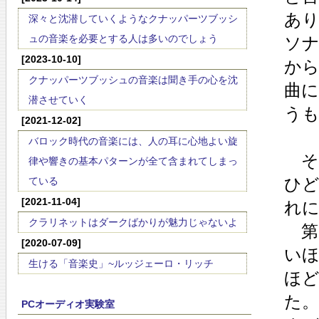
あ
深々と沈潜していくようなクナッパーツブッシ
ュの音楽を必要とする人は多いのでしょう
ソ
[2023-10-10]
か
クナッパーツブッシュの音楽は聞き手の心を沈
曲
潜させていく
う
[2021-12-02]
バロック時代の音楽には、人の耳に心地よい旋
そ
律や響きの基本パターンが全て含まれてしまっ
ひ
ている
[2021-11-04]
れ
クラリネットはダークばかりが魅力じゃないよ
第
[2020-07-09]
い
生ける「音楽史」~ルッジェーロ・リッチ
ほ
た
PCオーディオ実験室