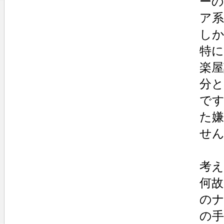
ー
ア
し
特に
楽
分
で
た
せ
考
何
の
の