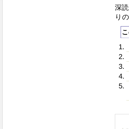
深
り
こ