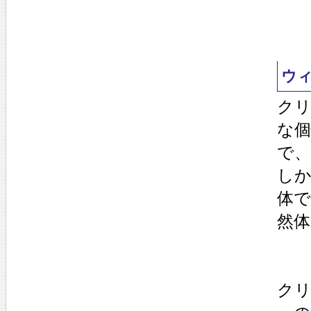
ウ
ク
な
で
し
体
然
ク