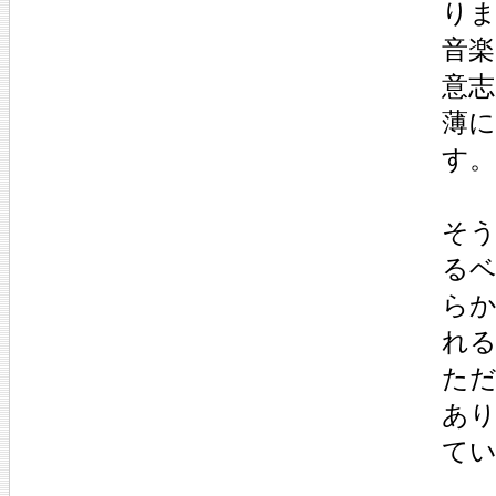
り
音
意
薄
す。
そ
る
ら
れ
ただ
あ
て