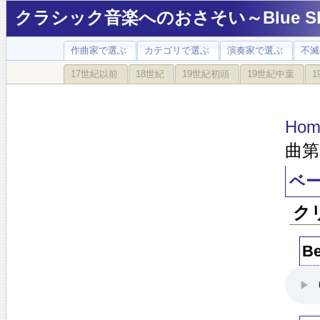
クラシック音楽へのおさそい～Blue Sky
作曲家で選ぶ
カテゴリで選ぶ
演奏家で選ぶ
不滅
17世紀以前
18世紀
19世紀初頭
19世紀中葉
1
Hom
曲第
ベー
ク
Be