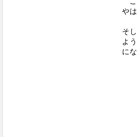
こ
や
そ
よ
に