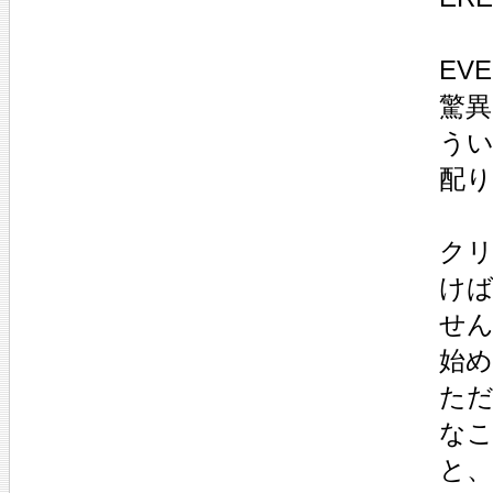
EV
驚
うい
配
ク
け
せ
始
た
な
と