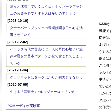
深々と沈潜していくようなクナッパーツブッシ
ュの音楽を必要とする人は多いのでしょう
[2023-10-10]
K33
クナッパーツブッシュの音楽は聞き手の心を沈
可能で
潜させていく
従来は
[2021-12-02]
よばれ
バロック時代の音楽には、人の耳に心地よい旋
うもの
律や響きの基本パターンが全て含まれてしまっ
例えば
ている
さに彩
[2021-11-04]
ァルト
クラリネットはダークばかりが魅力じゃないよ
事情か
[2020-07-09]
ていた
生ける「音楽史」~ルッジェーロ・リッチ
しかし
タはパ
PCオーディオ実験室
の作品