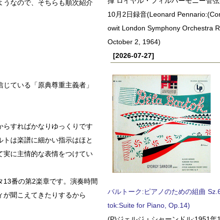
揮 ロイヤル・フィルハーモニー管弦楽
ようなので、そちらも順次紹介
10月2日録音(Leonard Pennario:(Con
owit London Symphony Orchestra 
October 2, 1964)
[2026-07-27]
信じている「原典尊重主義者」
からすればかなりゆっくりです
ルトは楽譜に細かい指示はほと
て実に主情的な表情をつけてい
13番の第2楽章です。演奏時間
バルトーク:ピアノのための組曲 Sz.62 
ィが聞こえてきたりするから
tok:Suite for Piano, Op.14)
(P)ジェルジ・シャーンドル:1951年1