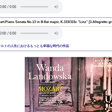
rt:Piano Sonata No.13 in B-flat major, K.333/315c "Linz" [3.Allegretto g
ァルトの人生におけるもっとも幸福な時代の作品