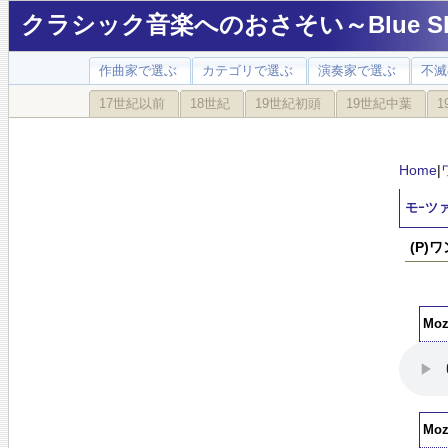
クラシック音楽へのおさそい～Blue Sky
作曲家で選ぶ
カテゴリで選ぶ
演奏家で選ぶ
不滅
17世紀以前
18世紀
19世紀初頭
19世紀中葉
1
Home
|
モｰツァ
(P)
Moza
Moza