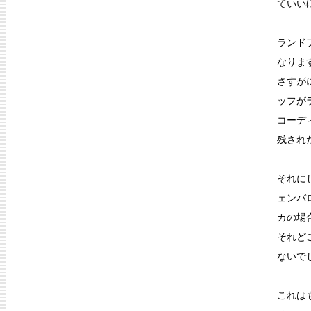
ていい
ランド
なりま
さすが
ッフが
コーデ
残され
それに
ェンバ
カの場
それど
ないで
これは