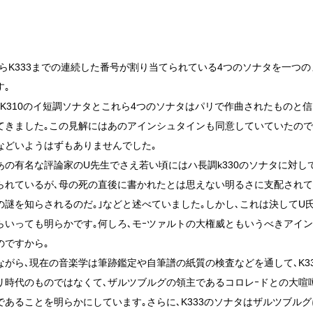
0からK333までの連続した番号が割り当てられている4つのソナタを一つ
す｡
､K310のイ短調ソナタとこれら4つのソナタはパリで作曲されたものと信
てきました｡この見解にはあのアインシュタインも同意していていたので
などいようはずもありませんでした｡
あの有名な評論家のU先生でさえ若い頃にはハ長調k330のソナタに対し
られているが､母の死の直後に書かれたとは思えない明るさに支配されて
の謎を知らされるのだ｡｣などと述べていました｡しかし､これは決してU
らいっても明らかです｡何しろ､モｰツァルトの大権威ともいうべきアイ
のですから｡
ながら､現在の音楽学は筆跡鑑定や自筆譜の紙質の検査などを通して､K33
リ時代のものではなくて､ザルツブルグの領主であるコロレｰドとの大喧
であることを明らかにしています｡さらに､K333のソナタはザルツブル