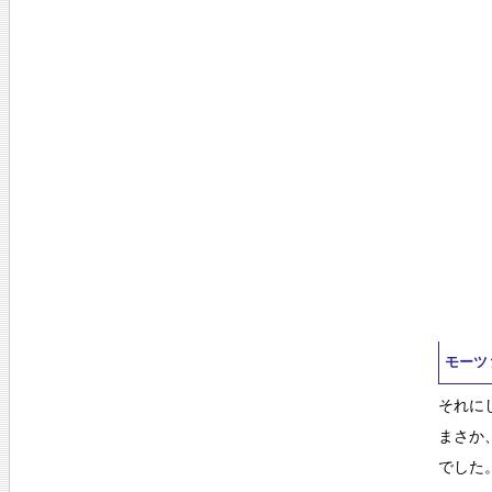
モーツ
それに
まさか
でした