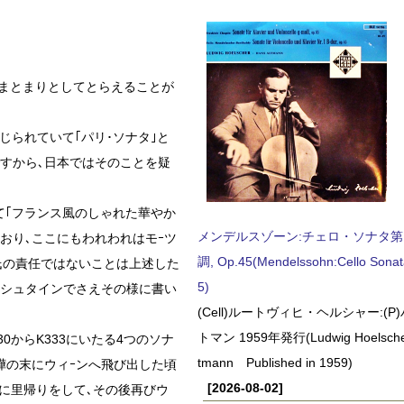
のまとまりとしてとらえることが
じられていて｢パリ･ソナタ｣と
すから､日本ではそのことを疑
て｢フランス風のしゃれた華やか
メンデルスゾーン:チェロ・ソナタ第
おり､ここにもわれわれはモｰツ
調, Op.45(Mendelssohn:Cello Sonat
氏の責任ではないことは上述した
5)
ンシュタインでさえその様に書い
(Cell)ルートヴィヒ・ヘルシャー:(
トマン 1959年発行(Ludwig Hoelscher
0からK333にいたる4つのソナ
tmann Published in 1959)
嘩の末にウィｰンへ飛び出した頃
[2026-08-02]
グに里帰りをして､その後再びウ