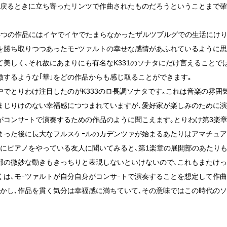
に戻るときに立ち寄ったリンツで作曲されたものだろうということまで確
4つの作品にはイヤでイヤでたまらなかったザルツブルグでの生活にけり
を勝ち取りつつあったモｰツァルトの幸せな感情があふれているように思
て美しく､それ故にあまりにも有名なK331のソナタにだけ言えることで
徴するような｢華｣をどの作品からも感じ取ることができます｡
中でとりわけ注目したのがK333のロ長調ソナタです｡これは音楽の雰囲気
まじりけのない幸福感につつまれていますが､愛好家が楽しみのために
がコンサｰトで演奏するための作品のように聞こえます｡とりわけ第3楽
まった後に長大なフルスケｰルのカデンツァが始まるあたりはアマチュ
らにピアノをやっている友人に聞いてみると､第1楽章の展開部のあたり
部の微妙な動きもきっちりと表現しないといけないので､これもまたけっ
くは､モｰツァルトが自分自身がコンサｰトで演奏することを想定して作
しかし､作品を貫く気分は幸福感に満ちていて､その意味ではこの時代の