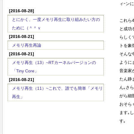
ィｰン
[2016-08-28]
とにかく、一度メモリ再生に取り組みたい方の
これら
ために（＾＾ｖ
と成功
[2016-08-21]
らしく
メモリ再生再論
トを象
[2016-08-21]
そんな
ように
メモリ再生（13）~RTカーネルバージョンの
音楽家
「Tiny Core」
たん静
[2016-08-21]
ん｡さ
メモリ再生（11）~これで、誰でも簡単「メモリ
がら細
再生」
おそら
ます｡
す｡