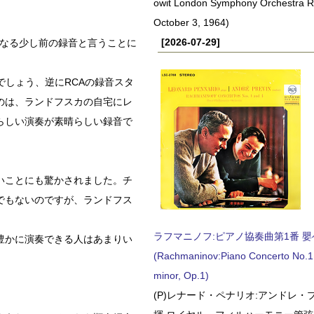
owit London Symphony Orchestra 
October 3, 1964)
[2026-07-29]
くなる少し前の録音と言うことに
でしょう、逆にRCAの録音スタ
のは、ランドフスカの自宅にレ
らしい演奏が素晴らしい録音で
いことにも驚かされました。チ
でもないのですが、ランドフス
ラフマニノフ:ピアノ協奏曲第1番 嬰ヘ短
豊かに演奏できる人はあまりい
(Rachmaninov:Piano Concerto No.1 
minor, Op.1)
(P)レナード・ペナリオ:アンドレ・