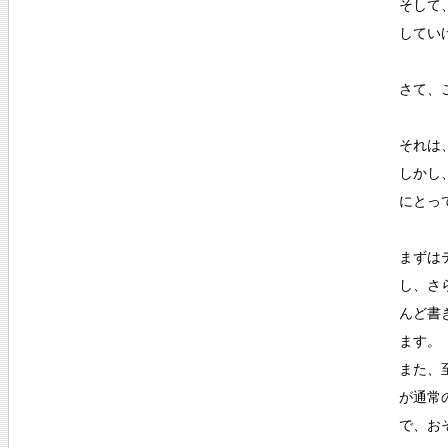
そして
してい
さて、
それは
しかし
にとっ
まずは
し、さ
んど書
ます。
また、
が通常
で、お