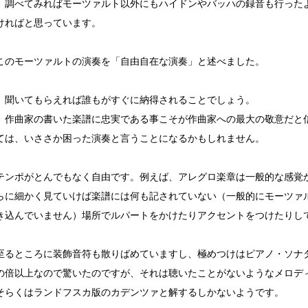
、調べてみればモーツァルト以外にもハイドンやバッハの録音も行った
ければと思っています。
このモーツァルトの演奏を「自由自在な演奏」と述べました。
、聞いてもらえれば誰もがすぐに納得されることでしょう。
、作曲家の書いた楽譜に忠実である事こそが作曲家への最大の敬意だと
ては、いささか困った演奏と言うことになるかもしれません。
テンポがとんでもなく自由です。例えば、アレグロ楽章は一般的な感覚
らに細かく見ていけば楽譜には何も記されていない（一般的にモーツァ
き込んでいません）場所でルパートをかけたりアクセントをつけたりし
至るところに装飾音符も散りばめていますし、極めつけはピアノ・ソナタ
の倍以上なので驚いたのですが、それは聴いたことがないようなメロデ
そらくはランドフスカ版のカデンツァと解するしかないようです。