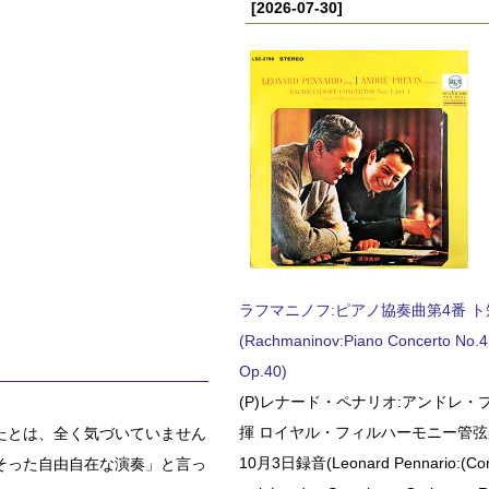
[2026-07-30]
ラフマニノフ:ピアノ協奏曲第4番 ト短調
(Rachmaninov:Piano Concerto No.4 
Op.40)
(P)レナード・ペナリオ:アンドレ・
揮 ロイヤル・フィルハーモニー管弦楽
たとは、全く気づいていません
10月3日録音(Leonard Pennario:(Con
そった自由自在な演奏」と言っ