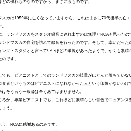
ほどの優れものなのですから、まさに涙ものです。
フスカは1959年に亡くなっていますから、これはまさに70代後半の亡
す。
に、ランドフスカをスタジオ録音に連れ出すのは無理とRCAも思ったの
ランドフスカの自宅を訪れて録音を行ったのです。そして、幸いだった
ィング・スタジオと言っていいほどの環境があったようで、かくも素晴
たのです。
しても、ピアニストとしてのランドフスカの技量がほとんど落ちていな
ロ奏者というものはピアニストになれなかった人という印象がないわけ
合はそう言う一般論は全くあてはまりません。
ころか、専業ピアニストでも、これほどに素晴らしい音色でニュアンス
しょう。
もう、RCAに感謝あるのみです。