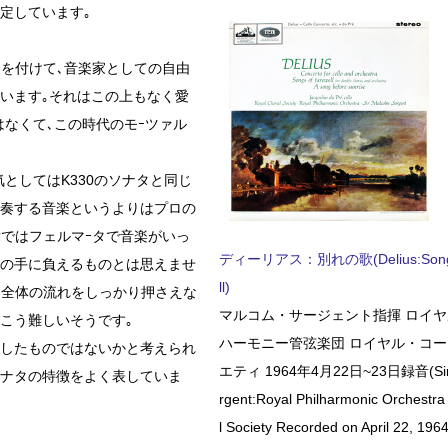
定しています｡
を付けて､音楽家としての自由
います｡それはこの上もなく愛
はなくて､この時代のモｰツァル
としてはK330のソナタと同じ
演奏する音楽というよりはプロの
章ではフェルマｰタで音楽がいっ
ディーリアス：別れの歌(Delius:Songs 
アの手に負えるものとは思えませ
ll)
も全体の流れをしっかり押さえな
マルコム・サージェント指揮 ロイ
こう難しいそうです｡
ハーモニー管弦楽団 ロイヤル・コ
曲したものではないかと考えられ
エティ 1964年4月22日~23日録音(Sir 
ソナタの特徴をよく表していま
rgent:Royal Philharmonic Orchestra
l Society Recorded on April 22, 1964