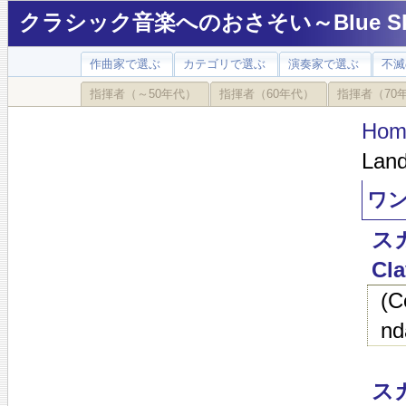
クラシック音楽へのおさそい～Blue Sky
作曲家で選ぶ
カテゴリで選ぶ
演奏家で選ぶ
不滅
指揮者（～50年代）
指揮者（60年代）
指揮者（70
Hom
Lan
ワン
スカ
Cla
(
nd
スカ