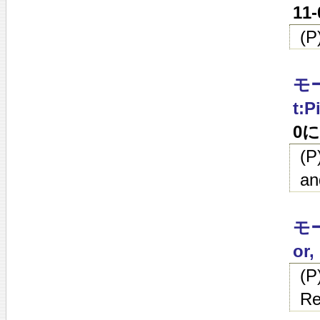
11
(
モー
t:P
0
(
an
モー
or,
(
Re