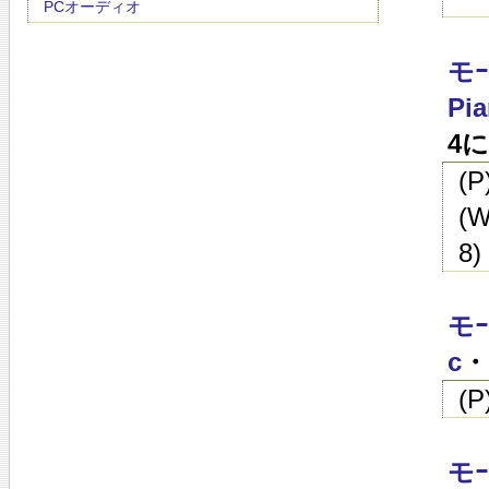
PCオーディオ
モｰ
Pia
4
(
(W
8)
モｰ
c
・
(
モｰ