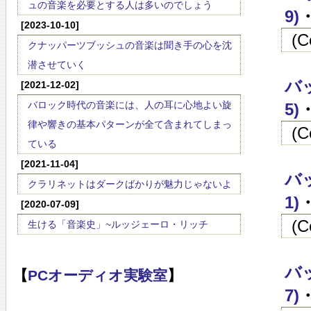
ュの音楽を必要とする人は多いのでしょう
9)
・
[2023-10-10]
(
クナッパーツブッシュの音楽は聞き手の心を沈
潜させていく
バッ
[2021-12-02]
バロック時代の音楽には、人の耳に心地よい旋
5)
・
律や響きの基本パターンが全て含まれてしまっ
(
ている
[2021-11-04]
バッ
クラリネットはダークばかりが魅力じゃないよ
1)
・
[2020-07-09]
(
生ける「音楽史」~ルッジェーロ・リッチ
バッ
【
PCオーディオ実験室
】
7)
・