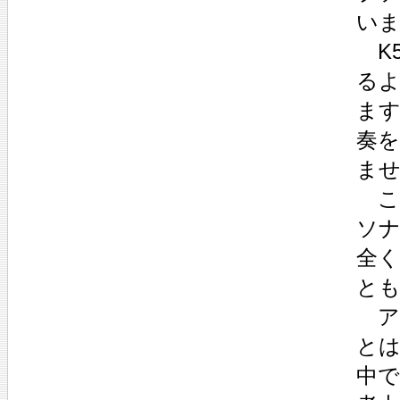
い
K5
る
ま
奏
ま
こ
ソナ
全
と
ア
と
中で