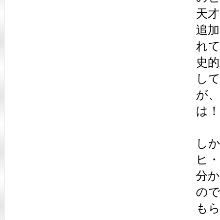
天才
追
れ
史的
し
が
は
し
ヒ・
分
の
も