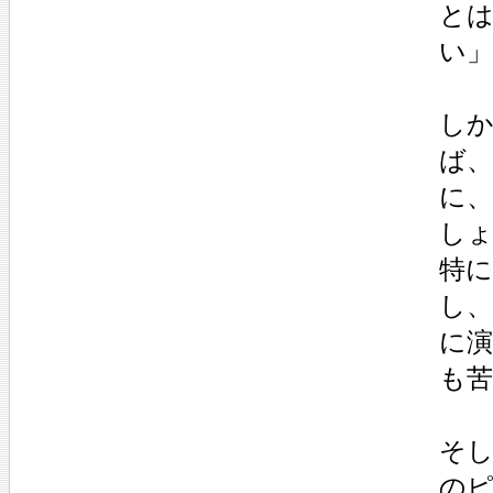
と
い
し
ば
に
し
特
し、
に
も
そ
の