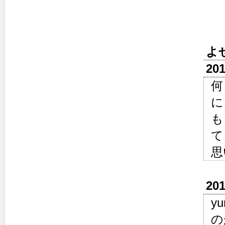
よ
20
何
に
も
て
思
20
y
の