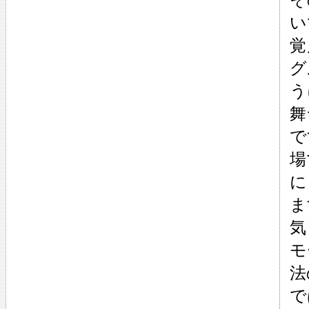
い
覚
グ
う
舞
で
場
に
ま
気
モ
法
で