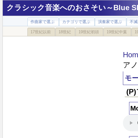
クラシック音楽へのおさそい～Blue Sky
作曲家で選ぶ
カテゴリで選ぶ
演奏家で選ぶ
不滅
17世紀以前
18世紀
19世紀初頭
19世紀中葉
1
Hom
アノ
モー
(
Mo