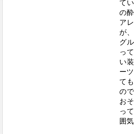
て
の
アレ
が、
グ
っ
い
ー
て
の
お
っ
囲