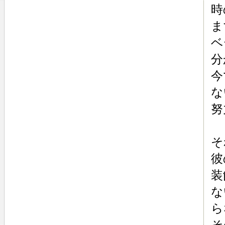
時
ま
ベ
分
今
な
努
そ
彼
装
な
ら
そ