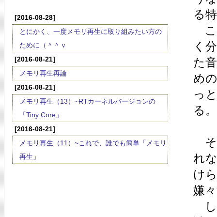
る特
[2016-08-28]
こ
とにかく、一度メモリ再生に取り組みたい方の
く
ために（＾＾ｖ
[2016-08-21]
た
メモリ再生再論
め
[2016-08-21]
っ
メモリ再生（13）~RTカーネルバージョンの
る
「Tiny Core」
[2016-08-21]
そし
メモリ再生（11）~これで、誰でも簡単「メモリ
れ
再生」
け
嫌々
し