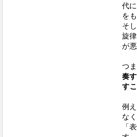
代
を
そ
旋
が
つ
奏
す
例え
な
「
す。