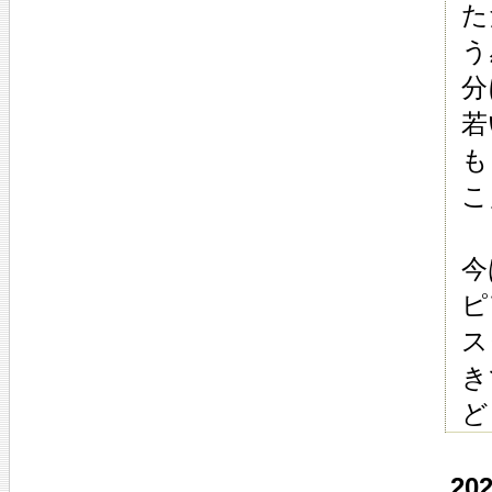
た
う
分
若
も
こ
今
ピ
ス
き
ど
20