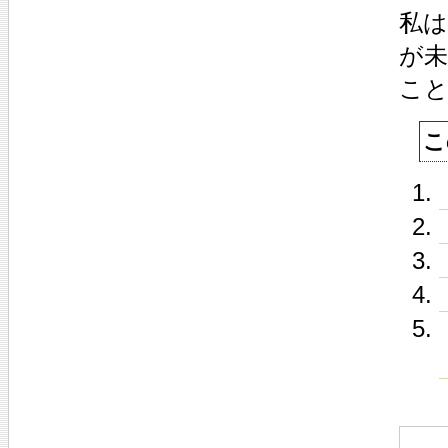
私
が
こ
こ