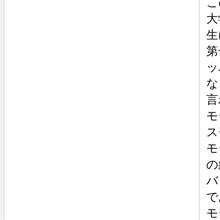
こ
大
生
第
ッ
な
言
モ
ス
モ
の
バ
で
モ