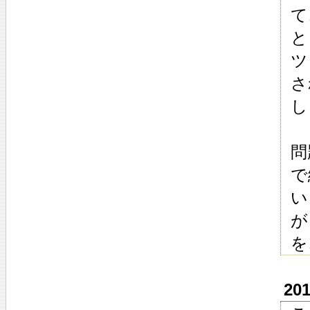
て
と
ツ
さ
し
問
で
い
が
を
20