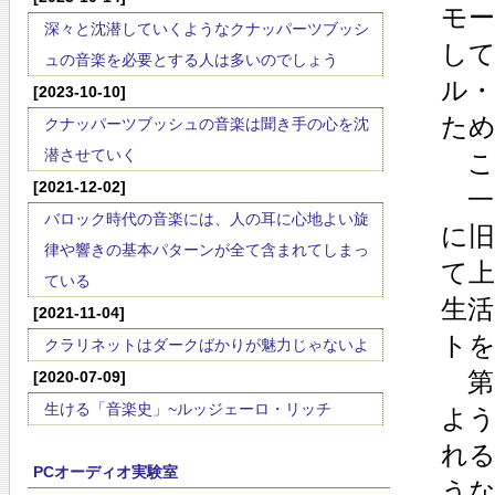
モ
深々と沈潜していくようなクナッパーツブッシ
し
ュの音楽を必要とする人は多いのでしょう
ル
[2023-10-10]
た
クナッパーツブッシュの音楽は聞き手の心を沈
潜させていく
こ
[2021-12-02]
一つ
バロック時代の音楽には、人の耳に心地よい旋
に旧
律や響きの基本パターンが全て含まれてしまっ
て
ている
生
[2021-11-04]
ト
クラリネットはダークばかりが魅力じゃないよ
第
[2020-07-09]
生ける「音楽史」~ルッジェーロ・リッチ
よう
れ
PCオーディオ実験室
うな