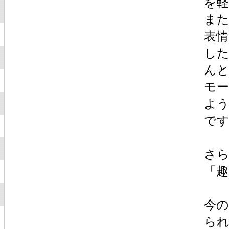
を
ま
表
し
ん
モ
よ
で
さ
「趣
今の
ら