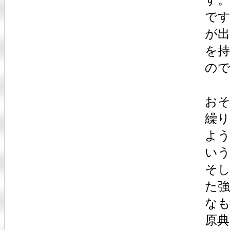
で
が
を
の
おそ
繰
よ
い
そ
た
な
原典