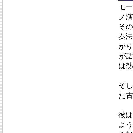
モ
ノ
そ
奏
か
が
は
そ
た
彼
よ