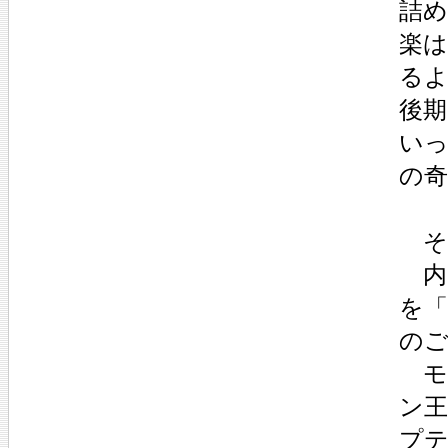
詰
楽
る
後
い
の
そ
内
を「
の
モ
ン
プ