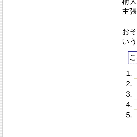
構
主
お
い
こ