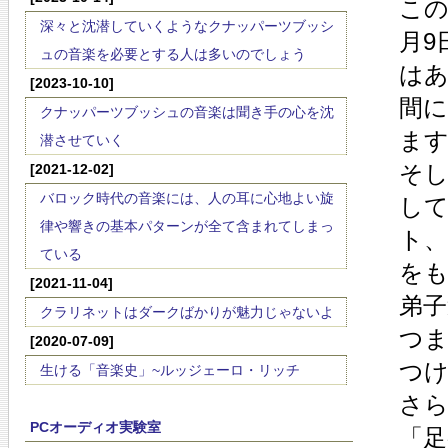
この
深々と沈潜していくようなクナッパーツブッシ
月9
ュの音楽を必要とする人は多いのでしょう
は
[2023-10-10]
間
クナッパーツブッシュの音楽は聞き手の心を沈
ま
潜させていく
そ
[2021-12-02]
バロック時代の音楽には、人の耳に心地よい旋
し
律や響きの基本パターンが全て含まれてしまっ
ト
ている
を
[2021-11-04]
弟
クラリネットはダークばかりが魅力じゃないよ
つま
[2020-07-09]
つ
生ける「音楽史」~ルッジェーロ・リッチ
さ
PCオーディオ実験室
「