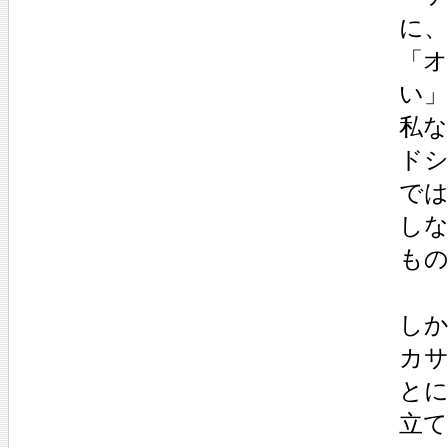
に
「
い
私
ド
で
し
も
し
カ
と
立