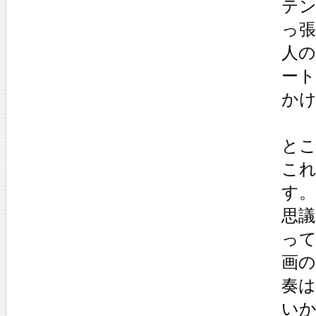
テ
っ
人
ー
か
とこ
こ
す
思
って
画
奏は
い