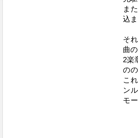
また
込
そ
曲の
2楽
の
こ
ン
モ