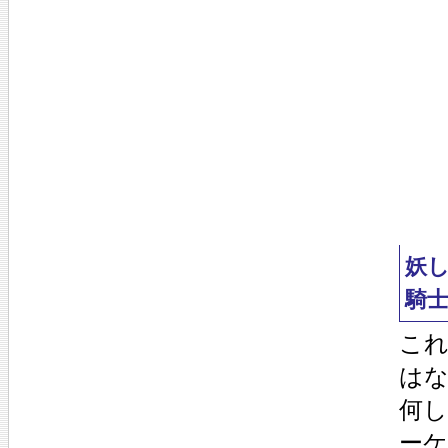
妖
騎
こ
は
何
ー