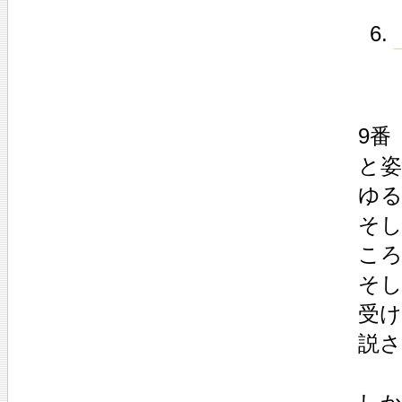
9番
と姿
ゆ
そし
こ
そ
受
説