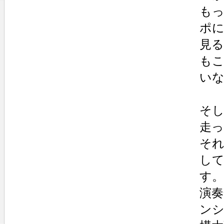
もっ
ポ
見
も
い
そし
走
そ
し
す。
演
ン