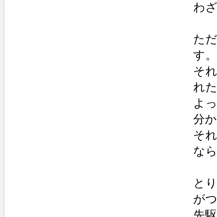
わ
ただ
す。
それ
れ
よ
分
そ
な
とり
がつ
先