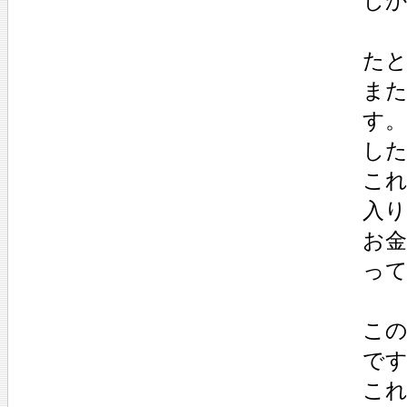
し
たと
ま
す
し
これ
入り
お
っ
この
で
こ