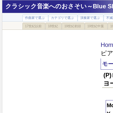
クラシック音楽へのおさそい～Blue Sky
作曲家で選ぶ
カテゴリで選ぶ
演奏家で選ぶ
不滅
17世紀以前
18世紀
19世紀初頭
19世紀中葉
1
Hom
ピア
モー
(
ヨ
Mo