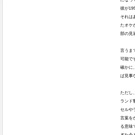
彼が1
それは
たオケ
部の見
言うま
可能で
確かに
ば見事
ただし
ランド
セルや
言葉を
る意味
ぎた今