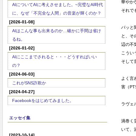
華やか
AIについてAIに考えさせました。~完璧なAI時代
それで
に、なぜ「不完全な人間」の音楽が輝くのか？
[2026-01-08]
パッと
AIはこんな事も出来るのか…確かに手間は省け
と、そ
るね。
辺の不
[2026-01-02]
こうい
AIにここまでされると・・・どうすればいい
そして
の？
[2024-06-03]
よく言
これがSNS詐欺か
害（P
[2024-04-27]
Facebookをはじめてみました。
ラヴェ
エッセイ集
渦巻く
いて、
[2023-10-14]