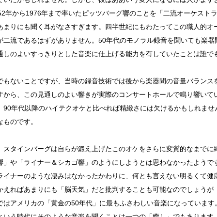
952年から1976年まで率いたピッツバーグ響のことを「二流オーケス
あまりにも聞く耳がなさすぎます。四半世紀にもわたってこの職人的オ
が二流であるはずがありません。50年代のモノラル録音を聞いても楽器
通しのよいすっきりとした音楽に仕上げる能力を有していたことは誰で
でもないことですが、当時の録音技術では後から楽器間の音量バランス
すから、この見通しのよい響きが実際のコンサートホールで鳴り響いて
、90年代以降のハイテクオケと比べれば精緻さには欠けるかもしれませ
なものです。
、スタインバーグは自らが鍛え上げたこのオケをさらに変質的なまでに
響」や「ライナー＆シカゴ響」のようにしようとは思わなかったようで
ライナーのような凄みはなかったかわりに、何とも言えない明るくて健
かえればあまりにも「脳天気」だと批判することも可能なのでしょうが
ではアメリカの「黄金の50年代」に最もふさわしい音楽になっています
という時代にそのような音楽を聞くことは一つの「癒し」でもあります