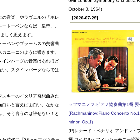
owit London Symphony Orchestra 
October 3, 1964)
上の音楽」やラヴェルの「ボレ
[2026-07-29]
ベートーベンならば「皇帝」、
好ましく思えます。
トーベンやブラームスの交響曲
スカニーニのように響きます。
タインバーグの音楽はあれほど
ない、スタインバーグならでは
フスキーのイタリア奇想曲みた
ラフマニノフ:ピアノ協奏曲第1番 嬰ヘ短
面白いと言えば面白い、なかな
(Rachmaninov:Piano Concerto No.1 
ん、そう言うのは許せない！と
minor, Op.1)
(P)レナード・ペナリオ:アンドレ・
揮 ロイヤル・フィルハーモニー管弦楽
た時代に「35ｍｍマグネチッ