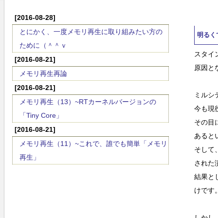
[2016-08-28]
とにかく、一度メモリ再生に取り組みたい方の
明るく
ために（＾＾ｖ
スタイ
[2016-08-21]
原因と
メモリ再生再論
[2016-08-21]
ミルシ
メモリ再生（13）~RTカーネルバージョンの
今も現
「Tiny Core」
その目
[2016-08-21]
あると
メモリ再生（11）~これで、誰でも簡単「メモリ
そして
再生」
された
結果と
けです
しかし