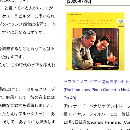
[2026-07-30]
トラ」と書いている人がいますが、
ーケストラビルダーに率いられ
間のバランス感覚は抜群で、内
もすぐに分かるはずです。
を調整するなどと言うことは不
いたはずです。
んが、この時代の水準を考えれ
ラフマニノフ:ピアノ協奏曲第4番 ト短調
締め上げて、「セル＆クリーブ
(Rachmaninov:Piano Concerto No.4 
す。結果として、彼の音楽には
Op.40)
康的な直線性を獲得しました。
(P)レナード・ペナリオ:アンドレ・
（たとえばブルックナー）、あ
揮 ロイヤル・フィルハーモニー管弦楽
。そして、あまりにも屈折しす
10月3日録音(Leonard Pennario:(Con
。