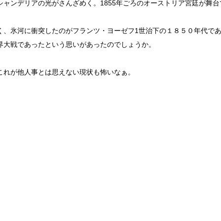
シャンデリアの光がさんざめく。1855年ごろのオーストリア宮廷が舞台
く、氷河に衝突したのがフランツ・ヨーゼフ1世治下の１８５０年代で
界大戦であったという思いがあったのでしょうか。
これが他人事とは思えない現状も怖いなぁ。