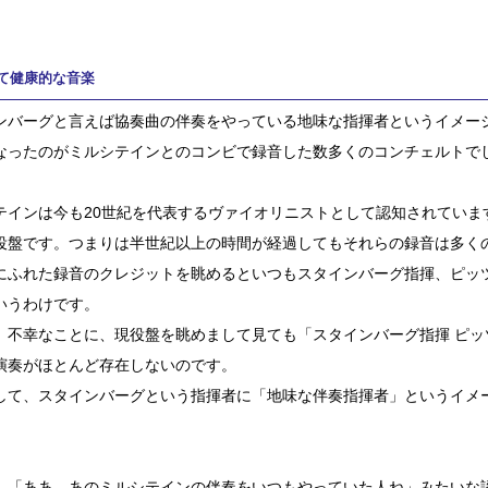
て健康的な音楽
ンバーグと言えば協奏曲の伴奏をやっている地味な指揮者というイメー
なったのがミルシテインとのコンビで録音した数多くのコンチェルトで
テインは今も20世紀を代表するヴァイオリニストとして認知されていま
役盤です。つまりは半世紀以上の時間が経過してもそれらの録音は多く
にふれた録音のクレジットを眺めるといつもスタインバーグ指揮、ピッ
いうわけです。
、不幸なことに、現役盤を眺めまして見ても「スタインバーグ指揮 ピッ
演奏がほとんど存在しないのです。
して、スタインバーグという指揮者に「地味な伴奏指揮者」というイメ
。
、「ああ、あのミルシテインの伴奏をいつもやっていた人ね」みたいな