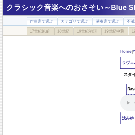
クラシック音楽へのおさそい～Blue Sky
作曲家で選ぶ
カテゴリで選ぶ
演奏家で選ぶ
不滅
17世紀以前
18世紀
19世紀初頭
19世紀中葉
1
Home
|
ラヴェ
スタイ
Rav
沈みゆ