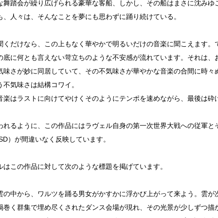
な舞踏会が繰り広げられる豪華な客船、しかし、その船はまさに沈みゆ
も、人々は、そんなことを夢にも思わずに踊り続けている。
聞くだけなら、この上もなく華やかで明るいだけの音楽に聞こえます。
の底に何とも言えない苛立ちのような不安感が流れています。それは、
気味さが妙に同居していて、その不気味さが華やかな音楽の合間に時々
う不気味さは結構コワイ。
音楽はラストに向けてやけくそのようにテンポを速めながら、最後は砕
われるように、この作品にはラヴェル自身の第一次世界大戦への従軍と
TSD）が間違いなく反映しています。
ルはこの作品に対して次のような標題を掲げています。
雲の中から、ワルツを踊る男女がかすかに浮かび上がって来よう。雲が
渦巻く群集で埋め尽くされたダンス会場が現れ、その光景が少しずつ描