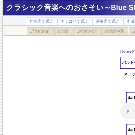
クラシック音楽へのおさそい～Blue Sky
作曲家で選ぶ
カテゴリで選ぶ
演奏家で選ぶ
不滅
17世紀以前
18世紀
19世紀初頭
19世紀中葉
1
Home
|
バルト
Ｐ：
Ba
Ba