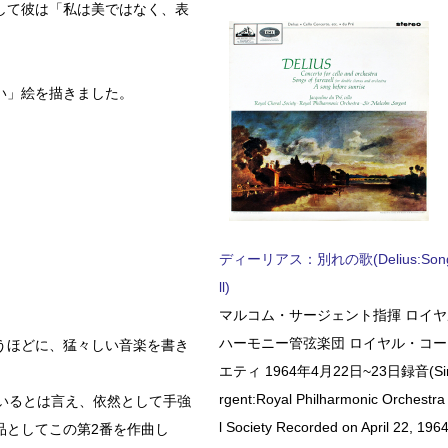
して彼は「私は美ではなく、表
い」絵を描きました。
ディーリアス：別れの歌(Delius:Songs 
ll)
マルコム・サージェント指揮 ロイ
ハーモニー管弦楽団 ロイヤル・コ
うほどに、猛々しい音楽を書き
エティ 1964年4月22日~23日録音(Sir 
rgent:Royal Philharmonic Orchestra
いるとは言え、依然として手強
l Society Recorded on April 22, 1964
品としてこの第2番を作曲し