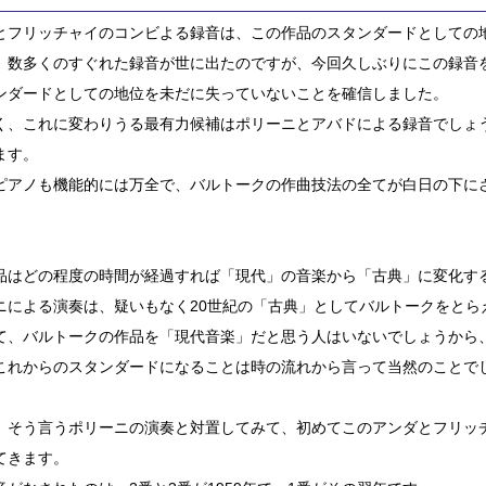
とフリッチャイのコンビよる録音は、この作品のスタンダードとしての
、数多くのすぐれた録音が世に出たのですが、今回久しぶりにこの録音
ンダードとしての地位を未だに失っていないことを確信しました。
く、これに変わりうる最有力候補はポリーニとアバドによる録音でしょ
ます。
ピアノも機能的には万全で、バルトークの作曲技法の全てが白日の下に
品はどの程度の時間が経過すれば「現代」の音楽から「古典」に変化す
ニによる演奏は、疑いもなく20世紀の「古典」としてバルトークをとら
て、バルトークの作品を「現代音楽」だと思う人はいないでしょうから
これからのスタンダードになることは時の流れから言って当然のことで
、そう言うポリーニの演奏と対置してみて、初めてこのアンダとフリッ
てきます。