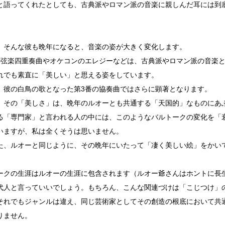
と語ってくれたとしても、古典派やロマン派の音楽に親しんだ耳には到
、そんな彼も晩年になると、音楽の姿が大きく変化します。
の弦楽四重奏曲やオケコンのエレジーなどは、古典派やロマン派の音楽
れでも素直に「美しい」と思える姿をしています。
、彼の白鳥の歌となった第3番の協奏曲ではさらに顕著となります。
、その「美しさ」は、晩年のルオーとも共通する「天国的」なものにあ
る「専門家」と言われる人の中には、このようなバルトークの変化を「
いますが、私は全くそうは思いません。
た、ルオーと同じように、その晩年にいたって「凄く美しい絵」をかい
ークの生涯はルオーの生涯に包含されます（ルオー爺さんはホントに長
代人と言っていいでしょう。もちろん、こんな関連づけは「こじつけ」
それでもジャンルは違え、同じ芸術家としてその創造の根底において共
りません。