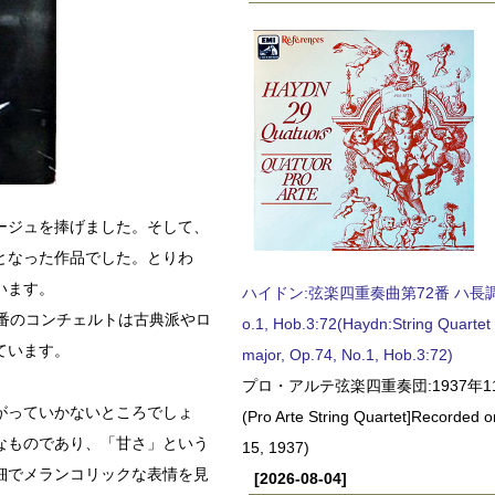
ージュを捧げました。そして、
となった作品でした。とりわ
います。
ハイドン:弦楽四重奏曲第72番 ハ長調, O
番のコンチェルトは古典派やロ
o.1, Hob.3:72(Haydn:String Quartet
ています。
major, Op.74, No.1, Hob.3:72)
プロ・アルテ弦楽四重奏団:1937年1
がっていかないところでしょ
(Pro Arte String Quartet]Recorded
なものであり、「甘さ」という
15, 1937)
細でメランコリックな表情を見
[2026-08-04]