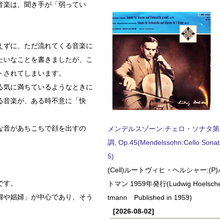
音楽は、聞き手が「弱ってい
えずに、ただ流れてくる音楽に
たいなことを書きましたが、こ
トされてしまいます。
る気に満ちているようなときに
る音楽が、ある時不意に「快
な音があちこちで顔を出すの
メンデルスゾーン:チェロ・ソナタ第
。
調, Op.45(Mendelssohn:Cello Sonat
5)
(Cell)ルートヴィヒ・ヘルシャー:(
です。
トマン 1959年発行(Ludwig Hoelscher
婦や娼婦」が中心であり、そう
tmann Published in 1959)
[2026-08-02]