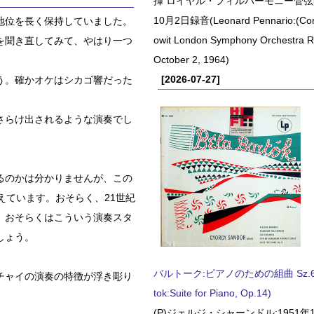
揮 ロイヤル・フィルハーモニー管弦楽
10月2日録音(Leonard Pennario:(Con
地位を長く保持していました。
owit London Symphony Orchestra 
を聞き直してみて、やはり一つ
October 2, 1964)
[2026-07-27]
う。確かオケはシカゴ響だった
さらけ出されるような演奏でし
るのかは分かりませんが、この
えています。おそらく、21世紀
、おそらくはこういう演奏スタ
しょう。
バルトーク:ピアノのための組曲 Sz.62 
チャイの演奏の特徴が浮き彫り
tok:Suite for Piano, Op.14)
(P)ジェルジ・シャーンドル:1951年1