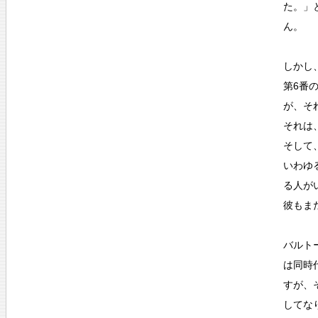
た。」
ん。
しかし
第6番
が、そ
それは
そして
いわゆ
る人が
彼もま
バルト
は同時
すが、
してな