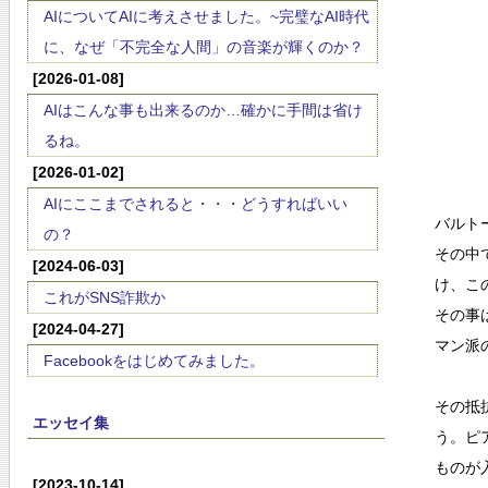
AIについてAIに考えさせました。~完璧なAI時代
に、なぜ「不完全な人間」の音楽が輝くのか？
[2026-01-08]
AIはこんな事も出来るのか…確かに手間は省け
るね。
[2026-01-02]
AIにここまでされると・・・どうすればいい
バルト
の？
その中
[2024-06-03]
け、こ
これがSNS詐欺か
その事
[2024-04-27]
マン派
Facebookをはじめてみました。
その抵
エッセイ集
う。ピ
ものが
[2023-10-14]