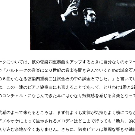
ークについては、彼の弦楽四重奏曲をアップするときに自分なりのオマ
で「バルトークの音楽は２０世紀の音楽を聞き込んでいくための試金石
の６曲からなる弦楽四重奏曲は試金石の中の試金石でした。」と書いて
は、この一連のピアノ協奏曲にも言えることであって、とりわけ1番と2
のコンチェルトになじんできた耳にはかなり抵抗感を感じる音楽となっ
抗感のよって来たるところは、まず何よりも旋律が気持ちよく横につな
アノやオケによって呈示されるメロディはどこまで行っても「断片」的
入り込む余地が全くありません。さらに、独奏ピアノは華麗な響きや繊