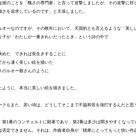
は彼のことを「醜さの専門家」と言って攻撃しましたが、その攻撃に対
強さを追求しているのです」と主張しました。
ルオーなのですが、その晩年において、天国的とも言えるような「美し
り子が「わたしが一番きれいだったとき」という詩の中で
決めた できれば長生きすることに
てから凄く美しい絵を描いた
スのルオー爺さんのように
たように、本当に美しい絵を描きました。
ークもまた、若い頃は、どうしてそこまで不協和音を強打するんだと思
。
、第1番のコンチェルトに顕著であり、第2番は多少は聞きやすくなって
は否定できません。それは、作曲者自身が「聴衆にとってもっと快い作