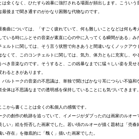
とは全くなく、ひたすら凶暴に強打される場面が頻出します。こういう
は最後まで聞き通すのがかなり困難な代物なのです。
重奏曲については、「すごく疲れていて、何も難しいことなどは何も考
している時にふとその音楽が素直に心の中に入ってくる瞬間がある」み
チェルトに関しては、そう言う状態で向きあうと間違いなくノックアウ
はなくて、このコンチェルトに関しては、気力、体力ともに充実し、や
うべき音楽なのです。そうすると、この凶暴なまでに猛々しい姿を見せ
変わるときがあります。
、バルトークの音楽の不思議は、単独で聞けばかなり耳につらい不協和
楽全体は不思議なまでの透明感を保持していることにも気づいてきます
ここから書くことは全くの私個人の感慨です。
ークの創作の軌跡を追っていて、イメージがダブったのは画家のルオー
美しい」絵を拒否した画家でした。若い頃のルオーが描く題材は「売春
醜い存在」を徹底的に「醜く」描いた画家でした。