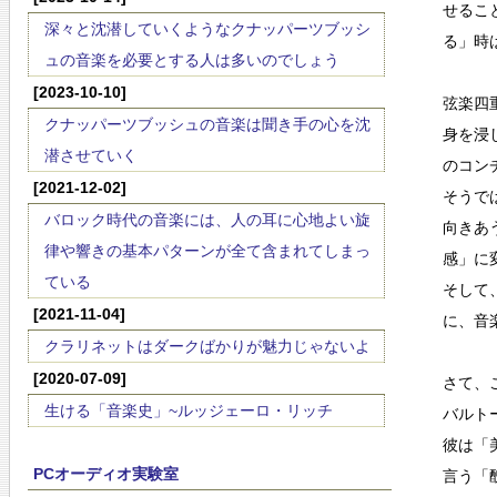
せるこ
深々と沈潜していくようなクナッパーツブッシ
る」時
ュの音楽を必要とする人は多いのでしょう
[2023-10-10]
弦楽四
クナッパーツブッシュの音楽は聞き手の心を沈
身を浸
潜させていく
のコン
[2021-12-02]
そうで
バロック時代の音楽には、人の耳に心地よい旋
向きあ
律や響きの基本パターンが全て含まれてしまっ
感」に
ている
そして
[2021-11-04]
に、音
クラリネットはダークばかりが魅力じゃないよ
[2020-07-09]
さて、
生ける「音楽史」~ルッジェーロ・リッチ
バルト
彼は「
PCオーディオ実験室
言う「