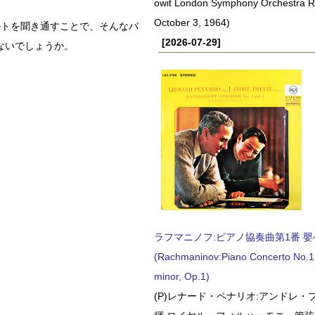
owit London Symphony Orchestra 
October 3, 1964)
ルトを聞き通すことで、そんなバ
[2026-07-29]
ないでしょうか。
ラフマニノフ:ピアノ協奏曲第1番 嬰ヘ短
(Rachmaninov:Piano Concerto No.1 
minor, Op.1)
(P)レナード・ペナリオ:アンドレ・