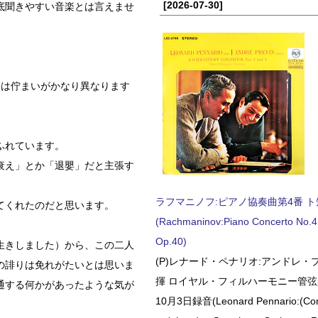
[2026-07-30]
底聞きやすい音楽とは言えませ
とは佇まいがかなり異なります
ふれています。
衰え」とか「退嬰」だと主張す
ラフマニノフ:ピアノ協奏曲第4番 ト短調
てくれたのだと思います。
(Rachmaninov:Piano Concerto No.4 
Op.40)
生きしました）から、この二人
(P)レナード・ペナリオ:アンドレ・
の誹りは免れがたいとは思いま
揮 ロイヤル・フィルハーモニー管弦楽
通する何かがあったような気が
10月3日録音(Leonard Pennario:(Con