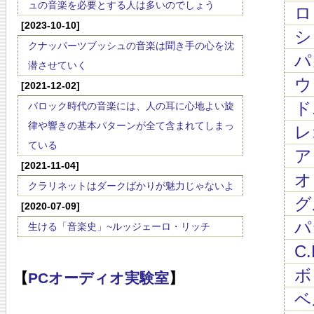
ュの音楽を必要とする人は多いのでしょう
ロッ
[2023-10-10]
シュ
クナッパーツブッシュの音楽は聞き手の心を沈
パガ
潜させていく
ウェ
[2021-12-02]
ド
バロック時代の音楽には、人の耳に心地よい旋
律や響きの基本パターンが全て含まれてしまっ
レ
ている
ア
[2021-11-04]
オ
クラリネットはダークばかりが魅力じゃないよ
グル
[2020-07-09]
パラ
生ける「音楽史」~ルッジェーロ・リッチ
C.
ボッ
【
PCオーディオ実験室
】
ベル