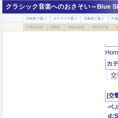
クラシック音楽へのおさそい～Blue Sky
作曲家で選ぶ
カテゴリで選ぶ
演奏家で選ぶ
不滅
17世紀以前
18世紀
19世紀初頭
19世紀中葉
1
Hom
カ
交
[交
ベ
d:S