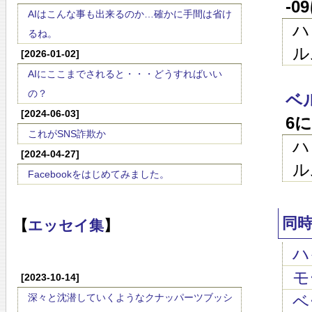
-0
AIはこんな事も出来るのか…確かに手間は省け
ハ
るね。
ル
[2026-01-02]
AIにここまでされると・・・どうすればいい
の？
ベ
[2024-06-03]
6
これがSNS詐欺か
ハ
[2024-04-27]
ル
Facebookをはじめてみました。
同
【
エッセイ集
】
ハイ
モ
[2023-10-14]
深々と沈潜していくようなクナッパーツブッシ
ベ