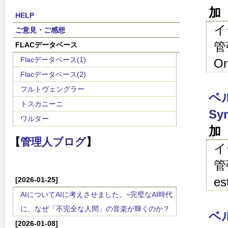
加
HELP
イ
ご意見・ご感想
管弦
FLACデータベース
Flacデータベース(1)
Or
Flacデータベース(2)
フルトヴェングラー
ベ
トスカニーニ
Sym
ワルター
加
【
管理人ブログ
】
イ
管弦
es
[2026-01-25]
AIについてAIに考えさせました。~完璧なAI時代
に、なぜ「不完全な人間」の音楽が輝くのか？
ベ
[2026-01-08]