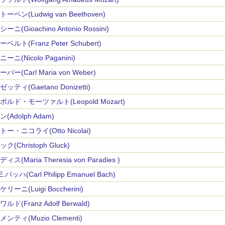
ーベン(Ludwig van Beethoven)
ーニ(Gioachino Antonio Rossini)
ベルト(Franz Peter Schubert)
ーニ(Nicolo Paganini)
バー(Carl Maria von Weber)
ッティ(Gaetano Donizetti)
ポルド・モーツァルト(Leopold Mozart)
(Adolph Adam)
ー・ニコライ(Otto Nicolai)
ク(Christoph Gluck)
ィス(Maria Theresia von Paradies )
.E.バッハ(Carl Philipp Emanuel Bach)
リーニ(Luigi Boccherini)
ルド(Franz Adolf Berwald)
ンティ(Muzio Clementi)