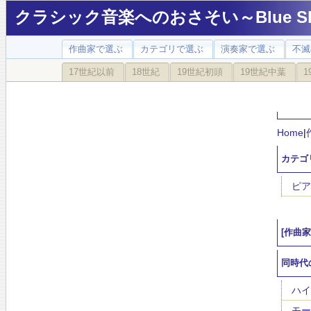
クラシック音楽へのおさそい～Blue Sky
作曲家で選ぶ
カテゴリで選ぶ
演奏家で選ぶ
不滅
17世紀以前
18世紀
19世紀初頭
19世紀中葉
1
Home
|
カテゴ
ピア
[作曲
同時代
ハイド
モーツ