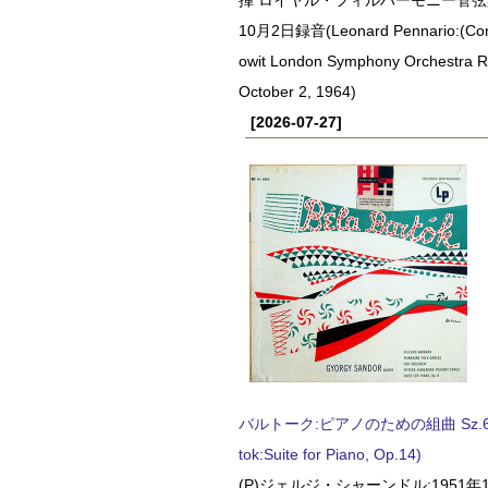
10月2日録音(Leonard Pennario:(Con
owit London Symphony Orchestra 
October 2, 1964)
[2026-07-27]
バルトーク:ピアノのための組曲 Sz.62 
tok:Suite for Piano, Op.14)
(P)ジェルジ・シャーンドル:1951年1