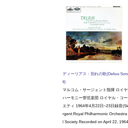
ディーリアス：別れの歌(Delius:Songs 
ll)
マルコム・サージェント指揮 ロイ
ハーモニー管弦楽団 ロイヤル・コ
エティ 1964年4月22日~23日録音(Sir 
rgent:Royal Philharmonic Orchestra
l Society Recorded on April 22, 1964