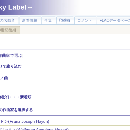
 Label～
Rating
の名録音
新着情報
全集
コメント
FLACデータベース
9世紀後期
作曲家で選ぶ
|
リで絞り込む
ノ曲
家紹介]・・・新着順
の作曲家を選択する
ン(Franz Joseph Haydn)
ァルト(Wolfgang Amadeus Mozart)