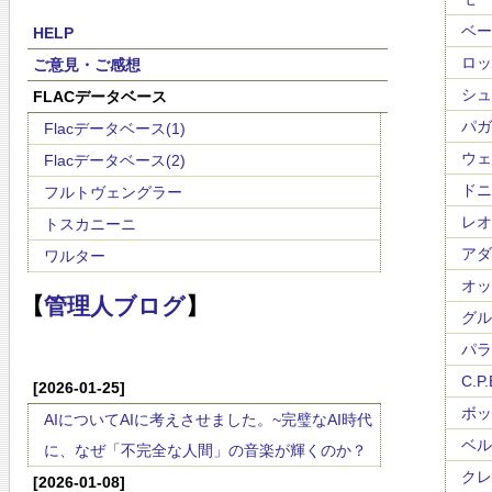
ベート
HELP
ロッシ
ご意見・ご感想
シュー
FLACデータベース
パガニ
Flacデータベース(1)
ウェー
Flacデータベース(2)
ドニゼ
フルトヴェングラー
レオ
トスカニーニ
アダン
ワルター
オット
【
管理人ブログ
】
グルッ
パラデ
C.P
[2026-01-25]
ボッケ
AIについてAIに考えさせました。~完璧なAI時代
ベルワ
に、なぜ「不完全な人間」の音楽が輝くのか？
クレメ
[2026-01-08]