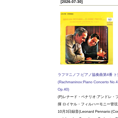
[2026-07-30]
ラフマニノフ:ピアノ協奏曲第4番 ト短調
(Rachmaninov:Piano Concerto No.4 
Op.40)
(P)レナード・ペナリオ:アンドレ・
揮 ロイヤル・フィルハーモニー管弦楽
10月3日録音(Leonard Pennario:(Con