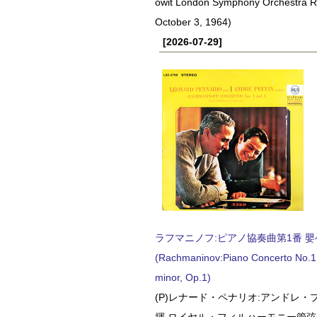
owit London Symphony Orchestra 
October 3, 1964)
[2026-07-29]
ラフマニノフ:ピアノ協奏曲第1番 嬰ヘ短
(Rachmaninov:Piano Concerto No.1 
minor, Op.1)
(P)レナード・ペナリオ:アンドレ・
揮 ロイヤル・フィルハーモニー管弦楽