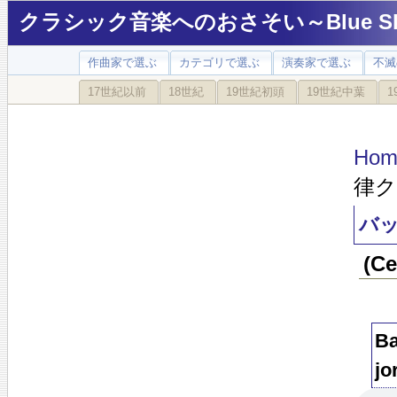
クラシック音楽へのおさそい～Blue Sky
作曲家で選ぶ
カテゴリで選ぶ
演奏家で選ぶ
不滅
17世紀以前
18世紀
19世紀初頭
19世紀中葉
1
Hom
律ク
バッ
(C
Ba
jo