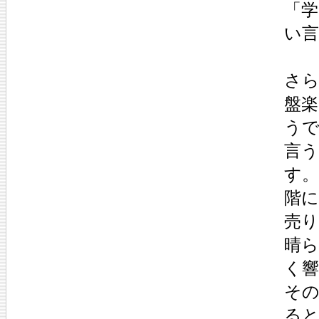
「
い
さら
盤
う
言う
す。
階
売り
晴
く
そ
る