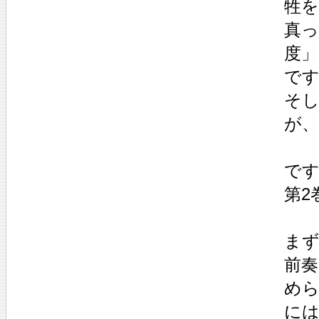
牲
真っ
度
で
そ
が、
で
第2
まず
前
めら
には