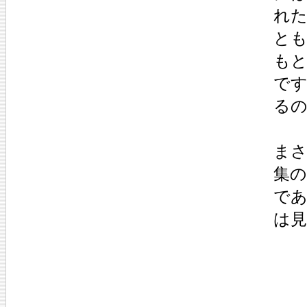
れ
とも
も
です
る
ま
集
で
は