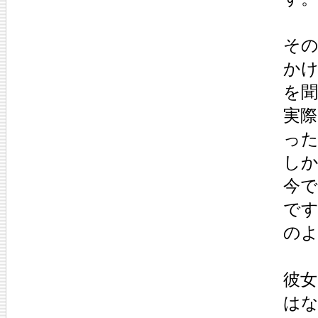
その
か
を
実
っ
し
今
で
の
彼
は