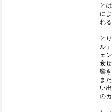
と
に
れ
と
ル
ェ
衰
響
ま
い
の