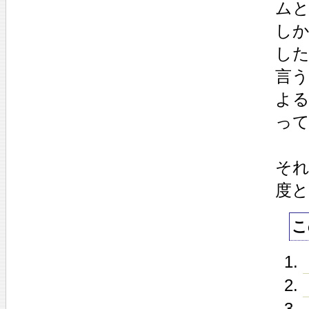
ム
し
し
言
よ
っ
そ
度
こ