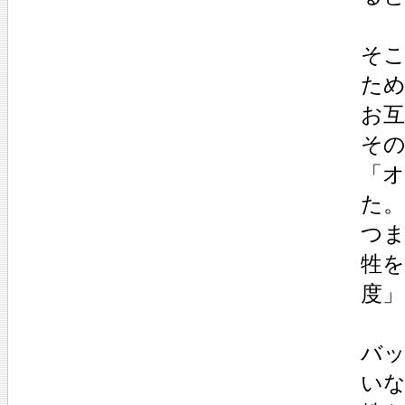
そ
た
お
そ
「オ
た。
つ
牲を
度
バッ
いな