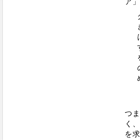
ア
つ
く
を