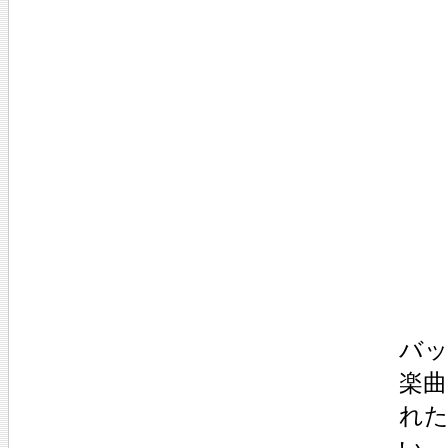
バッ
楽
れ