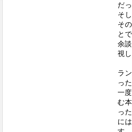
だ
そ
その
と
余
視し
ラ
っ
一
む
っ
に
す。