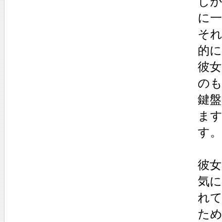
し
に
そ
的
彼
の
鍵
ま
す。
彼
気に
れ
た