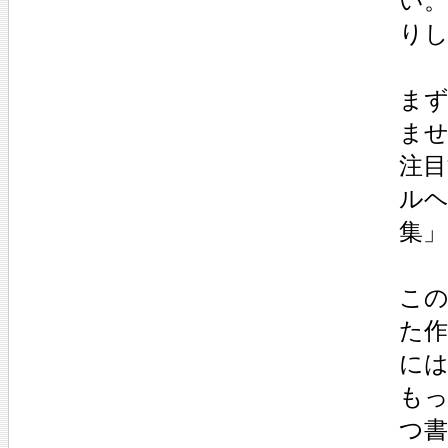
い
り
ま
ま
注
ル
集」
こ
た作
に
もっ
つ