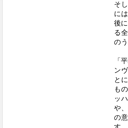
そ
には
後
る全
のう
「平
ンヴ
と
も
ッ
や
の
す。