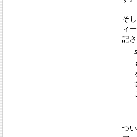
そ
ィー
記
つ