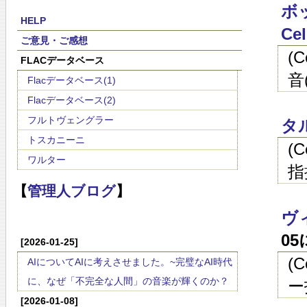
ボッ
HELP
Cel
ご意見・ご感想
(
FLACデータベース
音(
Flacデータベース(1)
Flacデータベース(2)
フルトヴェングラー
タ
トスカニーニ
(
ワルター
指
【
管理人ブログ
】
ヴ
0
[2026-01-25]
(
AIについてAIに考えさせました。~完璧なAI時代
に、なぜ「不完全な人間」の音楽が輝くのか？
ー
[2026-01-08]