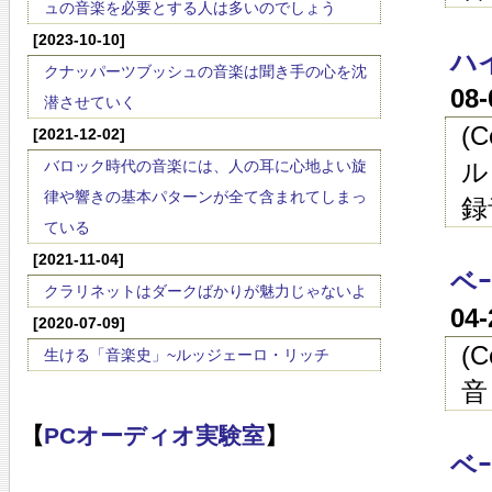
ュの音楽を必要とする人は多いのでしょう
[2023-10-10]
ハイ
クナッパーツブッシュの音楽は聞き手の心を沈
08
潜させていく
(
[2021-12-02]
バロック時代の音楽には、人の耳に心地よい旋
ル
律や響きの基本パターンが全て含まれてしまっ
録
ている
[2021-11-04]
ベｰ
クラリネットはダークばかりが魅力じゃないよ
04
[2020-07-09]
(
生ける「音楽史」~ルッジェーロ・リッチ
音
【
PCオーディオ実験室
】
ベｰ