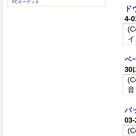
PCオーディオ
ド
4-
(
イ
ベｰ
3
(
音
バ
03
(