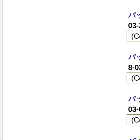
バ
03
(
バ
8-
(
バ
03
(