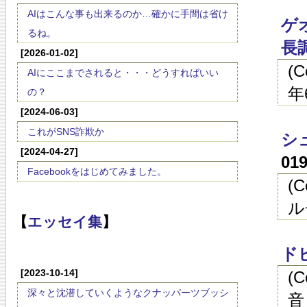
AIはこんな事も出来るのか…確かに手間は省け
ゲ
るね。
長
[2026-01-02]
(
AIにここまでされると・・・どうすればいい
年
の？
[2024-06-03]
これがSNS詐欺か
シ
[2024-04-27]
01
Facebookをはじめてみました。
(
ル
【
エッセイ集
】
ド
[2023-10-14]
(
深々と沈潜していくようなクナッパーツブッシ
音