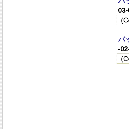
バ
03
(
バ
-0
(