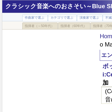
クラシック音楽へのおさそい～Blue Sky
作曲家で選ぶ
カテゴリで選ぶ
演奏家で選ぶ
不滅
指揮者（～50年代）
指揮者（60年代）
指揮者（70
Hom
o Ma
エン
ボッ
i:C
加
(
音(