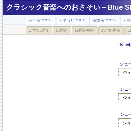
クラシック音楽へのおさそい～Blue Sky
作曲家で選ぶ
カテゴリで選ぶ
演奏家で選ぶ
不滅
17世紀以前
18世紀
19世紀初頭
19世紀中葉
1
Home
|
シェー
ジュ
シェー
ジュ
シェー
ジュ