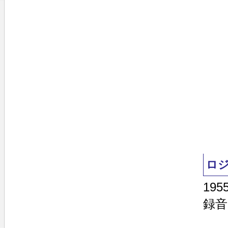
ロ
19
録