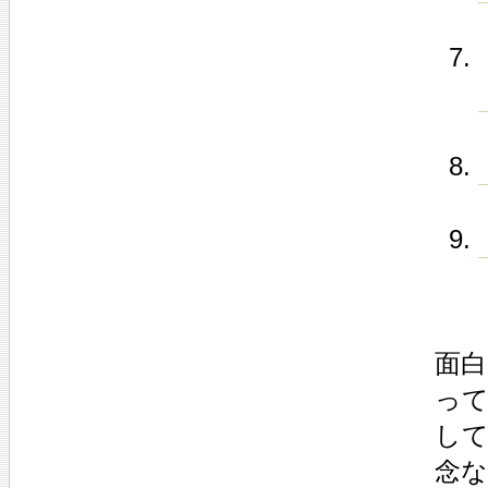
面
っ
し
念