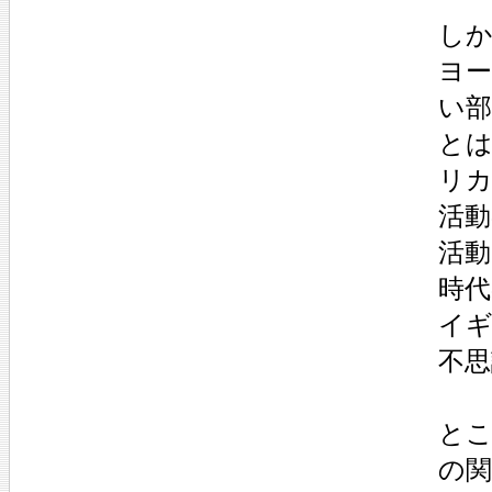
しか
ヨ
い
と
リ
活
活
時
イ
不
と
の