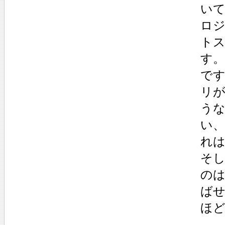
い
ロジ
ト
す
で
リ
う
い
れ
そ
のは
ば
ほ