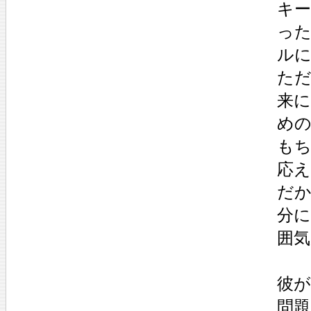
キ
っ
ル
た
来
め
も
応
だ
分
囲
彼
問