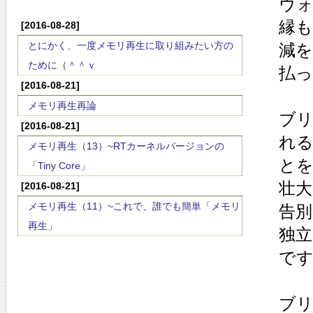
ヴ
縁
[2016-08-28]
とにかく、一度メモリ再生に取り組みたい方の
減
ために（＾＾ｖ
払
[2016-08-21]
メモリ再生再論
ブ
[2016-08-21]
れ
メモリ再生（13）~RTカーネルバージョンの
と
「Tiny Core」
壮
[2016-08-21]
メモリ再生（11）~これで、誰でも簡単「メモリ
告
再生」
独
で
ブ