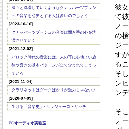
彼
深々と沈潜していくようなクナッパーツブッシ
て
ュの音楽を必要とする人は多いのでしょう
[2023-10-10]
ノ
クナッパーツブッシュの音楽は聞き手の心を沈
の
潜させていく
ジ
[2021-12-02]
す
バロック時代の音楽には、人の耳に心地よい旋
る
律や響きの基本パターンが全て含まれてしまっ
そ
ている
[2021-11-04]
ン
クラリネットはダークばかりが魅力じゃないよ
ン
[2020-07-09]
生ける「音楽史」~ルッジェーロ・リッチ
そ
ォ
PCオーディオ実験室