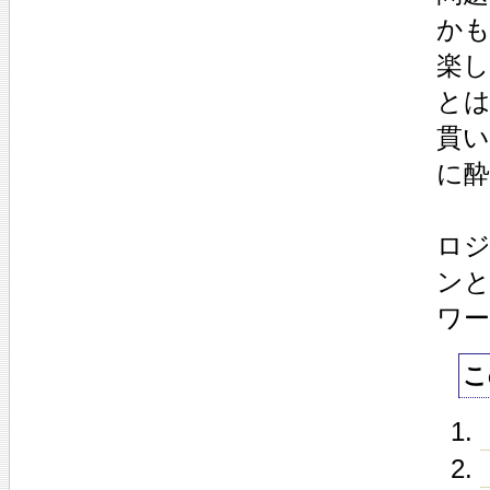
か
楽
とは
貫
に
ロジ
ン
ワ
こ