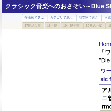
クラシック音楽へのおさそい～Blue Sky
作曲家で選ぶ
カテゴリで選ぶ
演奏家で選ぶ
不滅
17世紀以前
18世紀
19世紀初頭
19世紀中葉
1
Hom
「ワル
"Die
ワー
sic 
ア
ニ管
rmo