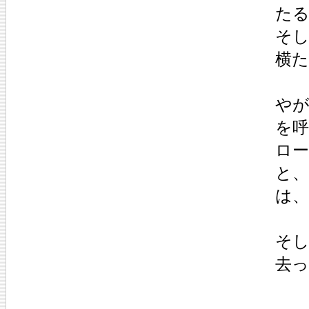
た
そ
横
や
を呼
ロ
と
は
そ
去